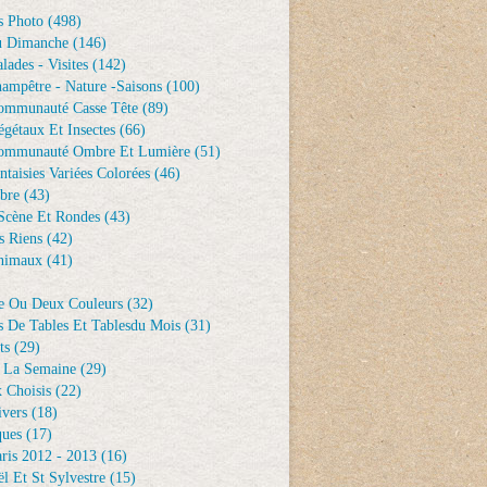
s Photo
(498)
u Dimanche
(146)
lades - Visites
(142)
ampêtre - Nature -saisons
(100)
ommunauté Casse Tête
(89)
gétaux Et Insectes
(66)
ommunauté Ombre Et Lumière
(51)
ntaisies Variées Colorées
(46)
bre
(43)
Scène Et Rondes
(43)
s Riens
(42)
nimaux
(41)
e Ou Deux Couleurs
(32)
s De Tables Et Tablesdu Mois
(31)
ts
(29)
 La Semaine
(29)
 Choisis
(22)
ivers
(18)
ques
(17)
ris 2012 - 2013
(16)
l Et St Sylvestre
(15)