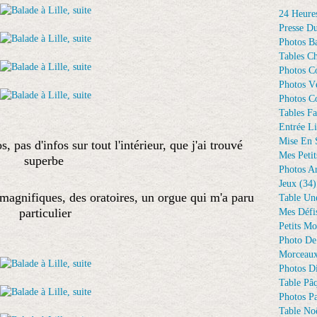
24 Heure
Presse D
Photos Ba
Tables Ch
Photos C
Photos Vé
Photos C
Tables Fa
Entrée Li
Mise En 
 pas d'infos sur tout l'intérieur, que j'ai trouvé
Mes Petit
superbe
Photos A
Jeux
(34)
magnifiques, des oratoires, un orgue qui m'a paru
Table Un
particulier
Mes Défi
Petits Mo
Photo De
Morceaux
Photos D
Table Pâ
Photos Pa
Table Noë