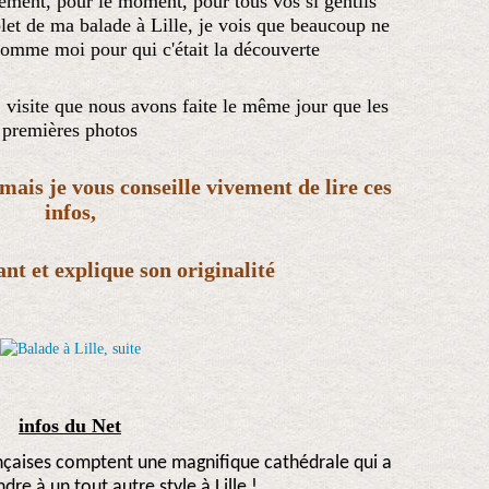
vement, pour le moment, pour tous vos si gentils
let de ma balade à Lille, je vois que beaucoup ne
comme moi pour qui c'était la découverte
, visite que nous avons faite le même jour que les
premières photos
 mais je vous conseille vivement de lire ces
infos,
ant et explique son originalité
infos du Net
rançaises comptent une magnifique cathédrale qui a
ndre à un tout autre style à Lille !