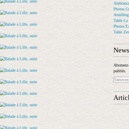
Ambiance
Photos G
Anniblog
Table La
Photos E
Table Ze
Newsl
Abonnez-v
publiés.
Artic