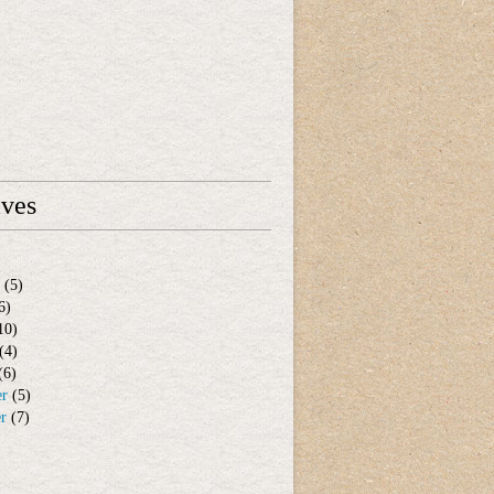
ives
(5)
6)
10)
(4)
(6)
er
(5)
er
(7)