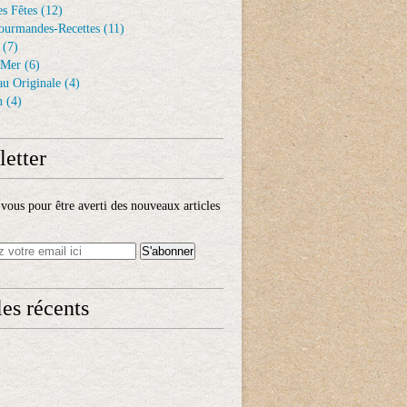
s Fêtes
(12)
ourmandes-Recettes
(11)
(7)
 Mer
(6)
au Originale
(4)
n
(4)
etter
ous pour être averti des nouveaux articles
les récents