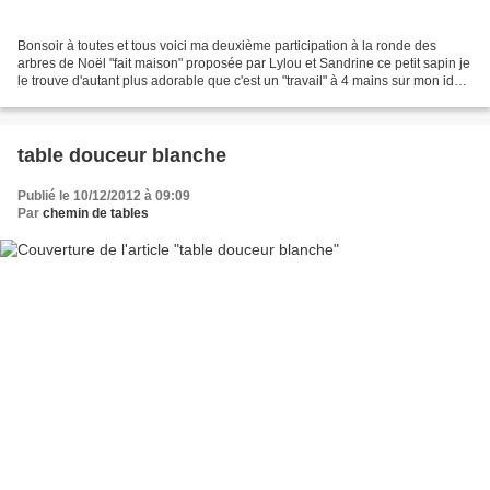
Bonsoir à toutes et tous voici ma deuxième participation à la ronde des
arbres de Noël "fait maison" proposée par Lylou et Sandrine ce petit sapin je
le trouve d'autant plus adorable que c'est un "travail" à 4 mains sur mon idée
de disposition et taille,...
table douceur blanche
Publié le 10/12/2012 à 09:09
Par
chemin de tables