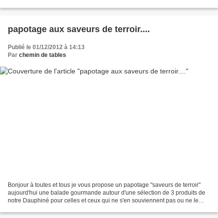
avec nous une pause gourmande...
papotage aux saveurs de terroir....
Publié le 01/12/2012 à 14:13
Par
chemin de tables
Bonjour à toutes et tous je vous propose un papotage "saveurs de terroir"
aujourd'hui une balade gourmande autour d'une sélection de 3 produits de
notre Dauphiné pour celles et ceux qui ne s'en souviennent pas ou ne le
savent j'habite en Isère notre fleuron...