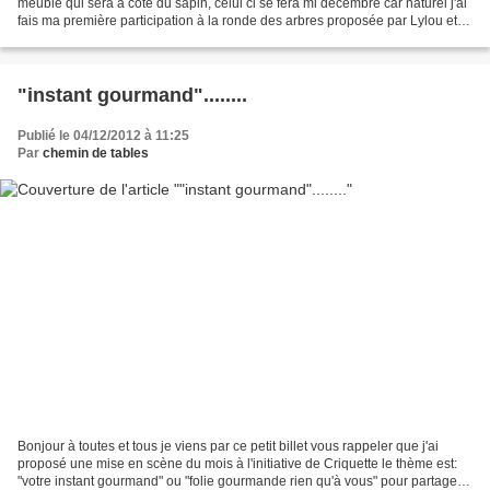
meuble qui sera à coté du sapin, celui ci se fera mi décembre car naturel j'ai
fais ma première participation à la ronde des arbres proposée par Lylou et
Sandrine mais j'ai réalisé...
"instant gourmand"........
Publié le 04/12/2012 à 11:25
Par
chemin de tables
Bonjour à toutes et tous je viens par ce petit billet vous rappeler que j'ai
proposé une mise en scène du mois à l'initiative de Criquette le thème est:
"votre instant gourmand" ou "folie gourmande rien qu'à vous" pour partager