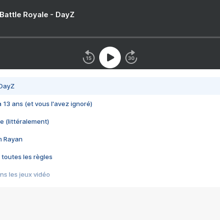
 Battle Royale - DayZ
 DayZ
 a 13 ans (et vous l'avez ignoré)
e (littéralement)
im Rayan
 toutes les règles
s les jeux vidéo
us choquant de Rockstar ? - Le scandale BULLY
e plus moche de Steam