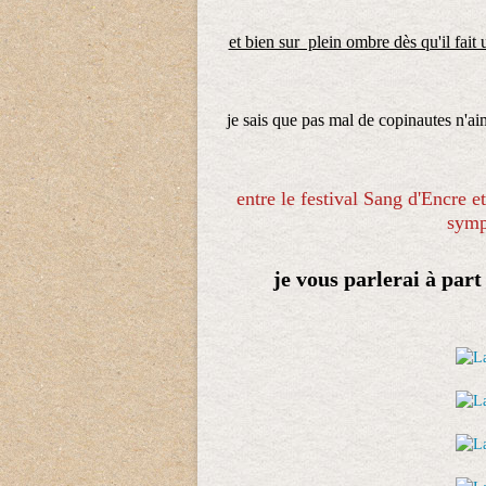
et bien sur plein ombre dès qu'il fai
je sais que pas mal de copinautes n'aim
entre le festival Sang d'Encre et
symp
je vous parlerai à par