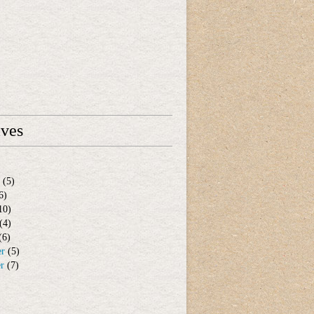
ives
(5)
6)
10)
(4)
(6)
er
(5)
er
(7)