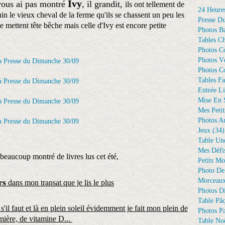
Ivy
 vous ai pas montré
, il grandit,
ils ont tellement de
24 Heure
le vieux cheval de la ferme qu'ils se chassent un peu les
Presse D
 mettent tête bêche mais celle d'Ivy est encore petite
Photos Ba
Tables Ch
Photos C
Photos Vé
Photos C
Tables Fa
Entrée Li
Mise En 
Mes Petit
Photos A
Jeux
(34)
Table Un
Mes Défi
 beaucoup montré de livres lus cet été,
Petits Mo
Photo De
Morceaux
rs
dans mon transat que je lis le plus
Photos D
Table Pâ
s'il faut et là en plein soleil évidemment je fait mon plein de
Photos Pa
mière, de vitamine D...
Table Noë