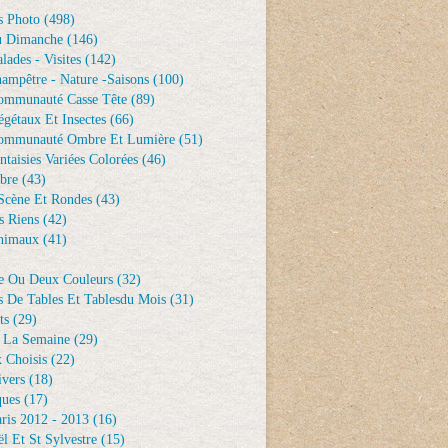
s Photo
(498)
u Dimanche
(146)
lades - Visites
(142)
ampêtre - Nature -saisons
(100)
ommunauté Casse Tête
(89)
gétaux Et Insectes
(66)
ommunauté Ombre Et Lumière
(51)
ntaisies Variées Colorées
(46)
bre
(43)
Scène Et Rondes
(43)
s Riens
(42)
nimaux
(41)
e Ou Deux Couleurs
(32)
s De Tables Et Tablesdu Mois
(31)
ts
(29)
 La Semaine
(29)
 Choisis
(22)
ivers
(18)
ques
(17)
ris 2012 - 2013
(16)
l Et St Sylvestre
(15)