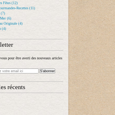
s Fêtes
(12)
ourmandes-Recettes
(11)
(7)
 Mer
(6)
au Originale
(4)
n
(4)
etter
ous pour être averti des nouveaux articles
les récents