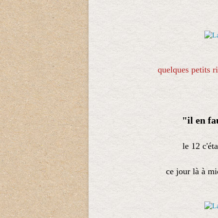
quelques petits r
"il en fa
le 12 c'ét
ce jour là à mi