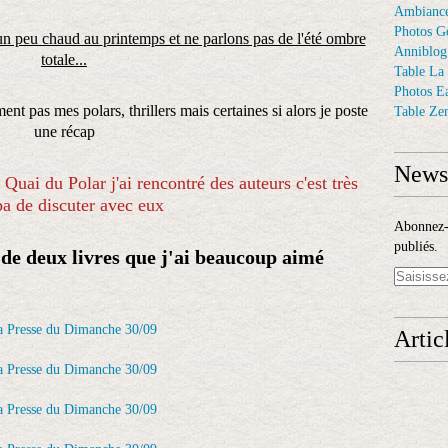
Ambiance
Photos G
t un peu chaud au
printemps et ne parlons pas de l'été ombre
Anniblog
totale...
Table La
Photos E
ent pas mes polars, thrillers mais certaines si alors je poste
Table Ze
une récap
Newsl
 Quai du Polar j'ai rencontré des auteurs c'est très
a de discuter avec eux
Abonnez-v
publiés.
t de deux livres que j'ai beaucoup aimé
Artic