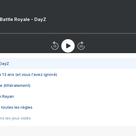
 Battle Royale - DayZ
 DayZ
 a 13 ans (et vous l'avez ignoré)
e (littéralement)
im Rayan
 toutes les règles
s les jeux vidéo
us choquant de Rockstar ? - Le scandale BULLY