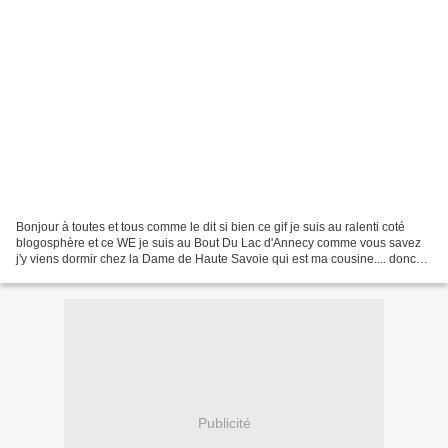
Bonjour à toutes et tous comme le dit si bien ce gif je suis au ralenti coté
blogosphère et ce WE je suis au Bout Du Lac d'Annecy comme vous savez
j'y viens dormir chez la Dame de Haute Savoie qui est ma cousine.... donc
pas de presse demain soir, si...
Publicité