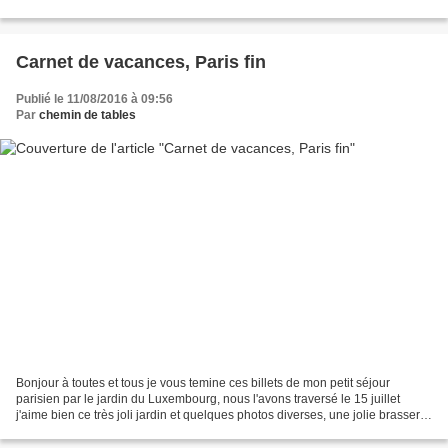
Amartia de mes instantanés...
Carnet de vacances, Paris fin
Publié le 11/08/2016 à 09:56
Par
chemin de tables
Bonjour à toutes et tous je vous temine ces billets de mon petit séjour
parisien par le jardin du Luxembourg, nous l'avons traversé le 15 juillet
j'aime bien ce très joli jardin et quelques photos diverses, une jolie brasserie
où nous avons bu un verre la...