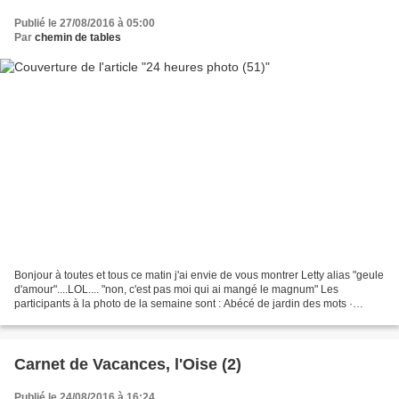
Publié le 27/08/2016 à 05:00
Par
chemin de tables
Bonjour à toutes et tous ce matin j'ai envie de vous montrer Letty alias "geule
d'amour"....LOL.... "non, c'est pas moi qui ai mangé le magnum" Les
participants à la photo de la semaine sont : Abécé de jardin des mots ·
Amartia de mes instantanés · Anika...
Carnet de Vacances, l'Oise (2)
Publié le 24/08/2016 à 16:24