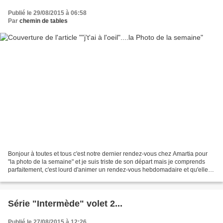
Publié le 29/08/2015 à 06:58
Par
chemin de tables
Bonjour à toutes et tous c'est notre dernier rendez-vous chez Amartia pour
"la photo de la semaine" et je suis triste de son départ mais je comprends
parfaitement, c'est lourd d'animer un rendez-vous hebdomadaire et qu'elle ai
envie d'autre chose pour...
Série "Intermède" volet 2...
Publié le 27/08/2015 à 12:26