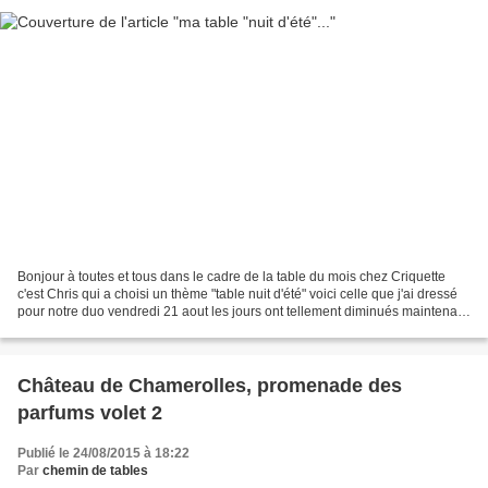
Bonjour à toutes et tous dans le cadre de la table du mois chez Criquette
c'est Chris qui a choisi un thème "table nuit d'été" voici celle que j'ai dressé
pour notre duo vendredi 21 aout les jours ont tellement diminués maintenant
que l'on peut dîner...
Château de Chamerolles, promenade des
parfums volet 2
Publié le 24/08/2015 à 18:22
Par
chemin de tables