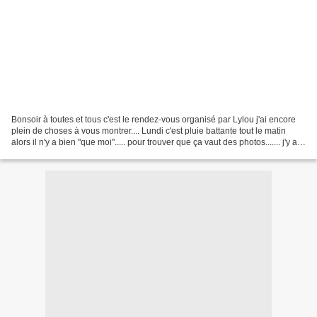
Bonsoir à toutes et tous c'est le rendez-vous organisé par Lylou j'ai encore
plein de choses à vous montrer.... Lundi c'est pluie battante tout le matin
alors il n'y a bien "que moi"..... pour trouver que ça vaut des photos....... j'y ai
vu une certaine...