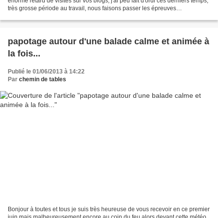
énorme retard de visites sur vos blogs, j'ai peu fait d'ordi ces derniers temps,
très grosse période au travail, nous faisons passer les épreuves
expérimentales en travaux pratique...
papotage autour d'une balade calme et animée à
la fois...
Publié le 01/06/2013 à 14:22
Par
chemin de tables
Bonjour à toutes et tous je suis très heureuse de vous recevoir en ce premier
juin mais malheureusement encore au coin du feu alors devant cette météo