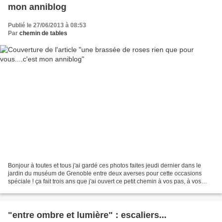
mon anniblog
Publié le 27/06/2013 à 08:53
Par
chemin de tables
Bonjour à toutes et tous j'ai gardé ces photos faites jeudi dernier dans le
jardin du muséum de Grenoble entre deux averses pour cette occasions
spéciale ! ça fait trois ans que j'ai ouvert ce petit chemin à vos pas, à vos
regards et vous avez été là...
"entre ombre et lumière" : escaliers...