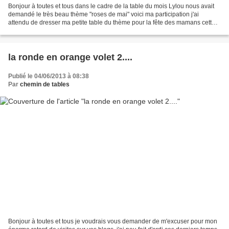
Bonjour à toutes et tous dans le cadre de la table du mois Lylou nous avait
demandé le très beau thème "roses de mai" voici ma participation j'ai
attendu de dresser ma petite table du thème pour la fête des mamans cette
fleur va si bien avec cette fête...
la ronde en orange volet 2....
Publié le 04/06/2013 à 08:38
Par
chemin de tables
Bonjour à toutes et tous je voudrais vous demander de m'excuser pour mon