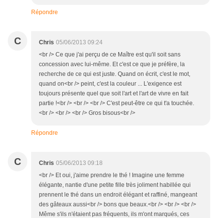
Répondre
C
Chris
05/06/2013 09:24
<br /> Ce que j'ai perçu de ce Maître est qu'il soit sans
concession avec lui-même. Et c'est ce que je préfère, la
recherche de ce qui est juste. Quand on écrit, c'est le mot,
quand on<br /> peint, c'est la couleur ... L'exigence est
toujours présente quel que soit l'art et l'art de vivre en fait
partie !<br /> <br /> <br /> C'est peut-être ce qui t'a touchée.
<br /> <br /> <br /> Gros bisous<br />
Répondre
C
Chris
05/06/2013 09:18
<br /> Et oui, j'aime prendre le thé ! Imagine une femme
élégante, nantie d'une petite fille très joliment habillée qui
prennent le thé dans un endroit élégant et raffiné, mangeant
des gâteaux aussi<br /> bons que beaux.<br /> <br /> <br />
Même s'ils n'étaient pas fréquents, ils m'ont marqués, ces