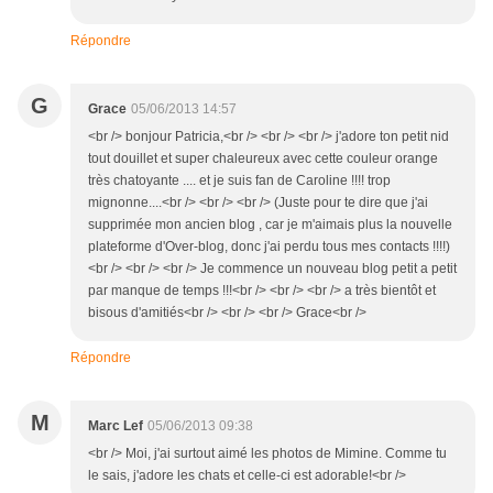
Répondre
G
Grace
05/06/2013 14:57
<br /> bonjour Patricia,<br /> <br /> <br /> j'adore ton petit nid
tout douillet et super chaleureux avec cette couleur orange
très chatoyante .... et je suis fan de Caroline !!!! trop
mignonne....<br /> <br /> <br /> (Juste pour te dire que j'ai
supprimée mon ancien blog , car je m'aimais plus la nouvelle
plateforme d'Over-blog, donc j'ai perdu tous mes contacts !!!!)
<br /> <br /> <br /> Je commence un nouveau blog petit a petit
par manque de temps !!!<br /> <br /> <br /> a très bientôt et
bisous d'amitiés<br /> <br /> <br /> Grace<br />
Répondre
M
Marc Lef
05/06/2013 09:38
<br /> Moi, j'ai surtout aimé les photos de Mimine. Comme tu
le sais, j'adore les chats et celle-ci est adorable!<br />