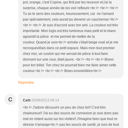
pot, orange, c'est Copine, qui finit par les recevoir et j'ai la
surprise, chaque année de les voir refleurir.<br /> <br /> <br />
Tu as le sens des couleurs, heureusement, car ne l'aimant
pas spécialement, cela aurait pu devenir un cauchemar.<br />
<br /> <br /> Je suis d'accord avec ton ami. La couleur est très
importante. Mon logis est très lumineux mais petit et le blanc
agrandit la pièce et me permet de mettre de la
couleur. Quand je suis<br /> arrivée c'était beige rosé et je me
recroquevillais dans ce petit espace. Mais mon tout premier
chez moi, un couloir qui me servait de pièce à tout faire
donnant sur une cour, était jaune. <br /> <br /> <br /> Bravo
pour ton billet. Ton chez toi pourrait bien me faire aimer cette
couleur.<br /> <br /> <br /> Bises ensoleillées<br />
Répondre
C
Cath
05/06/2013 08:14
<br /> J'adore découvrir un peu de chez toi!! C'est très
chaleureux!! J'ai eu des soucis de connexion je suis donc pas
mal en retard aussi sur les visites!! J'imagine bien que tout ce
stresse n'arrange<br /> pas tes soucis de santé, je suis de tout