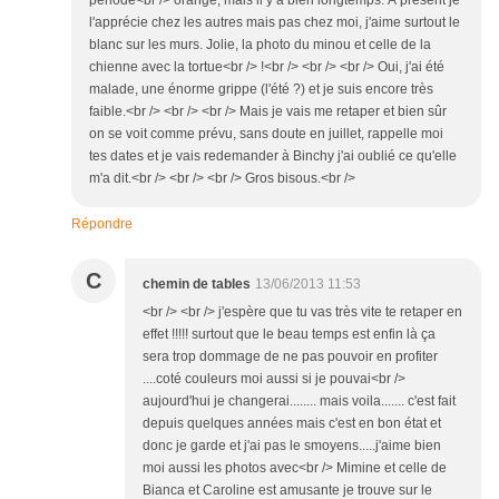
période<br /> orange, mais il y a bien longtemps. À présent je
l'apprécie chez les autres mais pas chez moi, j'aime surtout le
blanc sur les murs. Jolie, la photo du minou et celle de la
chienne avec la tortue<br /> !<br /> <br /> <br /> Oui, j'ai été
malade, une énorme grippe (l'été ?) et je suis encore très
faible.<br /> <br /> <br /> Mais je vais me retaper et bien sûr
on se voit comme prévu, sans doute en juillet, rappelle moi
tes dates et je vais redemander à Binchy j'ai oublié ce qu'elle
m'a dit.<br /> <br /> <br /> Gros bisous.<br />
Répondre
C
chemin de tables
13/06/2013 11:53
<br /> <br /> j'espère que tu vas très vite te retaper en
effet !!!!! surtout que le beau temps est enfin là ça
sera trop dommage de ne pas pouvoir en profiter
....coté couleurs moi aussi si je pouvai<br />
aujourd'hui je changerai........ mais voila....... c'est fait
depuis quelques années mais c'est en bon état et
donc je garde et j'ai pas le smoyens.....j'aime bien
moi aussi les photos avec<br /> Mimine et celle de
Bianca et Caroline est amusante je trouve sur le