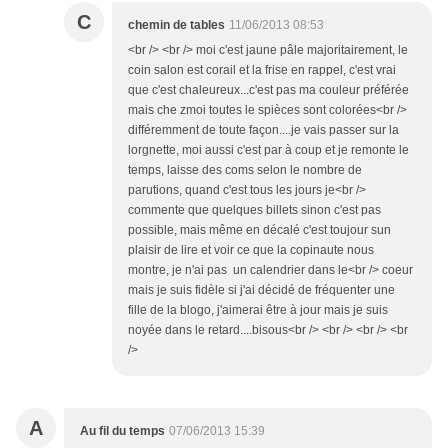
C
chemin de tables
11/06/2013 08:53
<br /> <br /> moi c'est jaune pâle majoritairement, le
coin salon est corail et la frise en rappel, c'est vrai
que c'est chaleureux...c'est pas ma couleur préférée
mais che zmoi toutes le spièces sont colorées<br />
différemment de toute façon....je vais passer sur la
lorgnette, moi aussi c'est par à coup et je remonte le
temps, laisse des coms selon le nombre de
parutions, quand c'est tous les jours je<br />
commente que quelques billets sinon c'est pas
possible, mais même en décalé c'est toujour sun
plaisir de lire et voir ce que la copinaute nous
montre, je n'ai pas un calendrier dans le<br /> coeur
mais je suis fidèle si j'ai décidé de fréquenter une
fille de la blogo, j'aimerai être à jour mais je suis
noyée dans le retard....bisous<br /> <br /> <br /> <br
/>
A
Au fil du temps
07/06/2013 15:39