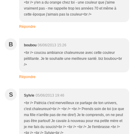
<br /> y'en a du orange chez toi - une couleur que j'aime
vraiment pas - me rappelle trop les années 70 et même à
cette époque j'aimais pas la couleur<br />
Répondre
B
boubou
06/06/2013 15:26
<br /> coucou ambiance chaleureuse avec cette couleur
pétillante. Je te souhaite une meilleure santé. biz boubou<br
/>
Répondre
S
Sylvie
05/06/2013 19:46
<br /> Patricia c'est merveilleux ce partage de ton univers,
c'est chaleureux!<br /> <br /> <br /> Prends soin de toi (ce que
ma fille n'arrête pas de me dire!) Je te comprends, on ne peut
pas être partout! Je cavale à nouveau pour ma petite mère et
je me fais du soucis!<br /> <br /> <br /> Je t'embrasse.<br />
<br /> <br /> Sylvie<br />