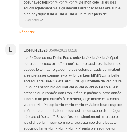
coeur avec toi!!!<br /> <br /> <br /> De mon côté j'ai eu des
soucis également mais ça devrait s'arranger assez vite sur le
plan physique!!!<br /> <br /> <br /> Je te fais plein de
bisous<br />
Répondre
L
Libellule31320
05/06/2013 00:18
<br /> Coucou ma Petite Fée chérie<br /> <br /> <br /> Quel
beau et délicieux billet "orangé", j'adore c'est très chaleureux
et avec le ton jaune ça donne des coloris chauds qui invitent
à se prélasser comme le<br /> font si bien MIMINE, ma belle
et craquante BIANCA et CAROLINE qui n'oublie de venir faire
un tour dans ton nid douillet.<br /> <br /> <br /> Le soleil est
présent toute l'année dans ton intérieur (même si cette année
il nous a un peu oubliés à l'extérieur) et je trouve ces coloris
vraiment<br /> exquis.<br /> <br /> <br /> J'aime beaucoup ton
intérieur plein de chaleur et tout est mis en scène d'une façon
délicate et "so chic". Bravo c'est tout simplement magique et
tes clichés<br /> sont comme à l'accoutumée d'une beauté
époustouflante.<br /> <br /> <br /> Prends bien soin de toi