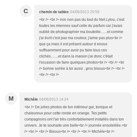
C
chemin de tables
04/06/2013 20:59
<br /> <br /> non non pas du tout du Net Lylou, c'est
toutes les miennes sauf celle du parfum car j'avais
oublié de photographier ma bouteille.......et comme
j'ai écrit c'est pas ma couleur, j'aime pas plus<br />
que ça mais il est présent autour d enous
suffisamment pour avoir pu faire tous ces
clichés........et dans la maison j'ai donc c'était
l'occasion de faire quelques photos<br /> <br /> <br
/> bonne soirée à toi aussi , gros bisous<br /> <br />
<br /> <br />
M
Michèle
04/06/2013 14:24
<br /> De jolies photos de ton intérieur gai, tonique et
chaleureux pour cette ronde en orange. Tes petits
compagnons ont l'air très confortablement installés dans ton
univers. Je te souhaite une belle<br /> journée ensoleillée.<br
/> <br /> <br /> Bisous<br /> <br /> <br /> Michèle<br />