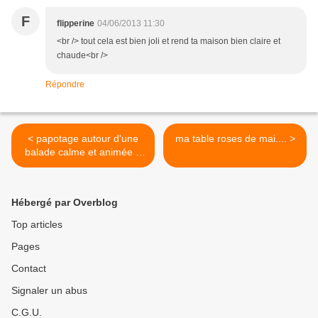
F
flipperine
04/06/2013 11:30
<br /> tout cela est bien joli et rend ta maison bien claire et
chaude<br />
Répondre
< papotage autour d'une
ma table roses de mai.... >
balade calme et animée à
la fois...
Hébergé par Overblog
Top articles
Pages
Contact
Signaler un abus
C.G.U.