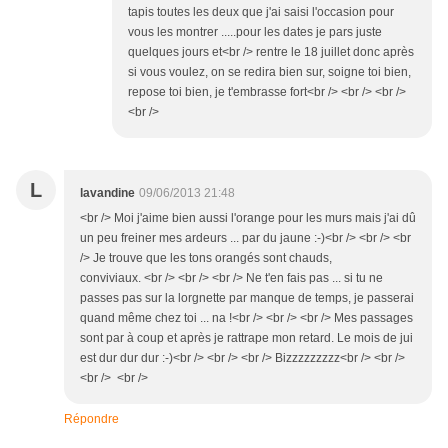
tapis toutes les deux que j'ai saisi l'occasion pour
vous les montrer .....pour les dates je pars juste
quelques jours et<br /> rentre le 18 juillet donc après
si vous voulez, on se redira bien sur, soigne toi bien,
repose toi bien, je t'embrasse fort<br /> <br /> <br />
<br />
L
lavandine
09/06/2013 21:48
<br /> Moi j'aime bien aussi l'orange pour les murs mais j'ai dû
un peu freiner mes ardeurs ... par du jaune :-)<br /> <br /> <br
/> Je trouve que les tons orangés sont chauds,
conviviaux. <br /> <br /> <br /> Ne t'en fais pas ... si tu ne
passes pas sur la lorgnette par manque de temps, je passerai
quand même chez toi ... na !<br /> <br /> <br /> Mes passages
sont par à coup et après je rattrape mon retard. Le mois de jui
est dur dur dur :-)<br /> <br /> <br /> Bizzzzzzzzz<br /> <br />
<br /> <br />
Répondre