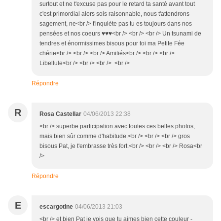
surtout et ne t'excuse pas pour le retard ta santé avant tout
c'est primordial alors sois raisonnable, nous t'attendrons
sagement, ne<br /> t'inquiète pas tu es toujours dans nos
pensées et nos coeurs ♥♥♥<br /> <br /> <br /> Un tsunami de
tendres et énormissimes bisous pour toi ma Petite Fée
chérie<br /> <br /> <br /> Amitiés<br /> <br /> <br />
Libellule<br /> <br /> <br /> <br />
Répondre
R
Rosa Castellar
04/06/2013 22:38
<br /> superbe participation avec toutes ces belles photos,
mais bien sûr comme d'habitude.<br /> <br /> <br /> gros
bisous Pat, je t'embrasse très fort.<br /> <br /> <br /> Rosa<br
/>
Répondre
E
escargotine
04/06/2013 21:03
<br /> et bien Pat je vois que tu aimes bien cette couleur -