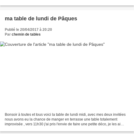
petits moutons une touche...
ma table de lundi de Pâques
Publié le 20/04/2017 à 20:20
Par
chemin de tables
Bonsoir à toutes et tous voici la table de lundi midi, avec mes deux invitées
nous avons eu la chance de manger en terrasse une table totalement
improvisée , vers 11h30 j'ai pris l'envie de faire une petite déco, je les ai
laissées papoter au soleil,...