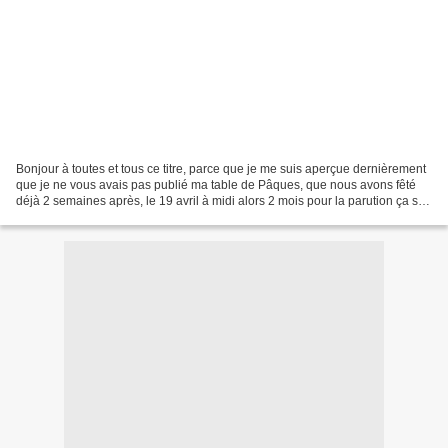
Bonjour à toutes et tous ce titre, parce que je me suis aperçue dernièrement
que je ne vous avais pas publié ma table de Pâques, que nous avons fêté
déjà 2 semaines après, le 19 avril à midi alors 2 mois pour la parution ça suit
un peu le décalé.... 😊...