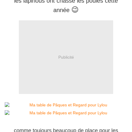
les lapinous ont chassé les poules cette
😉
année
Publicité
comme toujours beaucoup de place pour les