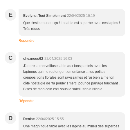
E
Evelyne, Tout Simplement
22/04/2025 16:19
Que c'est beau tout ça ! La table est superbe avec ces lapins !
Très réussi !
Répondre
C
cheznous62
22/04/2025 16:03
J'adore ta merveilluse table aux tons pastels avec les
lapinous qui me replongent en enfance ... tes petites
compositions florales sont ravissantes et j'ai bien aimé ton
côté nostalgie de "ta poule" ! merci pour ce partage touchant .
Bises de mon coin ch'ti sous le soleil !<br /> Nicole
Répondre
D
Denise
22/04/2025 15:55
Une magnifique table avec les lapins au milieu des superbes