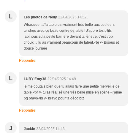
L
Les photos de Nelly
22/04/2025 14:52
Whaouuu.....Ta table est vraiment très belle aux couleurs
tendres avec ce beau centre de table!! J'adore tes p'tits
lapinous et la petite barrière devant ta fenêtre, c'est trop
choux....Tu as vraiment beaucoup de talent.<br /> Bisous et
douce journée
Répondre
L
LUBY Emy38
22/04/2025 14:49
je me doutais bien que tu allais faire une petite merveille de
table <br /> tu as réalisé une très belle mise en scène - j'aime
bq bravo<br /> bravo pour ta déco biz
Répondre
J
Jackie
22/04/2025 14:43