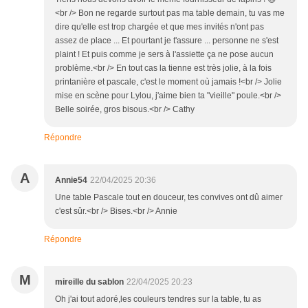
<br /> Bon ne regarde surtout pas ma table demain, tu vas me
dire qu'elle est trop chargée et que mes invités n'ont pas
assez de place ... Et pourtant je t'assure ... personne ne s'est
plaint ! Et puis comme je sers à l'assiette ça ne pose aucun
problème.<br /> En tout cas la tienne est très jolie, à la fois
printanière et pascale, c'est le moment où jamais !<br /> Jolie
mise en scène pour Lylou, j'aime bien ta "vieille" poule.<br />
Belle soirée, gros bisous.<br /> Cathy
Répondre
A
Annie54
22/04/2025 20:36
Une table Pascale tout en douceur, tes convives ont dû aimer
c'est sûr.<br /> Bises.<br /> Annie
Répondre
M
mireille du sablon
22/04/2025 20:23
Oh j'ai tout adoré,les couleurs tendres sur la table, tu as