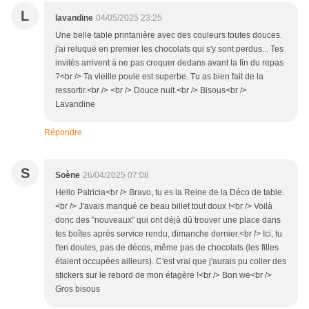
L
lavandine
04/05/2025 23:25
Une belle table printanière avec des couleurs toutes douces.
j'ai reluqué en premier les chocolats qui s'y sont perdus... Tes
invités arrivent à ne pas croquer dedans avant la fin du repas
?<br /> Ta vieille poule est superbe. Tu as bien fait de la
ressortir.<br /> <br /> Douce nuit.<br /> Bisous<br />
Lavandine
Répondre
S
Soène
26/04/2025 07:08
Hello Patricia<br /> Bravo, tu es la Reine de la Déco de table.
<br /> J'avais manqué ce beau billet tout doux !<br /> Voilà
donc des "nouveaux" qui ont déjà dû trouver une place dans
tes boîtes après service rendu, dimanche dernier.<br /> Ici, tu
t'en doutes, pas de décos, même pas de chocolats (les filles
étaient occupées ailleurs). C'est vrai que j'aurais pu coller des
stickers sur le rebord de mon étagère !<br /> Bon we<br />
Gros bisous