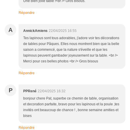
Une bien jolie table !<br /> Gros bisous.
Répondre
A
AnnickAmiens
22/04/2025 16:55
Tes lapinous sont tous adorables, j'adore voir tes décorations
de tables pour Pâques. Elles nous montrent bien que la belle
saison a commencé, que la nature s'éveille et que les
lapinous peuvent gambader joyeusement sur ta table. <br />
Merci pour ces belles photos <br /> Gros bisous
Répondre
P
PPRené
22/04/2025 16:32
bonjour chere Pat, superbe ce chemin de table, organisation
et decoration parfaite, bravo pour les lapinous et la poule ,tes
invités ont beaucoup de chance ! , bonne semaine amities et
bises
Répondre