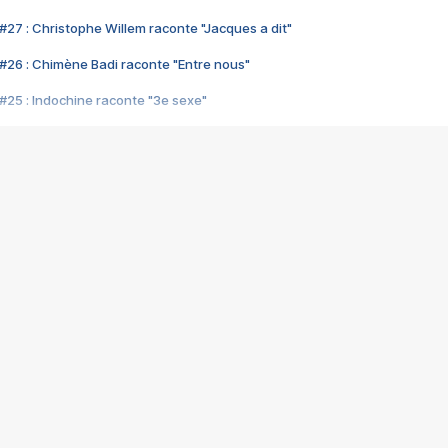
#27 : Christophe Willem raconte "Jacques a dit"
#26 : Chimène Badi raconte "Entre nous"
#25 : Indochine raconte "3e sexe"
#24 : Zaho raconte "C'est chelou"
#23 : Patrick Bruel raconte "Au café des délices"
#22 : Kyo raconte "Le chemin"
#21 : Nolwenn Leroy raconte "Cassé"
#20 : Patrick Hernandez raconte "Born to be alive"
#19 : Lorie raconte "Près de moi"
#18 : Michael Jones raconte "A nos actes manqués" (avec Jean-Jacque
#17 : Khaled raconte "Aïcha"
#16 : Corneille raconte "Parce qu'on vient de loin"