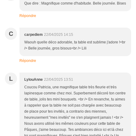
Que dire : Magnifique comme d'habitude. Belle journée. Bises
Répondre
C
carpediem
22/04/2025 14:15
Waouh quelle déco adorable, ta table est sublime j'adore !<br
/> Belle journée, gros bisous<br /> Lili
Répondre
L
LylouAnne
22/04/2025 13:51
Coucou Patricia, une magnifique table très fleurie et très
lapinesque comme chez moi. Superbement décoré ton centre
de table, jolis tes mini bouquets. <br /> En revanche, tu aimes
à rappeler que ta table ne soit pas chargée avec beaucoup
de place pour tes invités, a contrario des miennes,
heureusement "mes invités" ne s'en plaignent jamais ! <br />
Nous avons utilisé les mêmes couleurs pour cette table de
Pâques, j'aime beaucoup. Tes ambiances déco ici et là chez
toi sont magnifiques, Pâques s'est bien installé ! <br /> Un