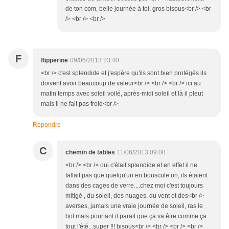
de ton com, belle journée à toi, gros bisous<br /> <br
/> <br /> <br />
F
flipperine
09/06/2013 23:40
<br /> c'est splendide et j'espère qu'ils sont bien protégés ils
doivent avoir beaucoup de valeur<br /> <br /> <br /> ici au
matin temps avec soleil voilé, après-midi soleil et là il pleut
mais il ne fait pas froid<br />
Répondre
C
chemin de tables
11/06/2013 09:08
<br /> <br /> oui c'était splendide et en effet il ne
fallait pas que quelqu'un en bouscule un, ils étaient
dans des cages de verre....chez moi c'est toujours
mitigé , du soleil, des nuages, du vent et des<br />
averses, jamais une vraie journée de soleil, ras le
bol mais pourtant il parait que ça va être comme ça
tout l'été...super !!! bisous<br /> <br /> <br /> <br />