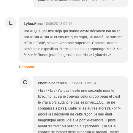
L
Lylou.Anne
10/06/2013 09:15
<br /> Quel joli titre déjà qui donne envie découvrir ton billet...
<br /> <br /> <br /> et ensuite quel régal, j'ai adoré. Je suis fan
d'Emile Gallé, ses oeuvres sont superbes. Comme j'aurais
aimé cette exposition. Merci de ton beau reportage.<br /> <br
/> <br /> Bonne journée, gros bisous.<br /> Lylou<br />
Répondre
C
chemin de tables
11/06/2013 09:14
<br /> <br /> j'ai pas hésité une seconde pour le
titre...moi aussi je trouvais celui ci trop beau et c'est
le vrai alors autant ne pas se priver...LOL....je ne
connaissais pas E Gallé ni les autres alors j'ai<br />
adoré les découvrir de cette façon, le lieu était
magnifique aussi, déjà le pont Alexandre III juste
avant d'arriver au petit palais j'adorais....j'ai eu la
chance de tomber dessus par<br /> hasard...merci