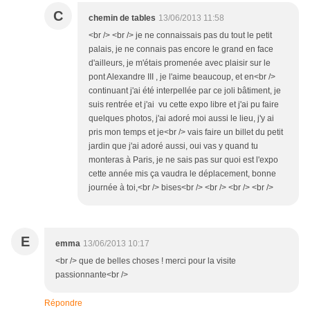
C
chemin de tables
13/06/2013 11:58
<br /> <br /> je ne connaissais pas du tout le petit
palais, je ne connais pas encore le grand en face
d'ailleurs, je m'étais promenée avec plaisir sur le
pont Alexandre III , je l'aime beaucoup, et en<br />
continuant j'ai été interpellée par ce joli bâtiment, je
suis rentrée et j'ai vu cette expo libre et j'ai pu faire
quelques photos, j'ai adoré moi aussi le lieu, j'y ai
pris mon temps et je<br /> vais faire un billet du petit
jardin que j'ai adoré aussi, oui vas y quand tu
monteras à Paris, je ne sais pas sur quoi est l'expo
cette année mis ça vaudra le déplacement, bonne
journée à toi,<br /> bises<br /> <br /> <br /> <br />
E
emma
13/06/2013 10:17
<br /> que de belles choses ! merci pour la visite
passionnante<br />
Répondre