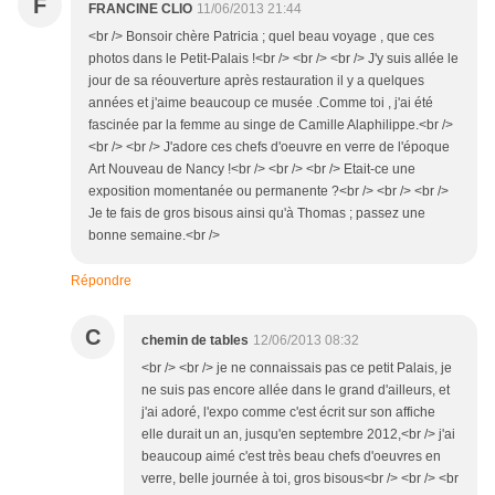
F
FRANCINE CLIO
11/06/2013 21:44
<br /> Bonsoir chère Patricia ; quel beau voyage , que ces
photos dans le Petit-Palais !<br /> <br /> <br /> J'y suis allée le
jour de sa réouverture après restauration il y a quelques
années et j'aime beaucoup ce musée .Comme toi , j'ai été
fascinée par la femme au singe de Camille Alaphilippe.<br />
<br /> <br /> J'adore ces chefs d'oeuvre en verre de l'époque
Art Nouveau de Nancy !<br /> <br /> <br /> Etait-ce une
exposition momentanée ou permanente ?<br /> <br /> <br />
Je te fais de gros bisous ainsi qu'à Thomas ; passez une
bonne semaine.<br />
Répondre
C
chemin de tables
12/06/2013 08:32
<br /> <br /> je ne connaissais pas ce petit Palais, je
ne suis pas encore allée dans le grand d'ailleurs, et
j'ai adoré, l'expo comme c'est écrit sur son affiche
elle durait un an, jusqu'en septembre 2012,<br /> j'ai
beaucoup aimé c'est très beau chefs d'oeuvres en
verre, belle journée à toi, gros bisous<br /> <br /> <br