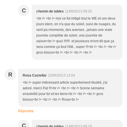
C
chemin de tables
11/06/2013 09:20
<br /> <br /> moi ce fut mitigé tout le WE et ces deux
jours idem, on n'a que du soleil, suivi de nuages, du
vent pa rmoments, des averses...jamais une vraie
journée complète de soleil, une jounrée de
saison<br /> quoi !!!!!!! et plusieurs m'ont dit que ça
sera comme ça tout l'été...super !!!<br /> <br /> <br />
gros bisous<br /> <br /> <br /> <br />
R
Rosa Castellar
10/06/2013 13:04
<br /> super intéressant article superbement illustré, j'ai
adoré. merci Pat !!!<br /> <br /> <br /> bonne semaine
ensoleillé pour toi et les tiens<br /> <br /> <br /> gros
bisous<br /> <br /> <br /> Rosa<br />
Répondre
C
chemin de tables
11/06/2013 09:19