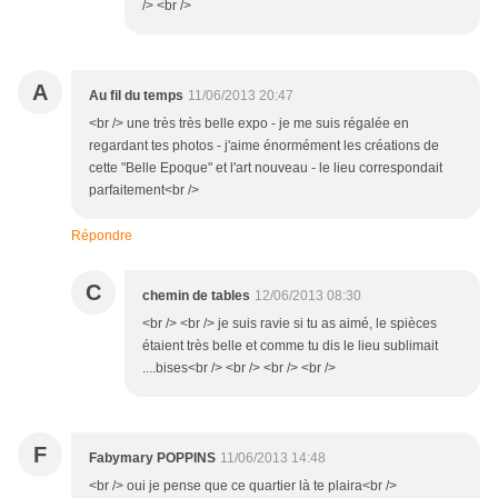
/> <br />
A
Au fil du temps
11/06/2013 20:47
<br /> une très très belle expo - je me suis régalée en
regardant tes photos - j'aime énormément les créations de
cette "Belle Epoque" et l'art nouveau - le lieu correspondait
parfaitement<br />
Répondre
C
chemin de tables
12/06/2013 08:30
<br /> <br /> je suis ravie si tu as aimé, le spièces
étaient très belle et comme tu dis le lieu sublimait
....bises<br /> <br /> <br /> <br />
F
Fabymary POPPINS
11/06/2013 14:48
<br /> oui je pense que ce quartier là te plaira<br />