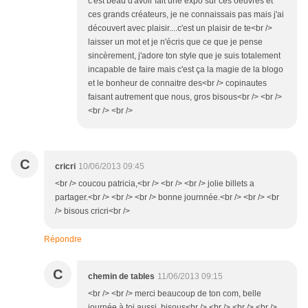
c'est beau d'avoir fait une expo sur ces oeuvres et
ces grands créateurs, je ne connaissais pas mais j'ai
découvert avec plaisir....c'est un plaisir de te<br />
laisser un mot et je n'écris que ce que je pense
sincèrement, j'adore ton style que je suis totalement
incapable de faire mais c'est ça la magie de la blogo
et le bonheur de connaitre des<br /> copinautes
faisant autrement que nous, gros bisous<br /> <br />
<br /> <br />
C
cricri
10/06/2013 09:45
<br /> coucou patricia,<br /> <br /> <br /> jolie billets a
partager.<br /> <br /> <br /> bonne journnée.<br /> <br /> <br
/> bisous cricri<br />
Répondre
C
chemin de tables
11/06/2013 09:15
<br /> <br /> merci beaucoup de ton com, belle
journée à toi aussi, bisous<br /> <br /> <br /> <br />