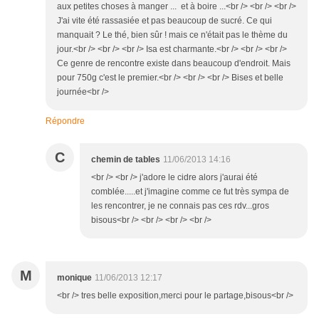
aux petites choses à manger ... et à boire ...<br /> <br /> <br />
J'ai vite été rassasiée et pas beaucoup de sucré. Ce qui
manquait ? Le thé, bien sûr ! mais ce n'était pas le thème du
jour.<br /> <br /> <br /> Isa est charmante.<br /> <br /> <br />
Ce genre de rencontre existe dans beaucoup d'endroit. Mais
pour 750g c'est le premier.<br /> <br /> <br /> Bises et belle
journée<br />
Répondre
C
chemin de tables
11/06/2013 14:16
<br /> <br /> j'adore le cidre alors j'aurai été
comblée.....et j'imagine comme ce fut très sympa de
les rencontrer, je ne connais pas ces rdv...gros
bisous<br /> <br /> <br /> <br />
M
monique
11/06/2013 12:17
<br /> tres belle exposition,merci pour le partage,bisous<br />