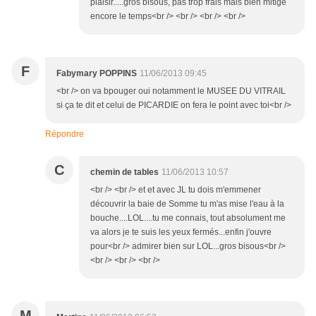
plaisir.....gros bisous, pas trop frais mais bien mitigé
encore le temps<br /> <br /> <br /> <br />
F
Fabymary POPPINS
11/06/2013 09:45
<br /> on va bpouger oui notamment le MUSEE DU VITRAIL
si ça te dit et celui de PICARDIE on fera le point avec toi<br />
Répondre
C
chemin de tables
11/06/2013 10:57
<br /> <br /> et et avec JL tu dois m'emmener
découvrir la baie de Somme tu m'as mise l'eau à la
bouche....LOL....tu me connais, tout absolument me
va alors je te suis les yeux fermés...enfin j'ouvre
pour<br /> admirer bien sur LOL...gros bisous<br />
<br /> <br /> <br />
M