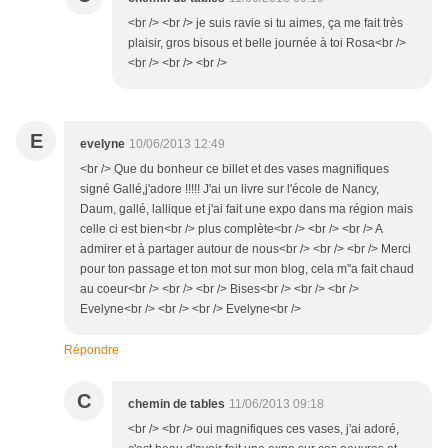
<br /> <br /> je suis ravie si tu aimes, ça me fait très
plaisir, gros bisous et belle journée à toi Rosa<br />
<br /> <br /> <br />
E
evelyne
10/06/2013 12:49
<br /> Que du bonheur ce billet et des vases magnifiques
signé Gallé,j'adore !!!!! J'ai un livre sur l'école de Nancy,
Daum, gallé, lallique et j'ai fait une expo dans ma région mais
celle ci est bien<br /> plus complète<br /> <br /> <br /> A
admirer et à partager autour de nous<br /> <br /> <br /> Merci
pour ton passage et ton mot sur mon blog, cela m''a fait chaud
au coeur<br /> <br /> <br /> Bises<br /> <br /> <br />
Evelyne<br /> <br /> <br /> Evelyne<br />
Répondre
C
chemin de tables
11/06/2013 09:18
<br /> <br /> oui magnifiques ces vases, j'ai adoré,