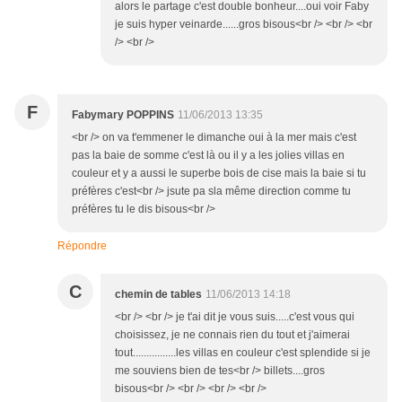
alors le partage c'est double bonheur....oui voir Faby
je suis hyper veinarde......gros bisous<br /> <br /> <br
/> <br />
F
Fabymary POPPINS
11/06/2013 13:35
<br /> on va t'emmener le dimanche oui à la mer mais c'est
pas la baie de somme c'est là ou il y a les jolies villas en
couleur et y a aussi le superbe bois de cise mais la baie si tu
préfères c'est<br /> jsute pa sla même direction comme tu
préfères tu le dis bisous<br />
Répondre
C
chemin de tables
11/06/2013 14:18
<br /> <br /> je t'ai dit je vous suis.....c'est vous qui
choisissez, je ne connais rien du tout et j'aimerai
tout................les villas en couleur c'est splendide si je
me souviens bien de tes<br /> billets....gros
bisous<br /> <br /> <br /> <br />