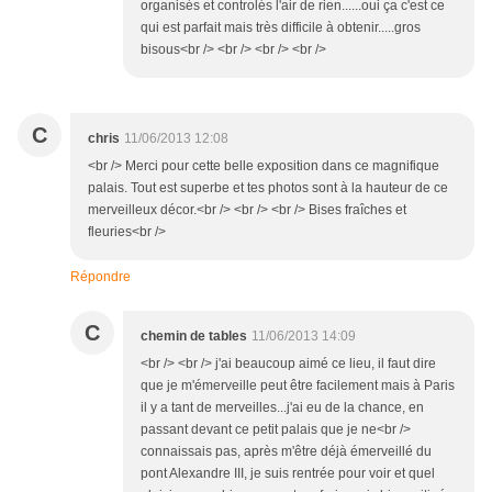
organisés et controlés l'air de rien......oui ça c'est ce
qui est parfait mais très difficile à obtenir.....gros
bisous<br /> <br /> <br /> <br />
C
chris
11/06/2013 12:08
<br /> Merci pour cette belle exposition dans ce magnifique
palais. Tout est superbe et tes photos sont à la hauteur de ce
merveilleux décor.<br /> <br /> <br /> Bises fraîches et
fleuries<br />
Répondre
C
chemin de tables
11/06/2013 14:09
<br /> <br /> j'ai beaucoup aimé ce lieu, il faut dire
que je m'émerveille peut être facilement mais à Paris
il y a tant de merveilles...j'ai eu de la chance, en
passant devant ce petit palais que je ne<br />
connaissais pas, après m'être déjà émerveillé du
pont Alexandre III, je suis rentrée pour voir et quel