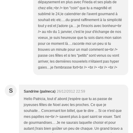
dépaysement en plus avec Frieda et ses plats de
chez elle,<br /> ton "coin" que tu a magnifié et
sublimé le 24,le calendrier de l'avent gourmand à
souhait etc etc.....du grand raffinement à la simplicité
tout y est et j'adore ça.....je t'inscris avec bonheur<br
/> au rdv du 1 janvier, c'est le jour d'échange de nos
voeux, je suis heureuse que tu sois dans mon salon
pour ce moment là.....raconte moi un peu si tu
trouves un minute pour un mail comment se<br />
passe ces fêtes et si tes "petits" sont venus ou vont
arriver, les dernières nouvelels n'étaient pas hyper
gaies....je t'embrasse fort<br /> <br /> <br /> <br />
S
Sandrine (palneca)
26/12/2012 22:59
Hello Patricia, tout d'.abord j'espère que tu as passe de
joyeuses fêtes de Noel avec tes proches. Ce que je
souhaite... Concernant ton billet, que te dire ... Si ce n'est que
mes papilles ne<br /> savent plus à quel saint se vouer. Tant
de gourmandises.... Je ne saurais laquelle choisir et pour
autant j'irais bien goûter un peu de chaque. Un grand bravo a