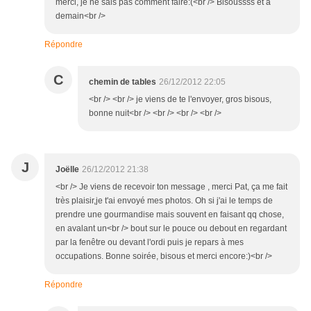
merci, je ne sais pas comment faire:(<br /> Bisoussss et à
demain<br />
Répondre
C
chemin de tables
26/12/2012 22:05
<br /> <br /> je viens de te l'envoyer, gros bisous,
bonne nuit<br /> <br /> <br /> <br />
J
Joëlle
26/12/2012 21:38
<br /> Je viens de recevoir ton message , merci Pat, ça me fait
très plaisir,je t'ai envoyé mes photos. Oh si j'ai le temps de
prendre une gourmandise mais souvent en faisant qq chose,
en avalant un<br /> bout sur le pouce ou debout en regardant
par la fenêtre ou devant l'ordi puis je repars à mes
occupations. Bonne soirée, bisous et merci encore:)<br />
Répondre