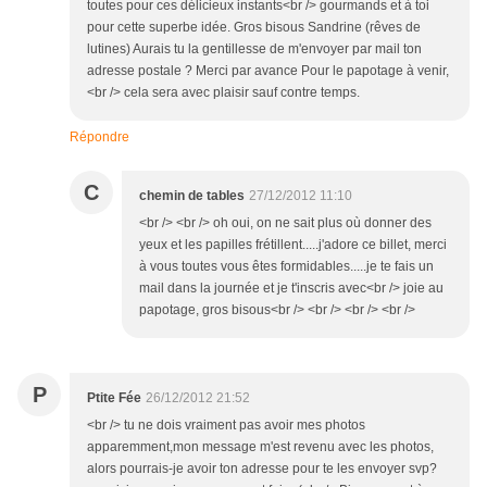
toutes pour ces délicieux instants<br /> gourmands et à toi
pour cette superbe idée. Gros bisous Sandrine (rêves de
lutines) Aurais tu la gentillesse de m'envoyer par mail ton
adresse postale ? Merci par avance Pour le papotage à venir,
<br /> cela sera avec plaisir sauf contre temps.
Répondre
C
chemin de tables
27/12/2012 11:10
<br /> <br /> oh oui, on ne sait plus où donner des
yeux et les papilles frétillent.....j'adore ce billet, merci
à vous toutes vous êtes formidables.....je te fais un
mail dans la journée et je t'inscris avec<br /> joie au
papotage, gros bisous<br /> <br /> <br /> <br />
P
Ptite Fée
26/12/2012 21:52
<br /> tu ne dois vraiment pas avoir mes photos
apparemment,mon message m'est revenu avec les photos,
alors pourrais-je avoir ton adresse pour te les envoyer svp?