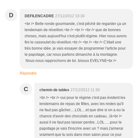
D
DEFILENCADRE
27/12/2012 10:30
<br /> Belle ronde gourmande, c'est pêché de regarder ça un
lendemain de réveillon.<br /> <br /> <br /> que de bonnes
choses, mais aujourd'hui c'est plutôt régime. Hier nous avons
fini le cassoulet du réveillon.<br /> <br /> <br /> C'était une
très bonne idée. je vais essayer de programmer l'article pour
le papotage, car nous partons dimanche à la montagne.
Nous nous rapprochons de toi. bisous EVELYNE<br />
Répondre
C
chemin de tables
27/12/2012 11:30
<br /> <br /> oui pour le régime c'est pas évident les
lendemains de repas de fêtes, avec les restes qu'il
ne faut pas gâcher.....LOL....et que dire si on a eu la
chance d'avoir des chocolats en cadeau...là<br />
aussi il ne faut pas laisser perdre...LOL......pour le
papotage je vais t'inscrire avec un ? mais j'aimerai
vraiment que tu sois dans mon salon pour ce jour