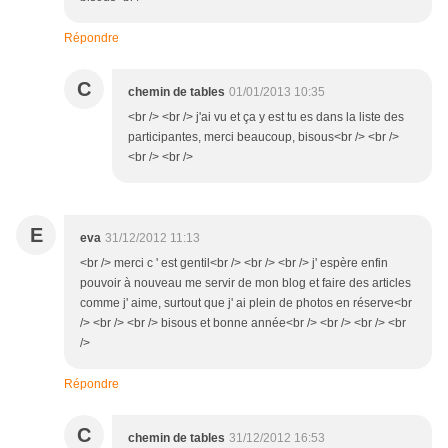
Répondre
C
chemin de tables
01/01/2013 10:35
<br /> <br /> j'ai vu et ça y est tu es dans la liste des
participantes, merci beaucoup, bisous<br /> <br />
<br /> <br />
E
eva
31/12/2012 11:13
<br /> merci c ' est gentil<br /> <br /> <br /> j' espère enfin
pouvoir à nouveau me servir de mon blog et faire des articles
comme j' aime, surtout que j' ai plein de photos en réserve<br
/> <br /> <br /> bisous et bonne année<br /> <br /> <br /> <br
/>
Répondre
C
chemin de tables
31/12/2012 16:53