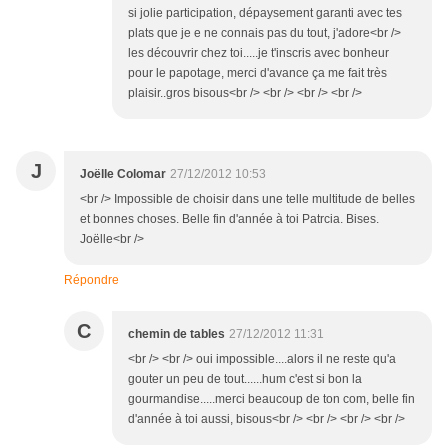
si jolie participation, dépaysement garanti avec tes
plats que je e ne connais pas du tout, j'adore<br />
les découvrir chez toi.....je t'inscris avec bonheur
pour le papotage, merci d'avance ça me fait très
plaisir..gros bisous<br /> <br /> <br /> <br />
J
Joëlle Colomar
27/12/2012 10:53
<br /> Impossible de choisir dans une telle multitude de belles
et bonnes choses. Belle fin d'année à toi Patrcia. Bises.
Joëlle<br />
Répondre
C
chemin de tables
27/12/2012 11:31
<br /> <br /> oui impossible....alors il ne reste qu'a
gouter un peu de tout......hum c'est si bon la
gourmandise.....merci beaucoup de ton com, belle fin
d'année à toi aussi, bisous<br /> <br /> <br /> <br />