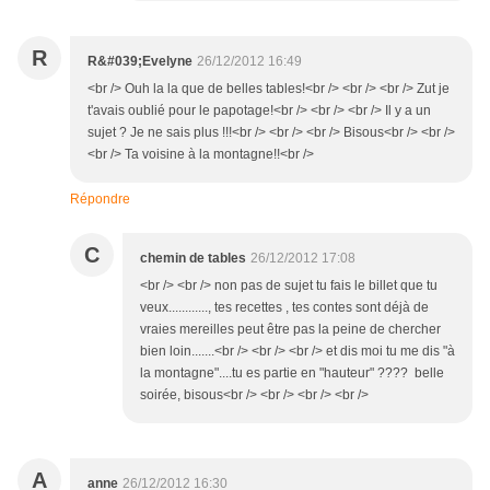
R
R&#039;Evelyne
26/12/2012 16:49
<br /> Ouh la la que de belles tables!<br /> <br /> <br /> Zut je
t'avais oublié pour le papotage!<br /> <br /> <br /> Il y a un
sujet ? Je ne sais plus !!!<br /> <br /> <br /> Bisous<br /> <br />
<br /> Ta voisine à la montagne!!<br />
Répondre
C
chemin de tables
26/12/2012 17:08
<br /> <br /> non pas de sujet tu fais le billet que tu
veux............, tes recettes , tes contes sont déjà de
vraies mereilles peut être pas la peine de chercher
bien loin.......<br /> <br /> <br /> et dis moi tu me dis "à
la montagne"....tu es partie en "hauteur" ???? belle
soirée, bisous<br /> <br /> <br /> <br />
A
anne
26/12/2012 16:30