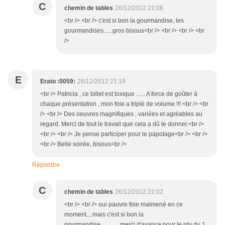
C
chemin de tables
26/12/2012 22:06
<br /> <br /> c'est si bon la gourmandise, les
gourmandises......gros bisous<br /> <br /> <br /> <br
/>
E
Erato :0059:
26/12/2012 21:19
<br /> Patricia , ce billet est toxique ...... A force de goûter à
chaque présentation , mon foie a triplé de volume !!! <br /> <br
/> <br /> Des oeuvres magnifiques , variées et agréables au
regard. Merci de tout le travail que cela a dû te donner.<br />
<br /> <br /> Je pense participer pour le papotage<br /> <br />
<br /> Belle soirée, bisous<br />
Répondre
C
chemin de tables
26/12/2012 22:02
<br /> <br /> oui pauvre foie malmené en ce
moment....mais c'est si bon la
gourmandise.............merci d'avance pour le rdv du 1,