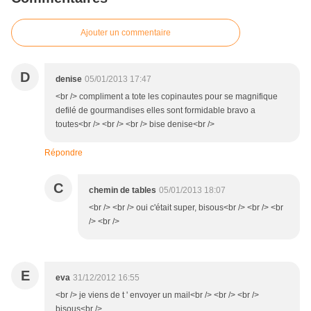
Ajouter un commentaire
D
denise
05/01/2013 17:47
<br /> compliment a tote les copinautes pour se magnifique
defilé de gourmandises elles sont formidable bravo a
toutes<br /> <br /> <br /> bise denise<br />
Répondre
C
chemin de tables
05/01/2013 18:07
<br /> <br /> oui c'était super, bisous<br /> <br /> <br
/> <br />
E
eva
31/12/2012 16:55
<br /> je viens de t ' envoyer un mail<br /> <br /> <br />
bisous<br />