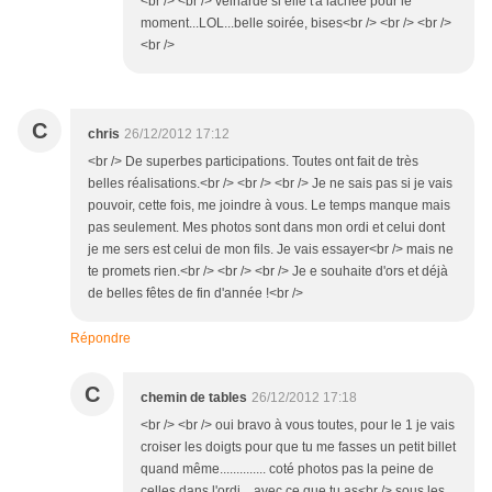
<br /> <br /> veinarde si elle t'a lachée pour le
moment...LOL...belle soirée, bises<br /> <br /> <br />
<br />
C
chris
26/12/2012 17:12
<br /> De superbes participations. Toutes ont fait de très
belles réalisations.<br /> <br /> <br /> Je ne sais pas si je vais
pouvoir, cette fois, me joindre à vous. Le temps manque mais
pas seulement. Mes photos sont dans mon ordi et celui dont
je me sers est celui de mon fils. Je vais essayer<br /> mais ne
te promets rien.<br /> <br /> <br /> Je e souhaite d'ors et déjà
de belles fêtes de fin d'année !<br />
Répondre
C
chemin de tables
26/12/2012 17:18
<br /> <br /> oui bravo à vous toutes, pour le 1 je vais
croiser les doigts pour que tu me fasses un petit billet
quand même.............. coté photos pas la peine de
celles dans l'ordi....avec ce que tu as<br /> sous les