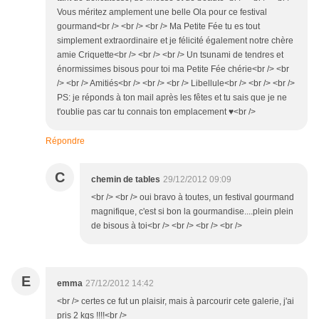
Vous méritez amplement une belle Ola pour ce festival
gourmand<br /> <br /> <br /> Ma Petite Fée tu es tout
simplement extraordinaire et je félicité également notre chère
amie Criquette<br /> <br /> <br /> Un tsunami de tendres et
énormissimes bisous pour toi ma Petite Fée chérie<br /> <br
/> <br /> Amitiés<br /> <br /> <br /> Libellule<br /> <br /> <br />
PS: je réponds à ton mail après les fêtes et tu sais que je ne
t'oublie pas car tu connais ton emplacement ♥<br />
Répondre
C
chemin de tables
29/12/2012 09:09
<br /> <br /> oui bravo à toutes, un festival gourmand
magnifique, c'est si bon la gourmandise....plein plein
de bisous à toi<br /> <br /> <br /> <br />
E
emma
27/12/2012 14:42
<br /> certes ce fut un plaisir, mais à parcourir cete galerie, j'ai
pris 2 kgs !!!!<br />