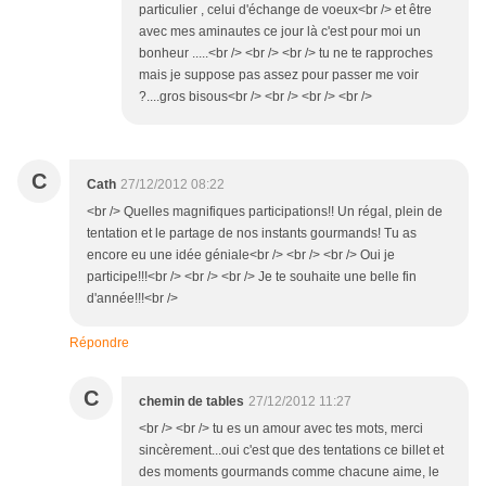
particulier , celui d'échange de voeux<br /> et être
avec mes aminautes ce jour là c'est pour moi un
bonheur .....<br /> <br /> <br /> tu ne te rapproches
mais je suppose pas assez pour passer me voir
?....gros bisous<br /> <br /> <br /> <br />
C
Cath
27/12/2012 08:22
<br /> Quelles magnifiques participations!! Un régal, plein de
tentation et le partage de nos instants gourmands! Tu as
encore eu une idée géniale<br /> <br /> <br /> Oui je
participe!!!<br /> <br /> <br /> Je te souhaite une belle fin
d'année!!!<br />
Répondre
C
chemin de tables
27/12/2012 11:27
<br /> <br /> tu es un amour avec tes mots, merci
sincèrement...oui c'est que des tentations ce billet et
des moments gourmands comme chacune aime, le