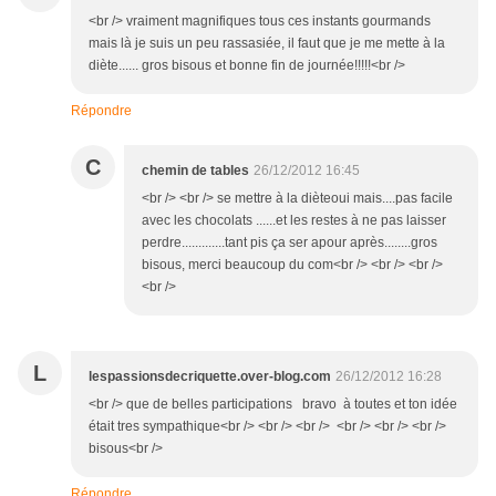
<br /> vraiment magnifiques tous ces instants gourmands
mais là je suis un peu rassasiée, il faut que je me mette à la
diète...... gros bisous et bonne fin de journée!!!!!<br />
Répondre
C
chemin de tables
26/12/2012 16:45
<br /> <br /> se mettre à la dièteoui mais....pas facile
avec les chocolats ......et les restes à ne pas laisser
perdre.............tant pis ça ser apour après........gros
bisous, merci beaucoup du com<br /> <br /> <br />
<br />
L
lespassionsdecriquette.over-blog.com
26/12/2012 16:28
<br /> que de belles participations bravo à toutes et ton idée
était tres sympathique<br /> <br /> <br /> <br /> <br /> <br />
bisous<br />
Répondre