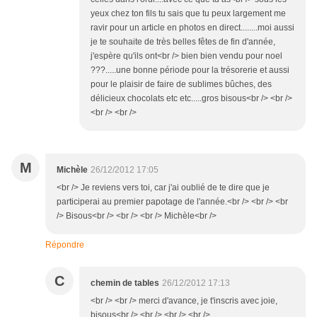
yeux chez ton fils tu sais que tu peux largement me
ravir pour un article en photos en direct........moi aussi
je te souhaite de très belles fêtes de fin d'année,
j'espère qu'ils ont<br /> bien bien vendu pour noel
???.....une bonne période pour la trésorerie et aussi
pour le plaisir de faire de sublimes bûches, des
délicieux chocolats etc etc.....gros bisous<br /> <br />
<br /> <br />
M
Michèle
26/12/2012 17:05
<br /> Je reviens vers toi, car j'ai oublié de te dire que je
participerai au premier papotage de l'année.<br /> <br /> <br
/> Bisous<br /> <br /> <br /> Michèle<br />
Répondre
C
chemin de tables
26/12/2012 17:13
<br /> <br /> merci d'avance, je t'inscris avec joie,
bisous<br /> <br /> <br /> <br />