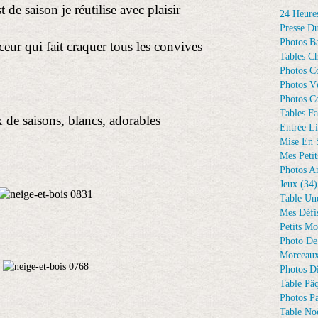
de saison je réutilise avec plaisir
24 Heure
Presse D
Photos Ba
ur qui fait craquer tous les convives
Tables Ch
Photos C
Photos Vé
Photos C
Tables Fa
de saisons, blancs, adorables
Entrée Li
Mise En 
Mes Petit
Photos A
Jeux
(34)
Table Un
Mes Défi
Petits Mo
Photo De
Morceaux
Photos D
Table Pâ
Photos Pa
Table Noë