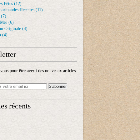
s Fêtes
(12)
ourmandes-Recettes
(11)
(7)
 Mer
(6)
au Originale
(4)
n
(4)
etter
ous pour être averti des nouveaux articles
les récents