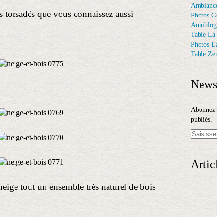
Ambiance
ois torsadés que vous connaissez aussi
Photos G
Anniblog
Table La
Photos E
Table Ze
Newsl
Abonnez-v
publiés.
Artic
 neige tout un ensemble très naturel de bois