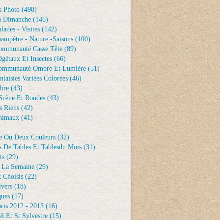
s Photo
(498)
u Dimanche
(146)
lades - Visites
(142)
ampêtre - Nature -saisons
(100)
ommunauté Casse Tête
(89)
gétaux Et Insectes
(66)
ommunauté Ombre Et Lumière
(51)
ntaisies Variées Colorées
(46)
bre
(43)
Scène Et Rondes
(43)
s Riens
(42)
nimaux
(41)
e Ou Deux Couleurs
(32)
s De Tables Et Tablesdu Mois
(31)
ts
(29)
 La Semaine
(29)
 Choisis
(22)
ivers
(18)
ques
(17)
ris 2012 - 2013
(16)
l Et St Sylvestre
(15)