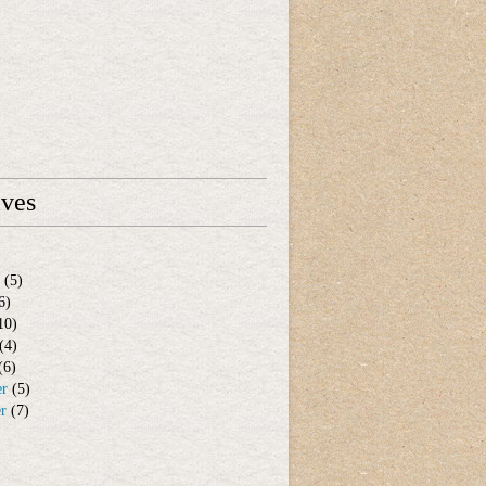
ives
(5)
6)
10)
(4)
(6)
er
(5)
er
(7)