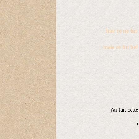
hier ce ne fut
mais ce fut bel 
j'ai fait cet