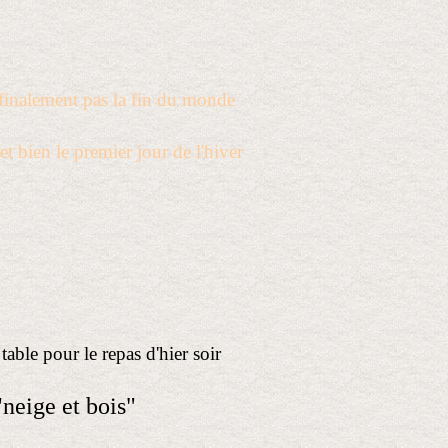
 finalement pas la fin du monde
et bien le premier jour de l'hiver
te table pour le repas d'hier soir
"neige et bois"