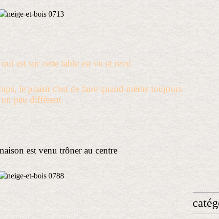
qui est sur cette table est vu et revu
 temps, le plaisir c'est de faire quand même toujours
un peu différent
 maison est venu trôner au centre
catég