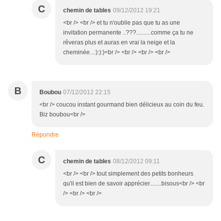
C
chemin de tables
09/12/2012 19:21
<br /> <br /> et tu n'oublie pas que tu as une
invitation permanente ..???..........comme ça tu ne
rêveras plus et auras en vrai la neige et la
cheminée...:):):)<br /> <br /> <br /> <br />
B
Boubou
07/12/2012 22:15
<br /> coucou instant gourmand bien délicieux au coin du feu.
Biz boubou<br />
Répondre
C
chemin de tables
08/12/2012 09:11
<br /> <br /> tout simplement des petits bonheurs
qu'il est bien de savoir apprécier........bisous<br /> <br
/> <br /> <br />