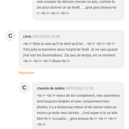
vais essayer de décorer encore un peu, comme tu
dis pour donner un air festif.......gros gros bisous<br
/> <br /> <br /> <br />
C
chris
05/12/2012 10:45
<br /> Mais tu sais qu'il ne tient qu'à toi ...<br /> <br /> <br />
Très jolie ta bannière dans l'esprit de Noël. Je ne sais quand
j'irai voir les illuminations. J'ai peu de temps, en ce moment.
<br /> <br /> <br /> Bises<br />
Répondre
C
chemin de tables
06/12/2012 17:30
<br /> <br /> merci de ton compliment, mes bannières
sont toujours simples et avec uniquement mes
photos, il y a beaucoup mieux et de saison mais au
moins ça reste mes clichés....c'est super si tu es très
très<br /> occupée.....gros bisous<br /> <br /> <br />
<br />