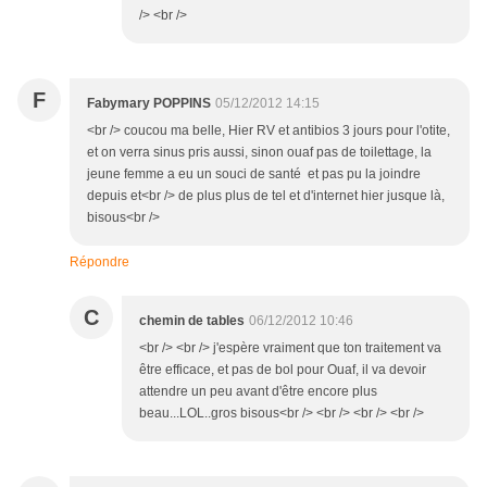
/> <br />
F
Fabymary POPPINS
05/12/2012 14:15
<br /> coucou ma belle, Hier RV et antibios 3 jours pour l'otite,
et on verra sinus pris aussi, sinon ouaf pas de toilettage, la
jeune femme a eu un souci de santé et pas pu la joindre
depuis et<br /> de plus plus de tel et d'internet hier jusque là,
bisous<br />
Répondre
C
chemin de tables
06/12/2012 10:46
<br /> <br /> j'espère vraiment que ton traitement va
être efficace, et pas de bol pour Ouaf, il va devoir
attendre un peu avant d'être encore plus
beau...LOL..gros bisous<br /> <br /> <br /> <br />