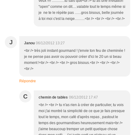
veux !!!! ..............tu sais que<br /> tu as une invitation
"open" comme on dit.....valable tout le temps même si
je ne te le répète pas .......gros bisous, belle journée
à toi moi c'est la neige...........<br /> <br /> <br /> <br />
J
Janou
06/12/2012 13:27
<br /> très joli instant gourmand ! j'envie ton feu de cheminée !
je ne pense pas avoir ou pouvoir créer d'ici le 20 un si beau
moment !<br /> <br /> <br /> gros bisous.<br /> <br /> <br />
<br />
Répondre
C
chemin de tables
06/12/2012 17:47
<br /> <br /> tu n'as rien à créer de particulier, tu vois
moi j'ai montré la simplicité de ce que je fais presque
tout le temps, mon café d'après repas , pastout le
temps des gourmandises heureusement mais<br />
j'aime beaucoup tremper un petit quelque chose