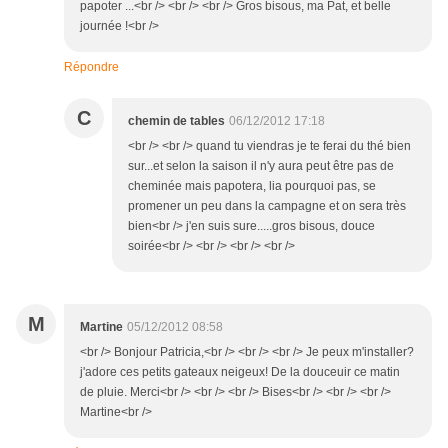
papoter ...<br /> <br /> <br /> Gros bisous, ma Pat, et belle
journée !<br />
Répondre
C
chemin de tables
06/12/2012 17:18
<br /> <br /> quand tu viendras je te ferai du thé bien
sur...et selon la saison il n'y aura peut être pas de
cheminée mais papotera, lia pourquoi pas, se
promener un peu dans la campagne et on sera très
bien<br /> j'en suis sure.....gros bisous, douce
soirée<br /> <br /> <br /> <br />
M
Martine
05/12/2012 08:58
<br /> Bonjour Patricia,<br /> <br /> <br /> Je peux m'installer?
j'adore ces petits gateaux neigeux! De la douceuir ce matin
de pluie. Merci<br /> <br /> <br /> Bises<br /> <br /> <br />
Martine<br />