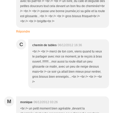
avec toi pat!<br /> <br /> <br /> un livre, du café et dégusté des
petites douceurs tout cela devant un bon feu de cheminée!<br
/> <br /> <br /> passe une bonne journée,ici sa géle et la route
est glissante...<br /> <br /> <br /> gros bisous frisquet<br />
<br /> <br /> brigitte<br />
Répondre
C
chemin de tables
06/12/2012 16:36
<br /> <br /> merci de ton com, viens quand tu veux
le partager avec moi ce moment, je te reçois à bras
ouvert..!!!!!!!!....moi aussi la route était un peu
glissante ce matin, avec un peu de neige dessus
mais<br /> ce soir ça allait bien mieux pour rentrer,
gros bisous bien enneigés....<br /> <br /> <br /> <br
/>
M
monique
06/12/2012 03:26
<br /> un petit moment bien agréable ,devant la