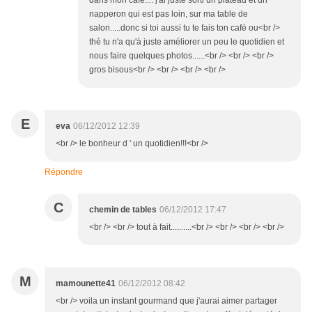
dans mon café.... j'ai juste sorti un plateau et un
napperon qui est pas loin, sur ma table de
salon.....donc si toi aussi tu te fais ton café ou<br />
thé tu n'a qu'à juste améliorer un peu le quotidien et
nous faire quelques photos......<br /> <br /> <br />
gros bisous<br /> <br /> <br /> <br />
E
eva
06/12/2012 12:39
<br /> le bonheur d ' un quotidien!!!<br />
Répondre
C
chemin de tables
06/12/2012 17:47
<br /> <br /> tout à fait..........<br /> <br /> <br /> <br />
M
mamounette41
06/12/2012 08:42
<br /> voila un instant gourmand que j'aurai aimer partager