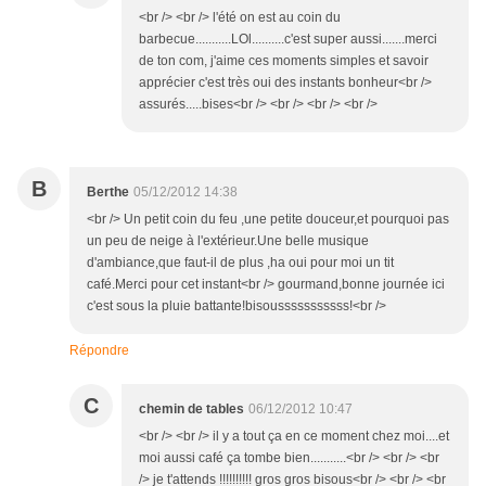
<br /> <br /> l'été on est au coin du
barbecue...........LOl..........c'est super aussi.......merci
de ton com, j'aime ces moments simples et savoir
apprécier c'est très oui des instants bonheur<br />
assurés.....bises<br /> <br /> <br /> <br />
B
Berthe
05/12/2012 14:38
<br /> Un petit coin du feu ,une petite douceur,et pourquoi pas
un peu de neige à l'extérieur.Une belle musique
d'ambiance,que faut-il de plus ,ha oui pour moi un tit
café.Merci pour cet instant<br /> gourmand,bonne journée ici
c'est sous la pluie battante!bisousssssssssss!<br />
Répondre
C
chemin de tables
06/12/2012 10:47
<br /> <br /> il y a tout ça en ce moment chez moi....et
moi aussi café ça tombe bien...........<br /> <br /> <br
/> je t'attends !!!!!!!!!! gros gros bisous<br /> <br /> <br