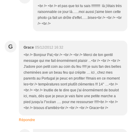
<br /> <br /> et pas que toi tu sais !!!!!!!!!! là j'étais très
raisonnable ce jour là.......moi aussi j'aime bien cette
photo ça fait un drôle d'effet.......bises<br /> <br /> <br
/> <br />
G
Grace
05/12/2012 16:32
<br /> Bonjour Pat,<br /> <br /> <br /> Merci de ton gentil
message qui me fait énormément plaisir ...<br /> <br /> <br />
J'adore pon petit coin au coin du feu !!!!! je suis fan des belles
cheminées ave un beau feu qui crépite .... ici , chez mes
parents au Portugal je peuc en profiter !!!mais en ce moment
les<br /> températures sont plutôt clémentes !!! 14° ....<br />
<br /> <br /> Inutile de te dire que j'ai énormément de boulot
ici, mais, dès que je peux je vais faire une petite marche a
pied jusqu'a l"océan ..... pour me ressourser !!!!!<br /> <br />
<br /> bisous d'amitiés<br /> <br /> <br /> Grace<br />
Répondre