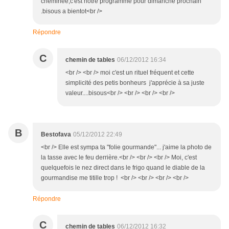
cheminée,c'est notre programme pour dimanche prochain
.bisous a bientot<br />
Répondre
C
chemin de tables
06/12/2012 16:34
<br /> <br /> moi c'est un rituel fréquent et cette
simplicité des petis bonheurs j'apprécie à sa juste
valeur....bisous<br /> <br /> <br /> <br />
B
Bestofava
05/12/2012 22:49
<br /> Elle est sympa ta "folie gourmande"... j'aime la photo de
la tasse avec le feu derrière.<br /> <br /> <br /> Moi, c'est
quelquefois le nez direct dans le frigo quand le diable de la
gourmandise me titille trop ! <br /> <br /> <br /> <br />
Répondre
C
chemin de tables
06/12/2012 16:32