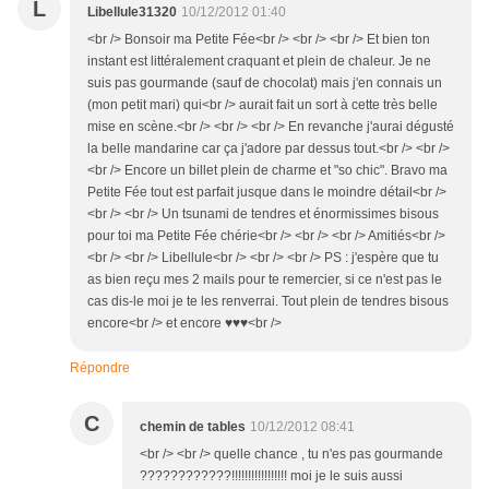
L
Libellule31320
10/12/2012 01:40
<br /> Bonsoir ma Petite Fée<br /> <br /> <br /> Et bien ton
instant est littéralement craquant et plein de chaleur. Je ne
suis pas gourmande (sauf de chocolat) mais j'en connais un
(mon petit mari) qui<br /> aurait fait un sort à cette très belle
mise en scène.<br /> <br /> <br /> En revanche j'aurai dégusté
la belle mandarine car ça j'adore par dessus tout.<br /> <br />
<br /> Encore un billet plein de charme et "so chic". Bravo ma
Petite Fée tout est parfait jusque dans le moindre détail<br />
<br /> <br /> Un tsunami de tendres et énormissimes bisous
pour toi ma Petite Fée chérie<br /> <br /> <br /> Amitiés<br />
<br /> <br /> Libellule<br /> <br /> <br /> PS : j'espère que tu
as bien reçu mes 2 mails pour te remercier, si ce n'est pas le
cas dis-le moi je te les renverrai. Tout plein de tendres bisous
encore<br /> et encore ♥♥♥<br />
Répondre
C
chemin de tables
10/12/2012 08:41
<br /> <br /> quelle chance , tu n'es pas gourmande
????????????!!!!!!!!!!!!!!!!! moi je le suis aussi