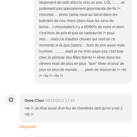
largement de salé alors tu vois un peu..LOL...........et
justement pas spécialement gourmande de<br />
chocolat..... sinon j'aime ceux au lait et dans les
ballotins de nos chers (dans tous les sens du
terme....) chocolatiers il y a 80/90% de noirs et donc
c'est hors de prix et pas un cadeau<br /> pour
moi......mais j'ai d'autres choses qui sont en ce
moments et là que j'adore.....hors de prix aussi mais
hummm..............mais je ne m'en paye pas c'est trop
cher, la période des fêtes fait<br /> rêver dans les
vitrines mais de plus en plus "que" rêver et pour de
plus en plus de monde.........plein de bisous<br /> <br
/> <br /> <br />
O
Onee-Chan
09/12/2012 17:43
<br /> Je rêve aussi d'un feu de cheminée tant qu'on y est ;)
<br />
Répondre