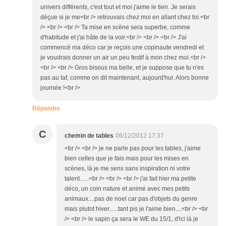
univers différents, c'est tout et moi j'aime le tien. Je serais
déçue si je me<br /> retrouvais chez moi en allant chez toi.<br
/> <br /> <br /> Ta mise en scène sera superbe, comme
d'habitude et j'ai hâte de la voir.<br /> <br /> <br /> J'ai
commencé ma déco car je reçois une copinaute vendredi et
je voudrais donner un air un peu festif à mon chez moi.<br />
<br /> <br /> Gros bisous ma belle, et je suppose que tu n'es
pas au taf, comme on dit maintenant, aujourd'hui. Alors bonne
journée !<br />
Répondre
C
chemin de tables
06/12/2012 17:37
<br /> <br /> je ne parle pas pour les tables, j'aime
bien celles que je fais mais pour les mises en
scènes, là je me sens sans inspiration ni votre
talent......<br /> <br /> <br /> j'ai fait hier ma petite
déco, un coin nature et animé avec mes petits
animaux....pas de noel car pas d'objets du genre
mais plutot hiver......tant pis je l'aime bien....<br /> <br
/> <br /> le sapin ça sera le WE du 15/1, d'ici là je