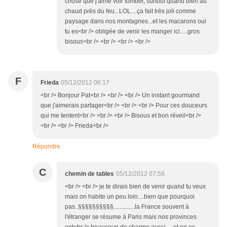
chose que j'aime voir tomber, surtout quand bien au
chaud près du feu...LOL....ça fait très joli comme
paysage dans nos montagnes...et les macarons oui
tu es<br /> obligée de venir les manger ici.....gros
bisous<br /> <br /> <br /> <br />
F
Frieda
05/12/2012 06:17
<br /> Bonjour Pat<br /> <br /> <br /> Un instant gourmand
que j'aimerais partager<br /> <br /> <br /> Pour ces douceurs
qui me tentent<br /> <br /> <br /> Bisous et bon réveil<br />
<br /> <br /> Frieda<br />
Répondre
C
chemin de tables
05/12/2012 07:58
<br /> <br /> je te dirais bien de venir quand tu veux
mais on habite un peu loin....bien que pourquoi
pas..§§§§§§§§§§..............la France souvent à
l'étranger se résume à Paris mais nos provinces