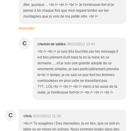
être, quoique… <br /> <br /> <br /> Je t'embrasse fort et je
pense à toi chaque fois que mon regard tombe sur les
montagnes que je vois de ma petite ville. <br />
Répondre
C
chemin de tables
06/12/2012 10:44
<br /> <br /> je suis très touchée par ton message;il
est très joliment écrit mais tu es la reine en ce
domaine......et je suis une grande adepte de ce
smoments simples, je sais particulièrement prendre
le<br /> temps, je ne sais ce que font les femmes
overbookées en plus celle ne travaillant pas
???...LOL<br /> <br /> <br /> merci à toi aussi de ta
visite, je t'embrasse fort<br /> <br /> <br /> <br />
C
chris
05/12/2012 11:38
<br /> Tu exagères ! Des merveilles, tu en fais, que ce soit en
table ou en mises en scènes. Nous sommes toutes dans des