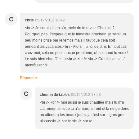
C
chris
05/12/2012 10:42
<br /> Je serais, bien sûr, ravie de te revoir. Chez toi ?
Pourquoi pas. J'espère que le trimestre prochain, je serai un
peu moins prise par le temps mais il faut que cela soit
pendant tes vacances.<br /> Alors ... à toi de dire. En tout cas
chez moi, cela ne pose aucun problème, c'est quand tu veux !
Le suis bien chauffée. lol<br /> <br /> <br /> Gros bisous et à
bientôt !<br />
Répondre
C
chemin de tables
06/12/2012 17:28
<br /> <br /> moi aussi je suis chauffée mais tu m'a
clairement dit que tu n'aimais le froid et la neige donc
on attendra les beaux jours ça c'est sur.....gros gros
bisous<br /> <br /> <br /> <br />