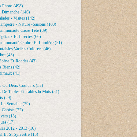
s Photo
(498)
u Dimanche
(146)
lades - Visites
(142)
ampêtre - Nature -saisons
(100)
ommunauté Casse Tête
(89)
gétaux Et Insectes
(66)
ommunauté Ombre Et Lumière
(51)
ntaisies Variées Colorées
(46)
bre
(43)
Scène Et Rondes
(43)
s Riens
(42)
nimaux
(41)
e Ou Deux Couleurs
(32)
s De Tables Et Tablesdu Mois
(31)
ts
(29)
 La Semaine
(29)
 Choisis
(22)
ivers
(18)
ques
(17)
ris 2012 - 2013
(16)
l Et St Sylvestre
(15)