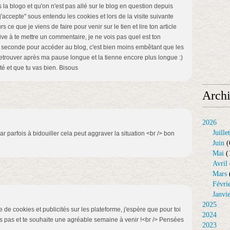
la blogo et qu'on n'est pas allé sur le blog en question depuis
 "j'accepte" sous entendu les cookies et lors de la visite suivante
rs ce que je viens de faire pour venir sur le tien et lire ton article
ive à te mettre un commentaire, je ne vois pas quel est ton
i- seconde pour accéder au blog, c'est bien moins embêtant que les
retrouver après ma pause longue et la tienne encore plus longue :)
té et que tu vas bien. Bisous
Arch
2026
Juillet
 car parfois à bidouiller cela peut aggraver la situation <br /> bon
Juin
(
Mai
(
Avril
Mars
Févri
Janvi
2025
e de cookies et publicités sur les plateforme, j'espère que pour toi
2024
blies pas et te souhaite une agréable semaine à venir !<br /> Pensées
2023