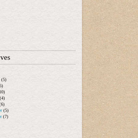
ives
(5)
6)
10)
(4)
(6)
er
(5)
er
(7)