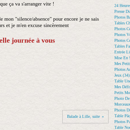
 que ça va s'arranger vite !
24 Heure
Presse D
Photos Ba
de mon "silence/absence" pour encore je ne sais
Tables Ch
rs et je m'en excuse sincèrement
Photos C
Photos Vé
elle journée à vous
Photos C
Tables Fa
Entrée Li
Mise En 
Mes Petit
Photos A
Jeux
(34)
Table Un
Mes Défi
Petits Mo
Photo De
Morceaux
Photos D
Table Pâ
Balade à Lille, suite
Photos Pa
Table Noë