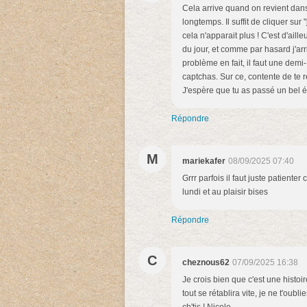
Cela arrive quand on revient dans 
longtemps. Il suffit de cliquer sur
cela n'apparait plus ! C'est d'ailleu
du jour, et comme par hasard j'arr
problème en fait, il faut une dem
captchas. Sur ce, contente de te 
J'espère que tu as passé un bel é
Répondre
M
mariekafer
08/09/2025 07:40
Grrr parfois il faut juste patienter
lundi et au plaisir bises
Répondre
C
cheznous62
07/09/2025 16:38
Je crois bien que c'est une histoir
tout se rétablira vite, je ne t'ou