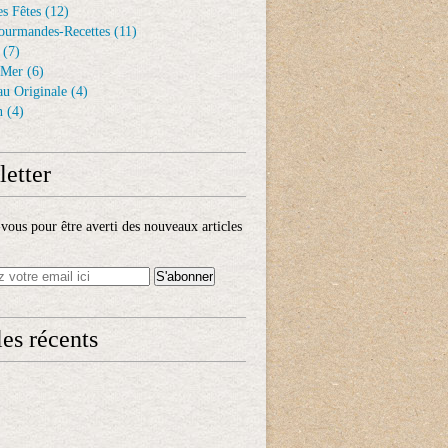
s Fêtes
(12)
ourmandes-Recettes
(11)
(7)
 Mer
(6)
au Originale
(4)
n
(4)
etter
ous pour être averti des nouveaux articles
les récents