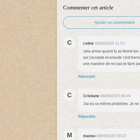
Commenter cet article
Ajouter un commentaire
C
celine
08/09/2025 11:53
cela arrive quand tu as fermé ton n
sur j'accepte et ensuite c'est tr
une manière de ne pas te faire pa
Répondre
C
Crisitane
08/09/2025 08:49
J'ai eu ce même problème. Je ne 
Répondre
M
manou
08/09/2025 08:37