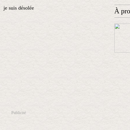
je suis désolée
À pr
Publicité