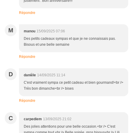
justement : Bon anniversaire!!!
Répondre
M
manou
15/09/2025 07:06
Des petits cadeaux sympas et que je ne connaissais pas.
Bisous et une belle semaine
Répondre
D
danièle
14/09/2025 11:14
C'est vraiment sympa ce petit cadeau et bien gourmand!<br />
Très bon dimanche<br /> bises
Répondre
C
carpediem
13/09/2025 21:02
Des jolies attentions pour une belle occasion.<br /> C'est
sympa comme tout.<br /> Belle soirée, gros bisous<br /> Lili