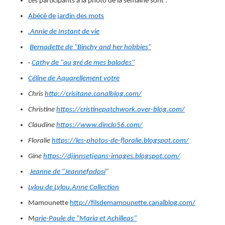
Les participants à la photo de la semaine sont :
Abécé de jardin des mots
.Annie de Instant de vie
Bernadette de "Binchy and her hobbies"
·
Cathy de "au gré de mes balades"
Céline de Aquarellement votre
Chris
http://crisitane.canalblog.com/
Christine
https://cristinepatchwork.over-blog.com/
Claudine
https://www.dinclo56.com/
Floralie
https://les-photos-de-floralie.blogspot.com/
Gine
https://djinnsetjeans-images.blogspot.com/
Jeanne de "Jeannefadosi
"
Lylou de Lylou.Anne Collection
Mamounette
http://filsdemamounette.canalblog.com/
M
arie-Paule de "Maria et Achilleas"