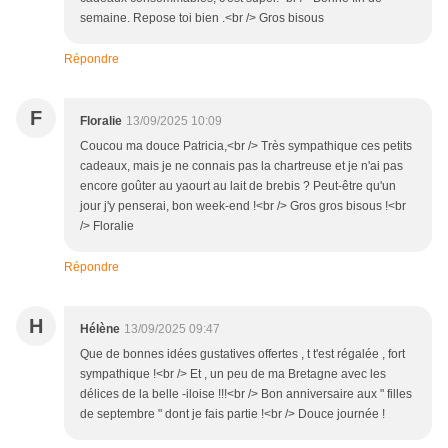
semaine. Repose toi bien .<br /> Gros bisous
Répondre
F
Floralie
13/09/2025 10:09
Coucou ma douce Patricia,<br /> Très sympathique ces petits
cadeaux, mais je ne connais pas la chartreuse et je n'ai pas
encore goûter au yaourt au lait de brebis ? Peut-être qu'un
jour j'y penserai, bon week-end !<br /> Gros gros bisous !<br
/> Floralie
Répondre
H
Hélène
13/09/2025 09:47
Que de bonnes idées gustatives offertes , t t'est régalée , fort
sympathique !<br /> Et , un peu de ma Bretagne avec les
délices de la belle -iloise !!!<br /> Bon anniversaire aux " filles
de septembre " dont je fais partie !<br /> Douce journée !