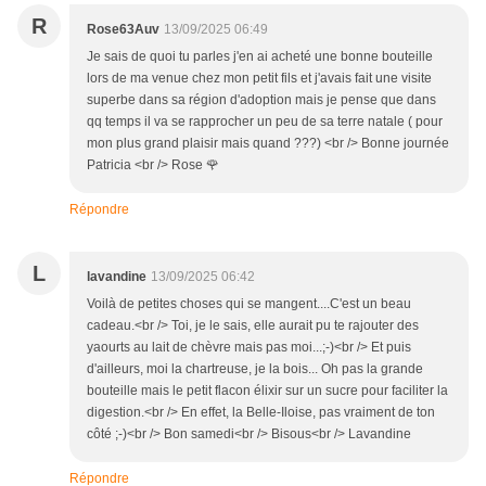
R
Rose63Auv
13/09/2025 06:49
Je sais de quoi tu parles j'en ai acheté une bonne bouteille
lors de ma venue chez mon petit fils et j'avais fait une visite
superbe dans sa région d'adoption mais je pense que dans
qq temps il va se rapprocher un peu de sa terre natale ( pour
mon plus grand plaisir mais quand ???) <br /> Bonne journée
Patricia <br /> Rose 🌹
Répondre
L
lavandine
13/09/2025 06:42
Voilà de petites choses qui se mangent....C'est un beau
cadeau.<br /> Toi, je le sais, elle aurait pu te rajouter des
yaourts au lait de chèvre mais pas moi...;-)<br /> Et puis
d'ailleurs, moi la chartreuse, je la bois... Oh pas la grande
bouteille mais le petit flacon élixir sur un sucre pour faciliter la
digestion.<br /> En effet, la Belle-Iloise, pas vraiment de ton
côté ;-)<br /> Bon samedi<br /> Bisous<br /> Lavandine
Répondre