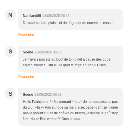
N
Naniland89
13/09/2025 06:13
De quoi se faire plaisir, et de déguster de nouvelles choses
Répondre
S
Soène
13/09/2025 06:10
Je n'avais pas été au bout de ton billet à cause des pubs
envahissantes...<br /> De quoi te régaler !<br /> Bises
Répondre
S
Soène
13/09/2025 06:08
Hello Patricia<br /> Surprenant ! <br /> Je ne connaissais pas
du tout. <br /> Pas sûr que ça me plaise, cependant, je n'aime
pas le yaourt au lait de chèvre ou brebis, je trouve le goût trop
fort...<br /> Bon we<br /> Gros bisous