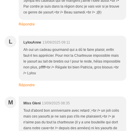
Sympa les cadeaux qui se mangent j'aime l'idée aussi.<br />
Par contre je suis dans la région donc je vais voir si je trouve
ce genre de yaourt.<br /> Beau samedi.<br /> ;@)
Répondre
L
LylouAnne
13/09/2025 09:11
Ah oui un cadeau gourmand qui a dû te faire plaisir, enfin
faut-il les apprécier. Pour moi la Chartreuse impossible mais
le yaourt au lait de brebis oui ! pour le reste, hélas impossible
non plus, pfffff<br /> Régale toi bien Patricia, gros bisous.<br
/> Lylou
Répondre
M
Miss Gleni
13/09/2025 08:35
Tout d'abord bon anniversaire avec retard ;<br /> un joli colis
mais ces yaourts je ne sais pas s'ils me plairaient,<br /> je
n'aime pas du tout la chartreuse (il y a une bouteille qui dort
dans notre cave<br /> depuis des années) ni les yaourts de