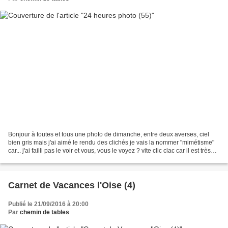
Bonjour à toutes et tous une photo de dimanche, entre deux averses, ciel
bien gris mais j'ai aimé le rendu des clichés je vais la nommer "mimétisme"
car... j'ai failli pas le voir et vous, vous le voyez ? vite clic clac car il est très
joli Les participants...
Carnet de Vacances l'Oise (4)
Publié le 21/09/2016 à 20:00
Par
chemin de tables