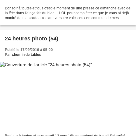
Bonsoir à toutes et tous c'est le moment de une presse ce dimanche avec de
la fête dans l'air ça fait du bien.....LOL pour compléter ce que je vous ai déjà
montré de mes cadeaux d'annversaire voici ceux en commun de mes
parents et de mon frère mon parfum...
24 heures photo (54)
Publié le 17/09/2016 à 05:00
Par
chemin de tables
Bonjour à toutes et tous mardi 13 vers 18h en rentrant du travail j'ai arrêté