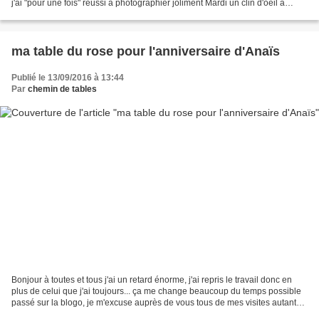
j'ai "pour une fois" réussi à photographier joliment Mardi un clin d'oeil à
Cathy qui m'avait elle...
ma table du rose pour l'anniversaire d'Anaïs
Publié le 13/09/2016 à 13:44
Par
chemin de tables
Bonjour à toutes et tous j'ai un retard énorme, j'ai repris le travail donc en
plus de celui que j'ai toujours... ça me change beaucoup du temps possible
passé sur la blogo, je m'excuse auprès de vous tous de mes visites autant
en décalé, de mes réponses...