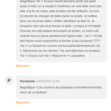
magnifique.<br /> Et puis l'avant dernière photo me parle
aussi. A midi, on a mangé à l'extérieur sur une table avec des
sets. A la fin du repas, sets et table ont été nettoyés. Ce soir,
j'ai décidé de changer de table (selon le soleil). Je nettoie
donc ma seconde table ( chiffon identique au tien !!!). Je
récupère mes sets et je dresse la table. Lorsque je m'installe
l'horreur, les sets étaient recouverts de pollen. Le vent a dû
charrier tout ce jaune pendant tout l'après-midi...<br /> J'ai fait
des fraises aussi aujourd'hui et devine à qui j'ai pensé ????
<br /> Le dessert en couche est tout particulièrement joli.<br
/> Géraniums de l'an dernier ? Ils sont déjà bien en boutons.
<br /> Douce nuit !<br /> Bisous<br /> Lavandine
Répondre
P
Parisianne
29/04/2026 21:04
Magnifique ! Ces couleurs de printemps sont tellement belles,
merci de ce festival !
Répondre