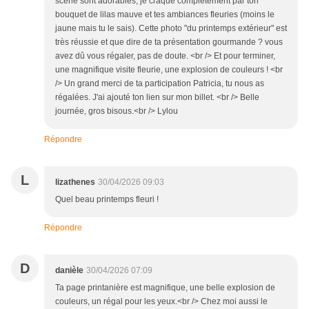
scène sont adorables, je craque complètement par ton
bouquet de lilas mauve et tes ambiances fleuries (moins le
jaune mais tu le sais). Cette photo "du printemps extérieur" est
très réussie et que dire de ta présentation gourmande ? vous
avez dû vous régaler, pas de doute. <br /> Et pour terminer,
une magnifique visite fleurie, une explosion de couleurs ! <br
/> Un grand merci de ta participation Patricia, tu nous as
régalées. J'ai ajouté ton lien sur mon billet. <br /> Belle
journée, gros bisous.<br /> Lylou
Répondre
L
lizathenes
30/04/2026 09:03
Quel beau printemps fleuri !
Répondre
D
danièle
30/04/2026 07:09
Ta page printanière est magnifique, une belle explosion de
couleurs, un régal pour les yeux.<br /> Chez moi aussi le