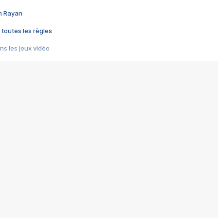
im Rayan
 toutes les règles
s les jeux vidéo
us choquant de Rockstar ? - Le scandale BULLY
e plus moche de Steam
du RÊVE tourne au CAUCHEMAR
pendant 8 heures
it… à tort
umiliés par un jeu vidéo
ire - Final Fantasy 8
ti un empire - Age of Empires
story DOFUS