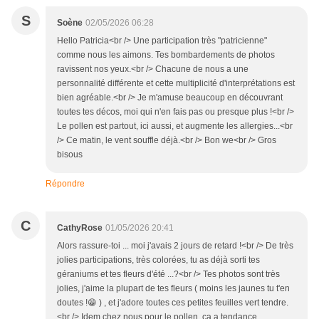
S
Soène
02/05/2026 06:28
Hello Patricia<br /> Une participation très "patricienne"
comme nous les aimons. Tes bombardements de photos
ravissent nos yeux.<br /> Chacune de nous a une
personnalité différente et cette multiplicité d'interprétations est
bien agréable.<br /> Je m'amuse beaucoup en découvrant
toutes tes décos, moi qui n'en fais pas ou presque plus !<br />
Le pollen est partout, ici aussi, et augmente les allergies...<br
/> Ce matin, le vent souffle déjà.<br /> Bon we<br /> Gros
bisous
Répondre
C
CathyRose
01/05/2026 20:41
Alors rassure-toi ... moi j'avais 2 jours de retard !<br /> De très
jolies participations, très colorées, tu as déjà sorti tes
géraniums et tes fleurs d'été ...?<br /> Tes photos sont très
jolies, j'aime la plupart de tes fleurs ( moins les jaunes tu t'en
doutes !😁 ) , et j'adore toutes ces petites feuilles vert tendre.
<br /> Idem chez nous pour le pollen, ça a tendance