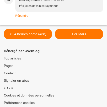
chez raymonde
29/04/2026 18:13
trés jolies defis bise raymonde
Répondre
< 24 heures photo (488)
1 er Mai >
Hébergé par Overblog
Top articles
Pages
Contact
Signaler un abus
C.G.U.
Cookies et données personnelles
Préférences cookies