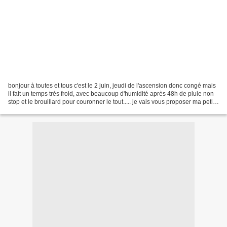
bonjour à toutes et tous c'est le 2 juin, jeudi de l'ascension donc congé mais
il fait un temps très froid, avec beaucoup d'humidité après 48h de pluie non
stop et le brouillard pour couronner le tout..... je vais vous proposer ma petite
table de ce midi...