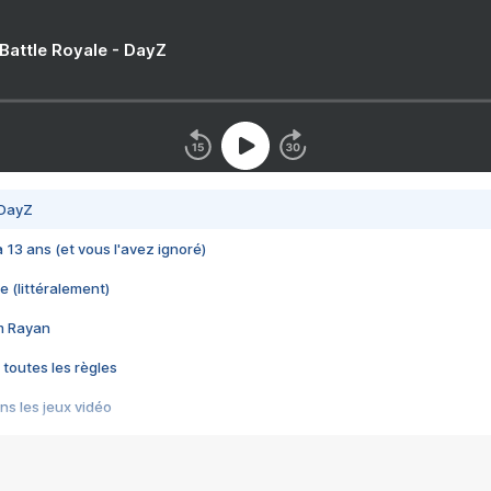
 Battle Royale - DayZ
 DayZ
 a 13 ans (et vous l'avez ignoré)
e (littéralement)
im Rayan
 toutes les règles
s les jeux vidéo
us choquant de Rockstar ? - Le scandale BULLY
e plus moche de Steam