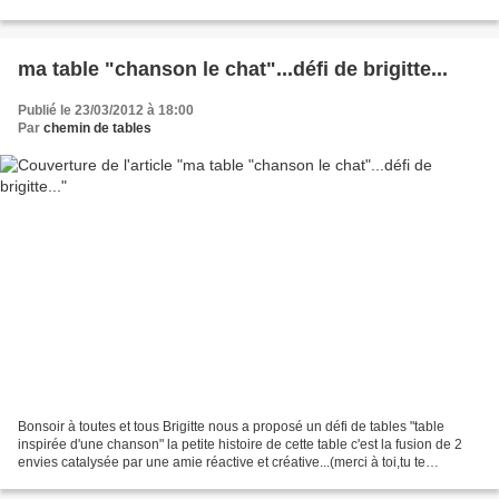
matières naturelles...
ma table "chanson le chat"...défi de brigitte...
Publié le 23/03/2012 à 18:00
Par
chemin de tables
Bonsoir à toutes et tous Brigitte nous a proposé un défi de tables "table
inspirée d'une chanson" la petite histoire de cette table c'est la fusion de 2
envies catalysée par une amie réactive et créative...(merci à toi,tu te
reconnaitras) j'avais envie...