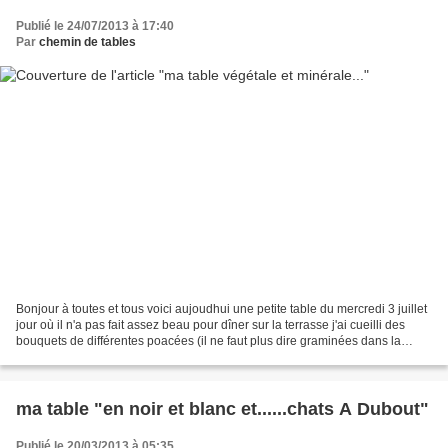
Publié le 24/07/2013 à 17:40
Par
chemin de tables
Bonjour à toutes et tous voici aujoudhui une petite table du mercredi 3 juillet
jour où il n'a pas fait assez beau pour dîner sur la terrasse j'ai cueilli des
bouquets de différentes poacées (il ne faut plus dire graminées dans la
classification j'ai...
ma table "en noir et blanc et......chats A Dubout"
Publié le 20/03/2013 à 05:35