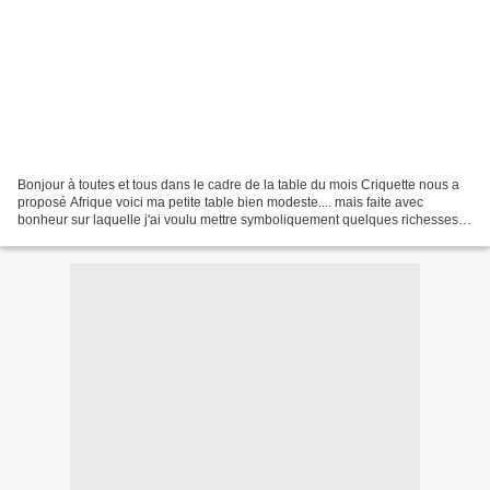
Bonjour à toutes et tous dans le cadre de la table du mois Criquette nous a
proposé Afrique voici ma petite table bien modeste.... mais faite avec
bonheur sur laquelle j'ai voulu mettre symboliquement quelques richesses
de ce beau pays il en manque énormément...