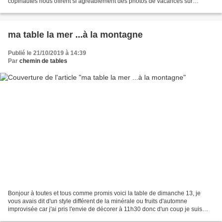
copinautes nous offrent si agréablement des photos de vacances sur
plusieurs mois ....ça fait durer...
ma table la mer ...à la montagne
Publié le 21/10/2019 à 14:39
Par
chemin de tables
Bonjour à toutes et tous comme promis voici la table de dimanche 13, je
vous avais dit d'un style différent de la minérale ou fruits d'automne
improvisée car j'ai pris l'envie de décorer à 11h30 donc d'un coup je suis
allée dans le placard sortir les...