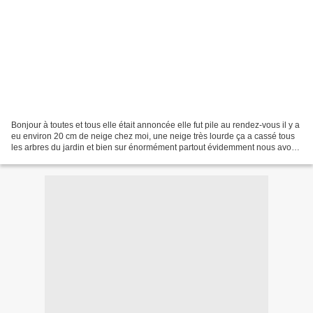
Bonjour à toutes et tous elle était annoncée elle fut pile au rendez-vous il y a
eu environ 20 cm de neige chez moi, une neige très lourde ça a cassé tous
les arbres du jardin et bien sur énormément partout évidemment nous avons
été sans électricité,...