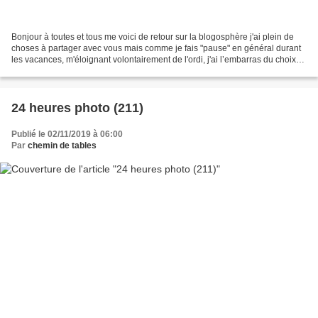
Bonjour à toutes et tous me voici de retour sur la blogosphère j'ai plein de
choses à partager avec vous mais comme je fais "pause" en général durant
les vacances, m'éloignant volontairement de l'ordi, j'ai l’embarras du choix
des billets et du retard......
24 heures photo (211)
Publié le 02/11/2019 à 06:00
Par
chemin de tables