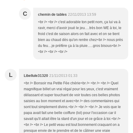
C
chemin de tables
22/11/2013 13:59
<br /> <br /> c'est adorable ton petit nom, ça lui va à
ravir, merci d'avoir joué le jeu.....très bon WE à toi, le
froid c'est de saison alors on fait avec et on se tient
bien au chaud dès qu'on rentre chez<br /> nous près
du feu....je préfère ça à la pluie......gros bisous<br />
<br /> <br /> <br />
L
Libellule31320
21/11/2013 01:33
<br /> Bonsoir ma Petite Fée chérie<br /> <br /> <br /> Quel
magnifique billet un vrai régal pour les yeux, c'est vraiment
délassant et super touchant de voir toutes ces belles photos
saisies au bon moment et avec<br /> des commentaires qui
sont tout simplement divins.<br /> <br /> <br /> Je vois que le
papa avait fait une belle coiffure (lol) pour l'occasion car il
savait qu'il allait être la stard d'un jour et ce grâce à toi.<br />
<br /> <br /> Le petit veau est tout bonnement craquant on a
presque envie de le prendre et de le câliner une vraie