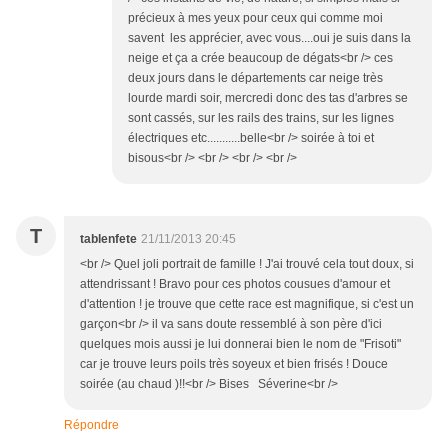
précieux à mes yeux pour ceux qui comme moi
savent les apprécier, avec vous....oui je suis dans la
neige et ça a crée beaucoup de dégats<br /> ces
deux jours dans le départements car neige très
lourde mardi soir, mercredi donc des tas d'arbres se
sont cassés, sur les rails des trains, sur les lignes
électriques etc...........belle<br /> soirée à toi et
bisous<br /> <br /> <br /> <br />
T
tablenfete
21/11/2013 20:45
<br /> Quel joli portrait de famille ! J'ai trouvé cela tout doux, si
attendrissant ! Bravo pour ces photos cousues d'amour et
d'attention ! je trouve que cette race est magnifique, si c'est un
garçon<br /> il va sans doute ressemblé à son père d'ici
quelques mois aussi je lui donnerai bien le nom de "Frisoti"
car je trouve leurs poils très soyeux et bien frisés ! Douce
soirée (au chaud )!!<br /> Bises Séverine<br />
Répondre