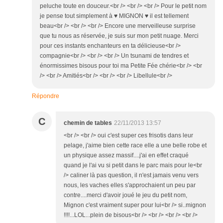
peluche toute en douceur.<br /> <br /> <br /> Pour le petit nom
je pense tout simplement à ♥ MIGNON ♥ il est tellement
beau<br /> <br /> <br /> Encore une merveilleuse surprise
que tu nous as réservée, je suis sur mon petit nuage. Merci
pour ces instants enchanteurs en ta délicieuse<br />
compagnie<br /> <br /> <br /> Un tsunami de tendres et
énormissimes bisous pour toi ma Petite Fée chérie<br /> <br
/> <br /> Amitiés<br /> <br /> <br /> Libellule<br />
Répondre
C
chemin de tables
22/11/2013 13:57
<br /> <br /> oui c'est super ces frisotis dans leur
pelage, j'aime bien cette race elle a une belle robe et
un physique assez massif....j'ai en effet craqué
quand je l'ai vu si petit dans le parc mais pour le<br
/> caliner là pas question, il n'est jamais venu vers
nous, les vaches elles s'approchaient un peu par
contre....merci d'avoir joué le jeu du petit nom,
Mignon c'est vraiment super pour lui<br /> si..mignon
!!!!...LOL...plein de bisous<br /> <br /> <br /> <br />