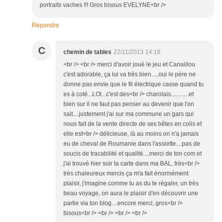
portraits vaches !!! Gros bisous EVELYNE<br />
Répondre
C
chemin de tables
22/11/2013 14:18
<br /> <br /> merci d'avoir joué le jeu et Canaillou
c'est adorable, ça lui va très bien.....oui le père ne
donne pas envie que le fil électrique casse quand tu
es à coté...LOl...c'est des<br /> charolais............et
bien sur il ne faut pas penser au devenir que l'on
sait....justement j'ai sur ma commune un gars qui
nous fait de la vente directe de ses bêtes en colis et
elle est<br /> délicieuse, là au moins on n'a jamais
eu de cheval de Roumanie dans l'assiette....pas de
soucis de tracabilité et qualité....merci de ton com et
j'ai trouvé hier soir ta carte dans ma BAL, très<br />
très chaleureux mercis ça m'a fait énormément
plaisir, j'imagine comme tu as du te régaler, un très
beau voyage, on aura le plaisir d'en découvrir une
partie via ton blog....encore merci, gros<br />
bisous<br /> <br /> <br /> <br />