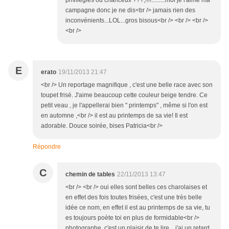
privilégiés ou chanceux ???,!!!!.........moi je l'aime ma
campagne donc je ne dis<br /> jamais rien des
inconvénients...LOL...gros bisous<br /> <br /> <br />
<br />
E
erato
19/11/2013 21:47
<br /> Un reportage magnifique , c'est une belle race avec son
toupet frisé. J'aime beaucoup cette couleur beige tendre. Ce
petit veau , je l'appellerai bien " printemps" , même si l'on est
en automne ,<br /> il est au printemps de sa vie! Il est
adorable. Douce soirée, bises Patricia<br />
Répondre
C
chemin de tables
22/11/2013 13:47
<br /> <br /> oui elles sont belles ces charolaises et
en effet des fois toutes frisées, c'est une très belle
idée ce nom, en effet il est au printemps de sa vie, tu
es toujours poète toi en plus de formidable<br />
photographe, c'est un plaisir de te lire....j'ai un retard