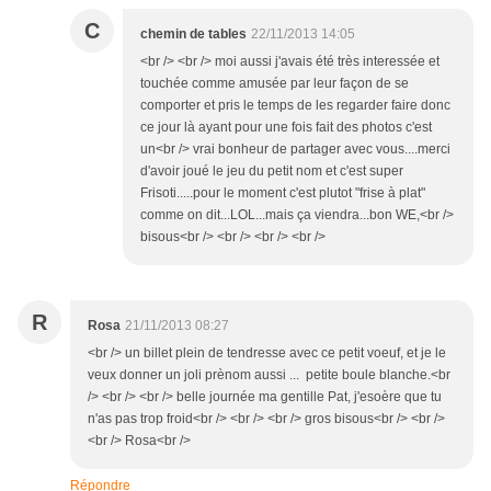
C
chemin de tables
22/11/2013 14:05
<br /> <br /> moi aussi j'avais été très interessée et
touchée comme amusée par leur façon de se
comporter et pris le temps de les regarder faire donc
ce jour là ayant pour une fois fait des photos c'est
un<br /> vrai bonheur de partager avec vous....merci
d'avoir joué le jeu du petit nom et c'est super
Frisoti.....pour le moment c'est plutot "frise à plat"
comme on dit...LOL...mais ça viendra...bon WE,<br />
bisous<br /> <br /> <br /> <br />
R
Rosa
21/11/2013 08:27
<br /> un billet plein de tendresse avec ce petit voeuf, et je le
veux donner un joli prènom aussi ... petite boule blanche.<br
/> <br /> <br /> belle journée ma gentille Pat, j'esoère que tu
n'as pas trop froid<br /> <br /> <br /> gros bisous<br /> <br />
<br /> Rosa<br />
Répondre