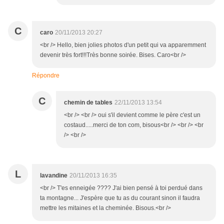
C
caro
20/11/2013 20:27
<br /> Hello, bien jolies photos d'un petit qui va apparemment
devenir très fort!!!Très bonne soirée. Bises. Caro<br />
Répondre
C
chemin de tables
22/11/2013 13:54
<br /> <br /> oui s'il devient comme le père c'est un
costaud.....merci de ton com, bisous<br /> <br /> <br
/> <br />
L
lavandine
20/11/2013 16:35
<br /> T'es enneigée ???? J'ai bien pensé à toi perdué dans
ta montagne... J'espère que tu as du courant sinon il faudra
mettre les mitaines et la cheminée. Bisous.<br />