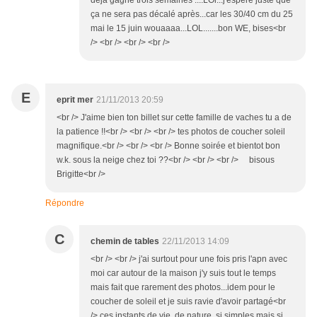
déjà gagné trois semaines ....LOl...j'espère juste que
ça ne sera pas décalé après...car les 30/40 cm du 25
mai le 15 juin wouaaaa...LOL.......bon WE, bises<br
/> <br /> <br /> <br />
E
eprit mer
21/11/2013 20:59
<br /> J'aime bien ton billet sur cette famille de vaches tu a de
la patience !!<br /> <br /> <br /> tes photos de coucher soleil
magnifique.<br /> <br /> <br /> Bonne soirée et bientot bon
w.k. sous la neige chez toi ??<br /> <br /> <br /> bisous
Brigitte<br />
Répondre
C
chemin de tables
22/11/2013 14:09
<br /> <br /> j'ai surtout pour une fois pris l'apn avec
moi car autour de la maison j'y suis tout le temps
mais fait que rarement des photos...idem pour le
coucher de soleil et je suis ravie d'avoir partagé<br
/> ces instants de vie, de nature, si simples mais si