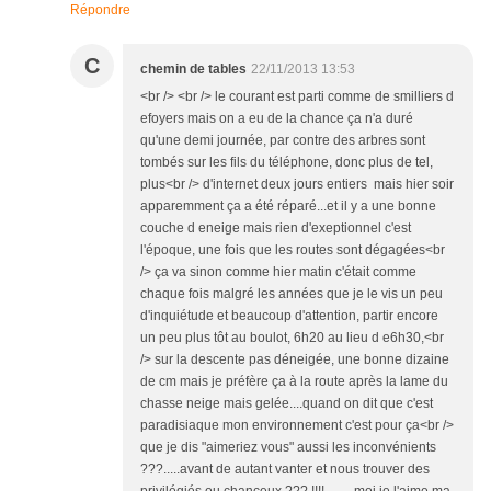
Répondre
C
chemin de tables
22/11/2013 13:53
<br /> <br /> le courant est parti comme de smilliers d
efoyers mais on a eu de la chance ça n'a duré
qu'une demi journée, par contre des arbres sont
tombés sur les fils du téléphone, donc plus de tel,
plus<br /> d'internet deux jours entiers mais hier soir
apparemment ça a été réparé...et il y a une bonne
couche d eneige mais rien d'exeptionnel c'est
l'époque, une fois que les routes sont dégagées<br
/> ça va sinon comme hier matin c'était comme
chaque fois malgré les années que je le vis un peu
d'inquiétude et beaucoup d'attention, partir encore
un peu plus tôt au boulot, 6h20 au lieu d e6h30,<br
/> sur la descente pas déneigée, une bonne dizaine
de cm mais je préfère ça à la route après la lame du
chasse neige mais gelée....quand on dit que c'est
paradisiaque mon environnement c'est pour ça<br />
que je dis "aimeriez vous" aussi les inconvénients
???.....avant de autant vanter et nous trouver des