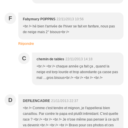
F
Fabymary POPPINS
22/11/2013 10:56
<br /> hé bien l'arrivée de l'hiver se fait en fanfare, nous pas
de neige mais 2° bisous<br />
Répondre
C
chemin de tables
22/11/2013 14:18
<br /> <br /> chaque année ça fait ça , quand la
neige est torp lourde et trop abondante ça casse pas
mal ....gros bisous<br /> <br /> <br /> <br />
D
DEFILENCADRE
21/11/2013 22:37
<br /> Comme c'est tendre et mignon, je l'appellerai bien
canaillou. Par contre le papa est plutôt intimidant. C'est quelle
race ? <br /> <br /> <br /> Je n'ose même pas penser à ce qu'il
va devenir.<br /> <br /> <br /> Bravo pour ces photos et ces