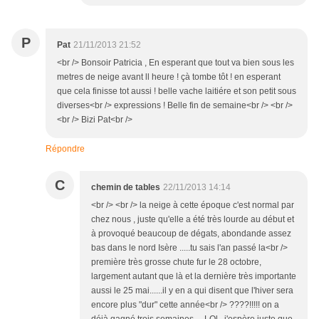
P
Pat
21/11/2013 21:52
<br /> Bonsoir Patricia , En esperant que tout va bien sous les
metres de neige avant ll heure ! çà tombe tôt ! en esperant
que cela finisse tot aussi ! belle vache laitiére et son petit sous
diverses<br /> expressions ! Belle fin de semaine<br /> <br />
<br /> Bizi Pat<br />
Répondre
C
chemin de tables
22/11/2013 14:14
<br /> <br /> la neige à cette époque c'est normal par
chez nous , juste qu'elle a été très lourde au début et
à provoqué beaucoup de dégats, abondande assez
bas dans le nord Isère .....tu sais l'an passé la<br />
première très grosse chute fur le 28 octobre,
largement autant que là et la dernière très importante
aussi le 25 mai......il y en a qui disent que l'hiver sera
encore plus "dur" cette année<br /> ????!!!!! on a