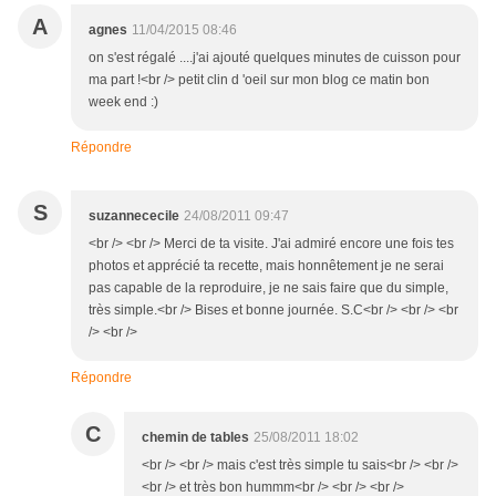
A
agnes
11/04/2015 08:46
on s'est régalé ....j'ai ajouté quelques minutes de cuisson pour
ma part !<br /> petit clin d 'oeil sur mon blog ce matin bon
week end :)
Répondre
S
suzannececile
24/08/2011 09:47
<br /> <br /> Merci de ta visite. J'ai admiré encore une fois tes
photos et apprécié ta recette, mais honnêtement je ne serai
pas capable de la reproduire, je ne sais faire que du simple,
très simple.<br /> Bises et bonne journée. S.C<br /> <br /> <br
/> <br />
Répondre
C
chemin de tables
25/08/2011 18:02
<br /> <br /> mais c'est très simple tu sais<br /> <br />
<br /> et très bon hummm<br /> <br /> <br />