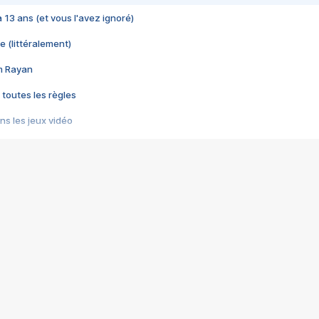
 a 13 ans (et vous l'avez ignoré)
e (littéralement)
im Rayan
 toutes les règles
s les jeux vidéo
us choquant de Rockstar ? - Le scandale BULLY
e plus moche de Steam
du RÊVE tourne au CAUCHEMAR
pendant 8 heures
it… à tort
umiliés par un jeu vidéo
ire - Final Fantasy 8