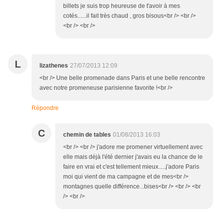
billets je suis trop heureuse de t'avoir à mes
cotés......il fait très chaud , gros bisous<br /> <br />
<br /> <br />
L
lizathenes
27/07/2013 12:09
<br /> Une belle promenade dans Paris et une belle rencontre
avec notre promeneuse parisienne favorite !<br />
Répondre
C
chemin de tables
01/08/2013 16:03
<br /> <br /> j'adore me promener virtuellement avec
elle mais déjà l'été dernier j'avais eu la chance de le
faire en vrai et c'est tellement mieux.....j'adore Paris
moi qui vient de ma campagne et de mes<br />
montagnes quelle différence...bises<br /> <br /> <br
/> <br />