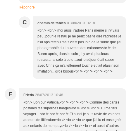
Répondre
C
chemin de tables
01/08/2013 16:18
<br /> <br /> moi aussi j'adore Paris même si j'y vais
peu, pour le restau je ne peux pas te dire l'adresse je
n'ai aps retenu mais c'est pas loin de la sortie que j'ai
photographié du Louvre et des colonnes<br /> de
Buren après, dans le coin , il y avait plusieurs
restaurants cote à cote....oui le séjour était super
avec Chris ça m'a tellement touché et fait plaisir son
invitation....gros bisous<br /> <br /> <br /> <br />
F
Frieda
28/07/2013 10:48
<br /> Bonjour Patricia,<br /> <br /> <br /> Comme des cartes
postales tes superbes images<br /> <br /> <br /> Tu me fais
voyager ...<br /> <br /> <br /> Et aussi je suis ravie de voir ces
auteurs de littérature<br /> <br /> <br /> que j'ai lu et enseigné
aux enfants de mon pays<br /> <br /> <br /> et aussi d'autres