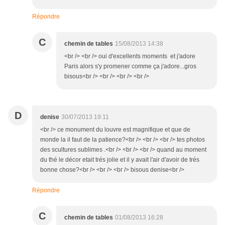
Répondre
C
chemin de tables
15/08/2013 14:38
<br /> <br /> oui d'excellents moments et j'adore
Paris alors s'y promener comme ça j'adore...gros
bisous<br /> <br /> <br /> <br />
D
denise
30/07/2013 19:11
<br /> ce monument du louvre est magnifique et que de
monde la il faut de la patience?<br /> <br /> <br /> tes photos
des scultures sublimes .<br /> <br /> <br /> quand au moment
du thé le décor etait trés jolie et il y avait l'air d'avoir de trés
bonne chose?<br /> <br /> <br /> bisous denise<br />
Répondre
C
chemin de tables
01/08/2013 16:28