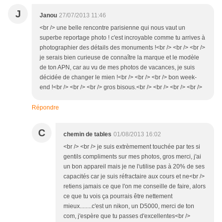
J
Janou
27/07/2013 11:46
<br /> une belle rencontre parisienne qui nous vaut un
superbe reportage photo ! c'est incroyable comme tu arrives à
photographier des détails des monuments !<br /> <br /> <br />
je serais bien curieuse de connaître la marque et le modèle
de ton APN, car au vu de mes photos de vacances, je suis
décidée de changer le mien !<br /> <br /> <br /> bon week-
end !<br /> <br /> <br /> gros bisous.<br /> <br /> <br /> <br />
Répondre
C
chemin de tables
01/08/2013 16:02
<br /> <br /> je suis extrèmement touchée par tes si
gentils compliments sur mes photos, gros merci, j'ai
un bon appareil mais je ne l'utilise pas à 20% de ses
capacités car je suis réfractaire aux cours et ne<br />
retiens jamais ce que l'on me conseille de faire, alors
ce que tu vois ça pourrais être nettement
mieux........c'est un nikon, un D5000, merci de ton
com, j'espère que tu passes d'excellentes<br />