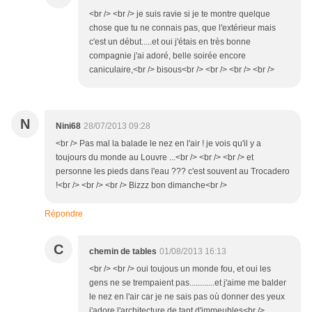
<br /> <br /> je suis ravie si je te montre quelque
chose que tu ne connais pas, que l'extérieur mais
c'est un début.....et oui j'étais en très bonne
compagnie j'ai adoré, belle soirée encore
caniculaire,<br /> bisous<br /> <br /> <br /> <br />
N
Nini68
28/07/2013 09:28
<br /> Pas mal la balade le nez en l'air ! je vois qu'il y a
toujours du monde au Louvre ...<br /> <br /> <br /> et
personne les pieds dans l'eau ??? c'est souvent au Trocadero
!<br /> <br /> <br /> Bizzz bon dimanche<br />
Répondre
C
chemin de tables
01/08/2013 16:13
<br /> <br /> oui toujous un monde fou, et oui les
gens ne se trempaient pas............et j'aime me balder
le nez en l'air car je ne sais pas où donner des yeux
j'adore l'architecture de tant d'immeubles<br />