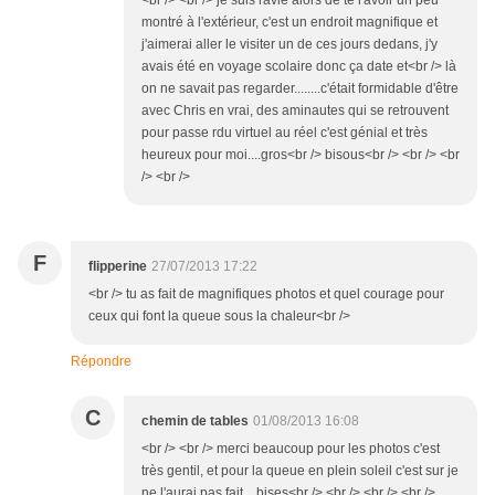
<br /> <br /> je suis ravie alors de te l'avoir un peu
montré à l'extérieur, c'est un endroit magnifique et
j'aimerai aller le visiter un de ces jours dedans, j'y
avais été en voyage scolaire donc ça date et<br /> là
on ne savait pas regarder........c'était formidable d'être
avec Chris en vrai, des aminautes qui se retrouvent
pour passe rdu virtuel au réel c'est génial et très
heureux pour moi....gros<br /> bisous<br /> <br /> <br
/> <br />
F
flipperine
27/07/2013 17:22
<br /> tu as fait de magnifiques photos et quel courage pour
ceux qui font la queue sous la chaleur<br />
Répondre
C
chemin de tables
01/08/2013 16:08
<br /> <br /> merci beaucoup pour les photos c'est
très gentil, et pour la queue en plein soleil c'est sur je
ne l'aurai pas fait....bises<br /> <br /> <br /> <br />