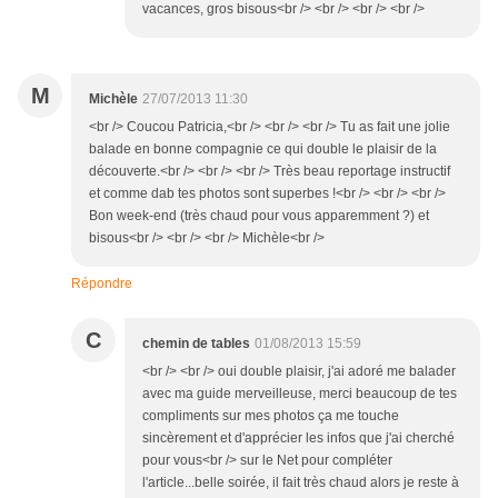
vacances, gros bisous<br /> <br /> <br /> <br />
M
Michèle
27/07/2013 11:30
<br /> Coucou Patricia,<br /> <br /> <br /> Tu as fait une jolie
balade en bonne compagnie ce qui double le plaisir de la
découverte.<br /> <br /> <br /> Très beau reportage instructif
et comme dab tes photos sont superbes !<br /> <br /> <br />
Bon week-end (très chaud pour vous apparemment ?) et
bisous<br /> <br /> <br /> Michèle<br />
Répondre
C
chemin de tables
01/08/2013 15:59
<br /> <br /> oui double plaisir, j'ai adoré me balader
avec ma guide merveilleuse, merci beaucoup de tes
compliments sur mes photos ça me touche
sincèrement et d'apprécier les infos que j'ai cherché
pour vous<br /> sur le Net pour compléter
l'article...belle soirée, il fait très chaud alors je reste à