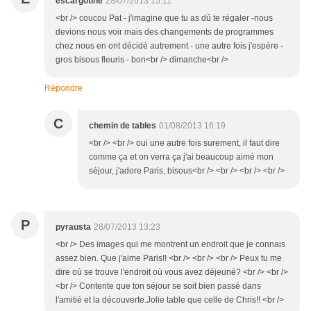
escargotine
28/07/2013 15:11
<br /> coucou Pat - j'imagine que tu as dû te régaler -nous
devions nous voir mais des changements de programmes
chez nous en ont décidé autrement - une autre fois j'espère -
gros bisous fleuris - bon<br /> dimanche<br />
Répondre
C
chemin de tables
01/08/2013 16:19
<br /> <br /> oui une autre fois surement, il faut dire
comme ça et on verra ça j'ai beaucoup aimé mon
séjour, j'adore Paris, bisous<br /> <br /> <br /> <br />
P
pyrausta
28/07/2013 13:23
<br /> Des images qui me montrent un endroit que je connais
assez bien. Que j'aime Paris!! <br /> <br /> <br /> Peux tu me
dire où se trouve l'endroit où vous avez déjeuné? <br /> <br />
<br /> Contente que ton séjour se soit bien passé dans
l'amitié et la découverte.Jolie table que celle de Chris!! <br />