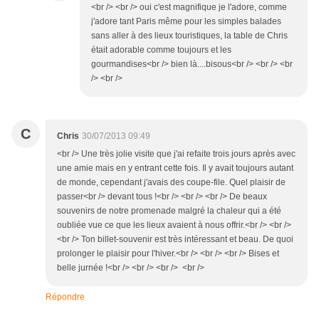
<br /> <br /> oui c'est magnifique je l'adore, comme
j'adore tant Paris même pour les simples balades
sans aller à des lieux touristiques, la table de Chris
était adorable comme toujours et les
gourmandises<br /> bien là....bisous<br /> <br /> <br
/> <br />
C
Chris
30/07/2013 09:49
<br /> Une très jolie visite que j'ai refaite trois jours après avec
une amie mais en y entrant cette fois. Il y avait toujours autant
de monde, cependant j'avais des coupe-file. Quel plaisir de
passer<br /> devant tous !<br /> <br /> <br /> De beaux
souvenirs de notre promenade malgré la chaleur qui a été
oubliée vue ce que les lieux avaient à nous offrir.<br /> <br />
<br /> Ton billet-souvenir est très intéressant et beau. De quoi
prolonger le plaisir pour l'hiver.<br /> <br /> <br /> Bises et
belle jurnée !<br /> <br /> <br /> <br />
Répondre