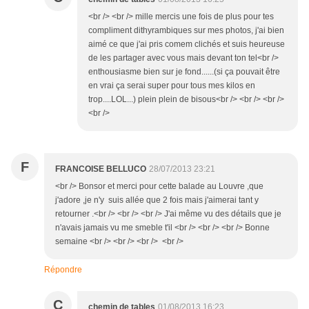
<br /> <br /> mille mercis une fois de plus pour tes
compliment dithyrambiques sur mes photos, j'ai bien
aimé ce que j'ai pris comem clichés et suis heureuse
de les partager avec vous mais devant ton tel<br />
enthousiasme bien sur je fond......(si ça pouvait être
en vrai ça serai super pour tous mes kilos en
trop....LOL...) plein plein de bisous<br /> <br /> <br />
<br />
F
FRANCOISE BELLUCO
28/07/2013 23:21
<br /> Bonsor et merci pour cette balade au Louvre ,que
j'adore ,je n'y suis allée que 2 fois mais j'aimerai tant y
retourner .<br /> <br /> <br /> J'ai même vu des détails que je
n'avais jamais vu me smeble t'il <br /> <br /> <br /> Bonne
semaine <br /> <br /> <br /> <br />
Répondre
C
chemin de tables
01/08/2013 16:23