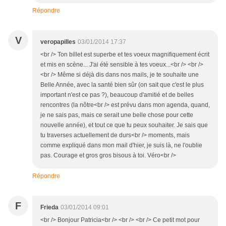
Répondre
V
veropapilles
03/01/2014 17:37
<br /> Ton billet est superbe et tes voeux magnifiquement écrit
et mis en scène... J'ai été sensible à tes voeux...<br /> <br />
<br /> Même si déjà dis dans nos mails, je te souhaite une
Belle Année, avec la santé bien sûr (on sait que c'est le plus
important n'est ce pas ?), beaucoup d'amitié et de belles
rencontres (la nôtre<br /> est prévu dans mon agenda, quand,
je ne sais pas, mais ce serait une belle chose pour cette
nouvelle année), et tout ce que tu peux souhaiter. Je sais que
tu traverses actuellement de durs<br /> moments, mais
comme expliqué dans mon mail d'hier, je suis là, ne l'oublie
pas. Courage et gros gros bisous à toi. Véro<br />
Répondre
F
Frieda
03/01/2014 09:01
<br /> Bonjour Patricia<br /> <br /> <br /> Ce petit mot pour