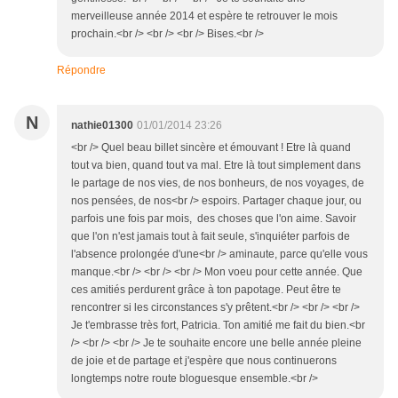
merveilleuse année 2014 et espère te retrouver le mois
prochain.<br /> <br /> <br /> Bises.<br />
Répondre
N
nathie01300
01/01/2014 23:26
<br /> Quel beau billet sincère et émouvant ! Etre là quand
tout va bien, quand tout va mal. Etre là tout simplement dans
le partage de nos vies, de nos bonheurs, de nos voyages, de
nos pensées, de nos<br /> espoirs. Partager chaque jour, ou
parfois une fois par mois, des choses que l'on aime. Savoir
que l'on n'est jamais tout à fait seule, s'inquiéter parfois de
l'absence prolongée d'une<br /> aminaute, parce qu'elle vous
manque.<br /> <br /> <br /> Mon voeu pour cette année. Que
ces amitiés perdurent grâce à ton papotage. Peut être te
rencontrer si les circonstances s'y prêtent.<br /> <br /> <br />
Je t'embrasse très fort, Patricia. Ton amitié me fait du bien.<br
/> <br /> <br /> Je te souhaite encore une belle année pleine
de joie et de partage et j'espère que nous continuerons
longtemps notre route bloguesque ensemble.<br />