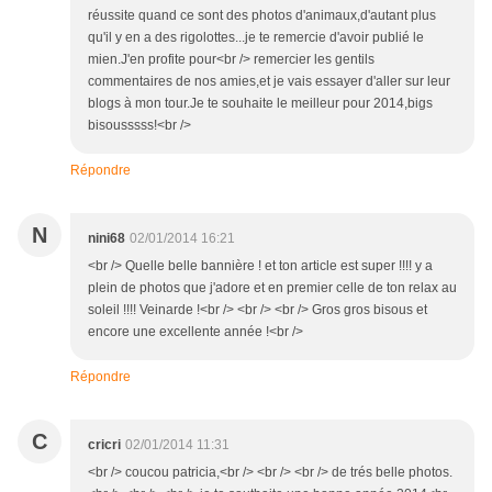
réussite quand ce sont des photos d'animaux,d'autant plus
qu'il y en a des rigolottes...je te remercie d'avoir publié le
mien.J'en profite pour<br /> remercier les gentils
commentaires de nos amies,et je vais essayer d'aller sur leur
blogs à mon tour.Je te souhaite le meilleur pour 2014,bigs
bisousssss!<br />
Répondre
N
nini68
02/01/2014 16:21
<br /> Quelle belle bannière ! et ton article est super !!!! y a
plein de photos que j'adore et en premier celle de ton relax au
soleil !!!! Veinarde !<br /> <br /> <br /> Gros gros bisous et
encore une excellente année !<br />
Répondre
C
cricri
02/01/2014 11:31
<br /> coucou patricia,<br /> <br /> <br /> de trés belle photos.