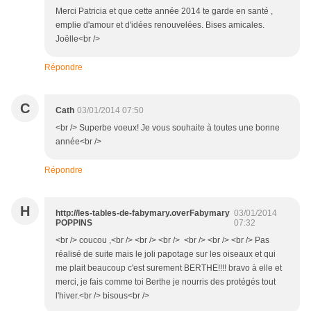
Merci Patricia et que cette année 2014 te garde en santé ,
emplie d'amour et d'idées renouvelées. Bises amicales.
Joëlle<br />
Répondre
C
Cath
03/01/2014 07:50
<br /> Superbe voeux! Je vous souhaite à toutes une bonne
année<br />
Répondre
H
http://les-tables-de-fabymary.overFabymary
03/01/2014
POPPINS
07:32
<br /> coucou ,<br /> <br /> <br /> <br /> <br /> <br /> Pas
réalisé de suite mais le joli papotage sur les oiseaux et qui
me plait beaucoup c'est surement BERTHE!!!! bravo à elle et
merci, je fais comme toi Berthe je nourris des protégés tout
l'hiver.<br /> bisous<br />