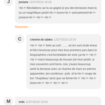
J
josiane
11/07/2010 18:26
<br /> félicitations car tu as gagné je jeu des terrasses mais tu
as un magnifique jardin<br /> bravo<br /> amicalement<br />
josiane<br /> <br /> <br />
Répondre
C
chemin de tables
12/07/2010 23:54
<br /> <br /> tirée au sort .........et j'en suis toute émue
et très heureuse pour mes tous premiers pas dans la
blogosphère c'est formidable de vivre ça<br /> <br />
<br /> merci beaucoup de trouver joli mon jardin, si
mes souvenirs sont bons, moi, j'avais beaucoup
aimé ta terrasse avec ce charme de murs en pierres
apparentes, tes nombreux pots et le<br /> rouge de
ton "chapiteau' ainsi que sa forme<br /> <br /> <br />
bises<br /> <br /> <br /> <br />
M
mifa
11/07/2010 16:04