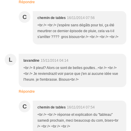
Répondre
C
chemin de tables
16/11/2014 07:56
<br /> <br /> j'espère sans dégâts pour toi, ça été
meurtirer ce dernier épisode de pluie, cela va-t-il
s'arrêter ???? gros bisous<br /> <br /> <br /> <br />
L
lavandine
15/11/2014 04:14
<br /> Il pleut? Alors ce sont de belles gouttes...<br /> <br />
<br /> Je reviendrazit voir parce que j'en ai aucune idée vue
l'heure. je t'embrasse. Bisous<br />
Répondre
C
chemin de tables
16/11/2014 07:54
<br /> <br /> réponse et explication du "tableau"
samedi prochain, meci beaucoup du com, bises<br
/> <br /> <br /> <br />