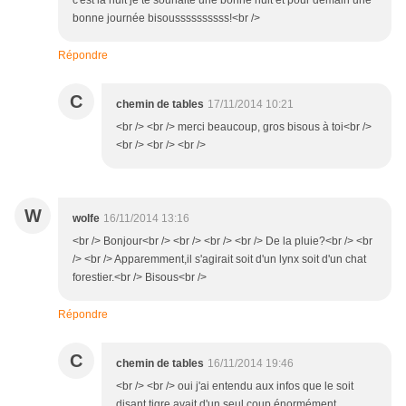
c'est la nuit je te souhaite une bonne nuit et pour demain une
bonne journée bisoussssssssss!<br />
Répondre
C
chemin de tables
17/11/2014 10:21
<br /> <br /> merci beaucoup, gros bisous à toi<br />
<br /> <br /> <br />
W
wolfe
16/11/2014 13:16
<br /> Bonjour<br /> <br /> <br /> <br /> De la pluie?<br /> <br
/> <br /> Apparemment,il s'agirait soit d'un lynx soit d'un chat
forestier.<br /> Bisous<br />
Répondre
C
chemin de tables
16/11/2014 19:46
<br /> <br /> oui j'ai entendu aux infos que le soit
disant tigre avait d'un seul coup énormément