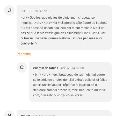
J
JC
15/11/2014 09:38
<br /> Gouttes, goutelettes de pluie, mon chapeau se
mouille.....<br /> <br /> <br /> J'adore le côté épuré de ta photo
qui fait penser à un tableau zen.<br /> <br /> <br /> N'est-ce
pas ce que la vie t'enseigne en ce moment ?<br /> <br /> <br
/> Passe une belle journée Patricia. Douces pensées à toi.
Joëlle<br />
Répondre
C
chemin de tables
16/11/2014 07:58
<br /> <br /> merci beaucoup de tes mots, j'ai adoré
cette série de photos dont j'ai extrais celle ci, et faites
ainsi sans le vouloir...réponse et explication du
"tableau" samedi prochain, meci beaucoup du<br />
com, bises<br /> <br /> <br /> <br />
N