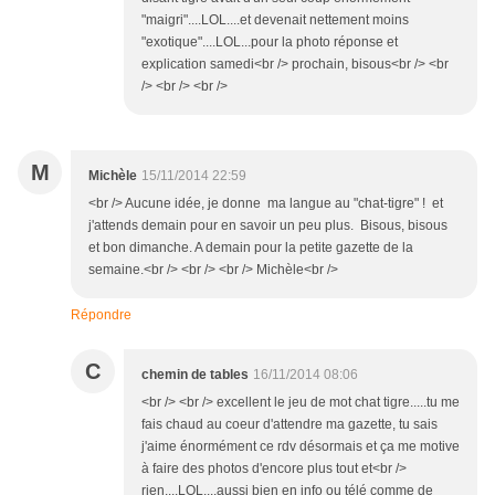
"maigri"....LOL....et devenait nettement moins
"exotique"....LOL...pour la photo réponse et
explication samedi<br /> prochain, bisous<br /> <br
/> <br /> <br />
M
Michèle
15/11/2014 22:59
<br /> Aucune idée, je donne ma langue au "chat-tigre" ! et
j'attends demain pour en savoir un peu plus. Bisous, bisous
et bon dimanche. A demain pour la petite gazette de la
semaine.<br /> <br /> <br /> Michèle<br />
Répondre
C
chemin de tables
16/11/2014 08:06
<br /> <br /> excellent le jeu de mot chat tigre.....tu me
fais chaud au coeur d'attendre ma gazette, tu sais
j'aime énormément ce rdv désormais et ça me motive
à faire des photos d'encore plus tout et<br />
rien....LOL....aussi bien en info ou télé comme de