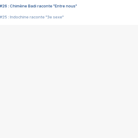
#26 : Chimène Badi raconte "Entre nous"
#25 : Indochine raconte "3e sexe"
#24 : Zaho raconte "C'est chelou"
#23 : Patrick Bruel raconte "Au café des délices"
#22 : Kyo raconte "Le chemin"
#21 : Nolwenn Leroy raconte "Cassé"
#20 : Patrick Hernandez raconte "Born to be alive"
#19 : Lorie raconte "Près de moi"
#18 : Michael Jones raconte "A nos actes manqués" (avec Jean-Jacque
#17 : Khaled raconte "Aïcha"
#16 : Corneille raconte "Parce qu'on vient de loin"
#15 : Indochine raconte "L'aventurier"