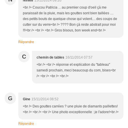
Nini68
15/11/2014 09:20
<br /> Coucou Patricia ... au premier coup d'oeil çà me
paraissait de la pluie, mais les gouttes sont bien taillées ....
des petits bouts de quelque chose qui volent.... des coups de
cutter sur du verre<br /> ???? Bon çà reste abstrait pour moi
!!!<br /> <br /> <br /> Gros bisous, bon week end<br />
Répondre
C
chemin de tables
16/11/2014 07:57
<br /> <br /> réponse et explication du "tableau"
samedi prochain, meci beaucoup du com, bises<br
/> <br /> <br /> <br />
G
Gine
15/11/2014 08:52
<br /> Des gouttes carrées ? une pluie de diamants paillettes!
<br /> <br /> <br /> Une photo exceptionnelle : je l'adore!<br />
Répondre