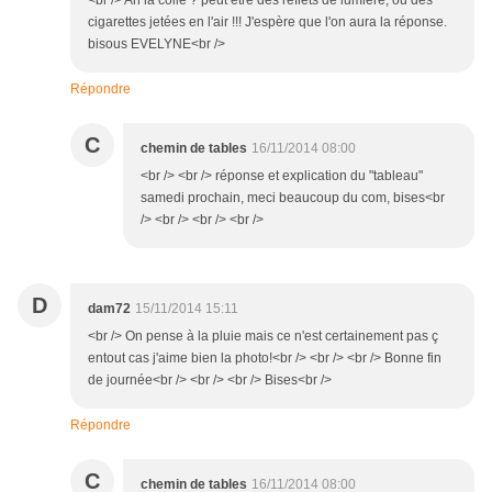
<br /> Ah la colle ? peut être des reflets de lumière, ou des
cigarettes jetées en l'air !!! J'espère que l'on aura la réponse.
bisous EVELYNE<br />
Répondre
C
chemin de tables
16/11/2014 08:00
<br /> <br /> réponse et explication du "tableau"
samedi prochain, meci beaucoup du com, bises<br
/> <br /> <br /> <br />
D
dam72
15/11/2014 15:11
<br /> On pense à la pluie mais ce n'est certainement pas ç
entout cas j'aime bien la photo!<br /> <br /> <br /> Bonne fin
de journée<br /> <br /> <br /> Bises<br />
Répondre
C
chemin de tables
16/11/2014 08:00