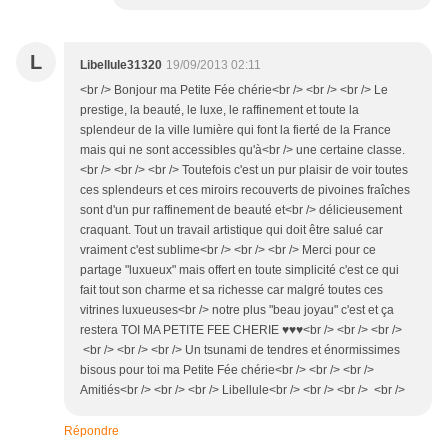
L
Libellule31320
19/09/2013 02:11
<br /> Bonjour ma Petite Fée chérie<br /> <br /> <br /> Le
prestige, la beauté, le luxe, le raffinement et toute la
splendeur de la ville lumière qui font la fierté de la France
mais qui ne sont accessibles qu'à<br /> une certaine classe.
<br /> <br /> <br /> Toutefois c'est un pur plaisir de voir toutes
ces splendeurs et ces miroirs recouverts de pivoines fraîches
sont d'un pur raffinement de beauté et<br /> délicieusement
craquant. Tout un travail artistique qui doit être salué car
vraiment c'est sublime<br /> <br /> <br /> Merci pour ce
partage "luxueux" mais offert en toute simplicité c'est ce qui
fait tout son charme et sa richesse car malgré toutes ces
vitrines luxueuses<br /> notre plus "beau joyau" c'est et ça
restera TOI MA PETITE FEE CHERIE ♥♥♥<br /> <br /> <br />
<br /> <br /> <br /> Un tsunami de tendres et énormissimes
bisous pour toi ma Petite Fée chérie<br /> <br /> <br />
Amitiés<br /> <br /> <br /> Libellule<br /> <br /> <br /> <br />
Répondre