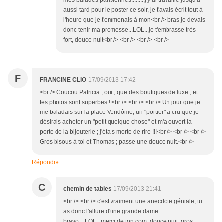
mes balades parisiennes.........j'y ai travaillé jusqu'à
aussi tard pour le poster ce soir, je t'avais écrit tout à
l'heure que je t'emmenais à mon<br /> bras je devais
donc tenir ma promesse...LOL...je t'embrasse très
fort, douce nuit<br /> <br /> <br /> <br />
F
FRANCINE CLIO
17/09/2013 17:42
<br /> Coucou Patricia ; oui , que des boutiques de luxe ; et
tes photos sont superbes !!<br /> <br /> <br /> Un jour que je
me baladais sur la place Vendôme, un "portier" a cru que je
désirais acheter un "petit quelque chose" et m'a ouvert la
porte de la bijouterie ; j'étais morte de rire !!!<br /> <br /> <br />
Gros bisous à toi et Thomas ; passe une douce nuit.<br />
Répondre
C
chemin de tables
17/09/2013 21:41
<br /> <br /> c'est vraiment une anecdote géniale, tu
as donc l'allure d'une grande dame
bravo....LOL...merci de ton com, douce nuit, gros