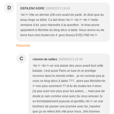
D
DEFILENCADRE
16/09/2013 19:43
<br /> Vite un dernier p'tit com avant de partir. Je dirai que du
beau linge ce billet. Ca fait rêver.<br /> <br /> <br /> belle
semaine à toi. pour répondre à ta question : le bras prune
appartient à Michèle du blog déco à table. Nous avons eu de
bons fous rires toutes les 4. gros bisous EVELYNE<br />
Répondre
C
chemin de tables
16/09/2013 20:46
<br /> <br /> un vrai plaisir des yeux avant tout cette
balade, c'est aussi Paris ce luxe et ce prestige
reconnu dans le monde entier....je ne connais pas je
crois ce blog déco à table ???...alors pas Michèle<br
/> non plus surement ?? et tu dis toutes les 4 donc
j'ai pas suivi non plus pour les autres..... mais pas de
doute je sais comme vous avez du vous amuser, tu
es formidablement joyeuse et gentille,<br /> un vrai
bonheur de passer une journée avec toi, j'epsère
que ça se refera très vite pour nous...très bonnes