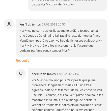
bisous<br /> <br /> <br /> <br />
A
Au fil du temps
17/09/2013 15:57
<br /> ce ne sont pas les lieux que je préfère (et pourtant à
une époque très lointaine j'ai travaillé juste derrière la Place
Vendôme) - peut être avoir vu trop de richesses étalées<br />
<br /> <br /> je préfère les macarons - et je t'assure que
certains parfums sont à tomber !<br />
Répondre
C
chemin de tables
17/09/2013 21:40
<br /> <br /> moi non plus c'est pas là que je me
promènerai longuement mais ce fut une très
agréable balade et tellement de belles chose sà voir
une fois.....comme je dis souvent j'aime beaucoup les
macarons<br /> mais j'en ai mangé de délicieux
venant de "modestes" patissiers de province et ceux
célèbres comme Ladurée ne nous avaient pas