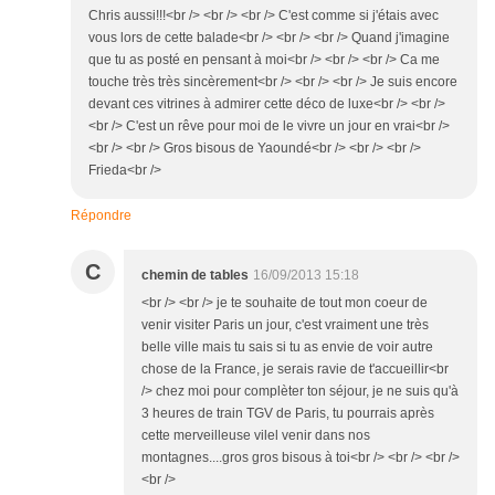
Chris aussi!!!<br /> <br /> <br /> C'est comme si j'étais avec
vous lors de cette balade<br /> <br /> <br /> Quand j'imagine
que tu as posté en pensant à moi<br /> <br /> <br /> Ca me
touche très très sincèrement<br /> <br /> <br /> Je suis encore
devant ces vitrines à admirer cette déco de luxe<br /> <br />
<br /> C'est un rêve pour moi de le vivre un jour en vrai<br />
<br /> <br /> Gros bisous de Yaoundé<br /> <br /> <br />
Frieda<br />
Répondre
C
chemin de tables
16/09/2013 15:18
<br /> <br /> je te souhaite de tout mon coeur de
venir visiter Paris un jour, c'est vraiment une très
belle ville mais tu sais si tu as envie de voir autre
chose de la France, je serais ravie de t'accueillir<br
/> chez moi pour complèter ton séjour, je ne suis qu'à
3 heures de train TGV de Paris, tu pourrais après
cette merveilleuse vilel venir dans nos
montagnes....gros gros bisous à toi<br /> <br /> <br />
<br />