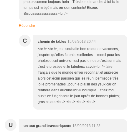
photos comme toujours hein....Très bon dimanche à toi ici le
temps est mitigé mais on s'en contente! Bisous
Bisoussssssssssssss!<br />
Répondre
C
chemin de tables
15/09/2013 20:44
<br /> <br /> je te souhaite bon retour de vacances,
j'espère qu'elles furent excellentes.....merci pour les
photos et cet univers n'est pas le notre c'est sur mais
c'est le prestige et le fabuleux savoir<br /> faire
français que le monde entier reconnait et apprécie
alors cet écrin parisien qui les réuni permet de très
jolie promenades , pour le plaisir des yeux car on
rentrera dans aucune<br /> boutique....chez moi
ausis ce fut gris tout le jour après de bonnes pluies;
gros bisous<br /> <br /> <br /> <br />
U
un tout grand bravocriquette
15/09/2013 11:23