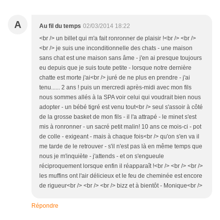
A
Au fil du temps
02/03/2014 18:22
<br /> un billet qui m'a fait ronronner de plaisir !<br /> <br />
<br /> je suis une inconditionnelle des chats - une maison
sans chat est une maison sans âme - j'en ai presque toujours
eu depuis que je suis toute petite - lorsque notre dernière
chatte est morte j'ai<br /> juré de ne plus en prendre - j'ai
tenu...... 2 ans ! puis un mercredi après-midi avec mon fils
nous sommes allés à la SPA voir celui qui voudrait bien nous
adopter - un bébé tigré est venu tout<br /> seul s'assoir à côté
de la grosse basket de mon fils - il l'a attrapé - le minet s'est
mis à ronronner - un sacré petit malin! 10 ans ce mois-ci - pot
de colle - exigeant - mais à chaque fois<br /> qu'on s'en va il
me tarde de le retrouver - s'il n'est pas là en même temps que
nous je m'inquiète - j'attends - et on s'engueule
réciproquement lorsque enfin il réapparaît !<br /> <br /> <br />
les muffins ont l'air délicieux et le feu de cheminée est encore
de rigueur<br /> <br /> <br /> bizz et à bientôt - Monique<br />
Répondre