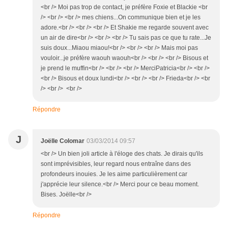
<br /> Moi pas trop de contact, je préfère Foxie et Blackie <br
/> <br /> <br /> mes chiens...On communique bien et je les
adore.<br /> <br /> <br /> Et Shakie me regarde souvent avec
un air de dire<br /> <br /> <br /> Tu sais pas ce que tu rate...Je
suis doux...Miaou miaou!<br /> <br /> <br /> Mais moi pas
vouloir...je préfère waouh waouh<br /> <br /> <br /> Bisous et
je prend le muffin<br /> <br /> <br /> MerciPatricia<br /> <br />
<br /> Bisous et doux lundi<br /> <br /> <br /> Frieda<br /> <br
/> <br /> <br />
Répondre
J
Joëlle Colomar
03/03/2014 09:57
<br /> Un bien joli article à l'éloge des chats. Je dirais qu'ils
sont imprévisibles, leur regard nous entraîne dans des
profondeurs inouies. Je les aime particulièrement car
j'apprécie leur silence.<br /> Merci pour ce beau moment.
Bises. Joëlle<br />
Répondre