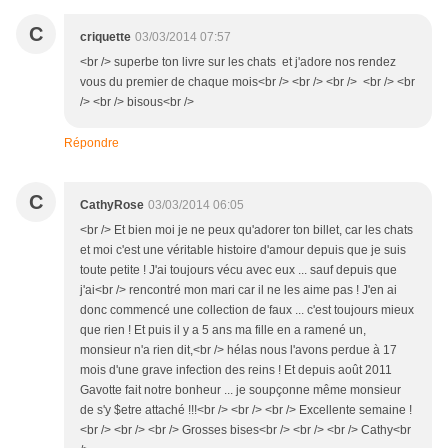
C
criquette
03/03/2014 07:57
<br /> superbe ton livre sur les chats et j'adore nos rendez
vous du premier de chaque mois<br /> <br /> <br /> <br /> <br
/> <br /> bisous<br />
Répondre
C
CathyRose
03/03/2014 06:05
<br /> Et bien moi je ne peux qu'adorer ton billet, car les chats
et moi c'est une véritable histoire d'amour depuis que je suis
toute petite ! J'ai toujours vécu avec eux ... sauf depuis que
j'ai<br /> rencontré mon mari car il ne les aime pas ! J'en ai
donc commencé une collection de faux ... c'est toujours mieux
que rien ! Et puis il y a 5 ans ma fille en a ramené un,
monsieur n'a rien dit,<br /> hélas nous l'avons perdue à 17
mois d'une grave infection des reins ! Et depuis août 2011
Gavotte fait notre bonheur ... je soupçonne même monsieur
de s'y $etre attaché !!!<br /> <br /> <br /> Excellente semaine !
<br /> <br /> <br /> Grosses bises<br /> <br /> <br /> Cathy<br