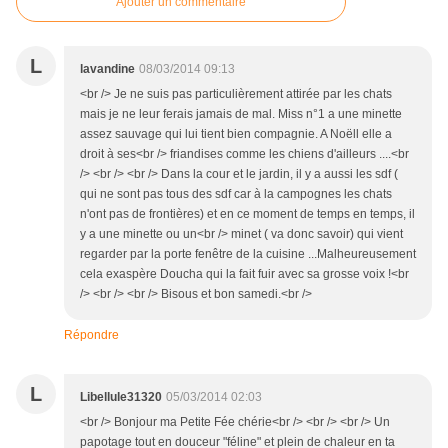
Ajouter un commentaire
L
lavandine
08/03/2014 09:13
<br /> Je ne suis pas particulièrement attirée par les chats
mais je ne leur ferais jamais de mal. Miss n°1 a une minette
assez sauvage qui lui tient bien compagnie. A Noëll elle a
droit à ses<br /> friandises comme les chiens d'ailleurs ....<br
/> <br /> <br /> Dans la cour et le jardin, il y a aussi les sdf (
qui ne sont pas tous des sdf car à la campognes les chats
n'ont pas de frontières) et en ce moment de temps en temps, il
y a une minette ou un<br /> minet ( va donc savoir) qui vient
regarder par la porte fenêtre de la cuisine ...Malheureusement
cela exaspère Doucha qui la fait fuir avec sa grosse voix !<br
/> <br /> <br /> Bisous et bon samedi.<br />
Répondre
L
Libellule31320
05/03/2014 02:03
<br /> Bonjour ma Petite Fée chérie<br /> <br /> <br /> Un
papotage tout en douceur "féline" et plein de chaleur en ta