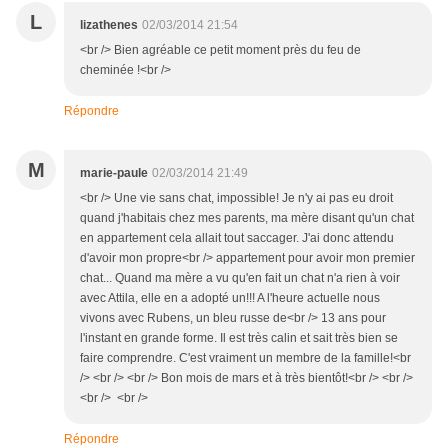
L
lizathenes
02/03/2014 21:54
<br /> Bien agréable ce petit moment près du feu de
cheminée !<br />
Répondre
M
marie-paule
02/03/2014 21:49
<br /> Une vie sans chat, impossible! Je n'y ai pas eu droit
quand j'habitais chez mes parents, ma mère disant qu'un chat
en appartement cela allait tout saccager. J'ai donc attendu
d'avoir mon propre<br /> appartement pour avoir mon premier
chat... Quand ma mère a vu qu'en fait un chat n'a rien à voir
avec Attila, elle en a adopté un!!! A l'heure actuelle nous
vivons avec Rubens, un bleu russe de<br /> 13 ans pour
l'instant en grande forme. Il est très calin et sait très bien se
faire comprendre. C'est vraiment un membre de la famille!<br
/> <br /> <br /> Bon mois de mars et à très bientôt!<br /> <br />
<br /> <br />
Répondre