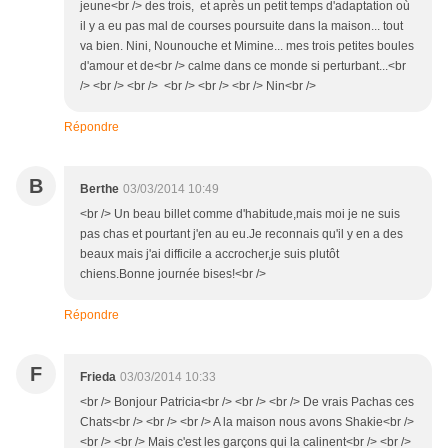
jeune<br /> des trois, et après un petit temps d'adaptation où
il y a eu pas mal de courses poursuite dans la maison... tout
va bien. Nini, Nounouche et Mimine... mes trois petites boules
d'amour et de<br /> calme dans ce monde si perturbant...<br
/> <br /> <br /> <br /> <br /> <br /> Nin<br />
Répondre
B
Berthe
03/03/2014 10:49
<br /> Un beau billet comme d'habitude,mais moi je ne suis
pas chas et pourtant j'en au eu.Je reconnais qu'il y en a des
beaux mais j'ai difficile a accrocher,je suis plutôt
chiens.Bonne journée bises!<br />
Répondre
F
Frieda
03/03/2014 10:33
<br /> Bonjour Patricia<br /> <br /> <br /> De vrais Pachas ces
Chats<br /> <br /> <br /> A la maison nous avons Shakie<br />
<br /> <br /> Mais c'est les garçons qui la calinent<br /> <br />