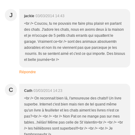
J
jackie
03/03/2014 14:43
<br /> Coucou, tu ne pouvais me faire plsu plaisir en parlant
des chats. J'adore les chats, nous en avons deux à la maison
et je m'occupe de 5 petits chats errants qui squattent le
garage. Vraiment ce<br /> sont des animaux absoluemtn
adorables et non ils ne viennent pas que parceque je les
nourris. Ils se sentent aimé et c'est ce qui importe. Des bisous
et belle journée<br />
Répondre
C
Cath
03/03/2014 14:23
<br /> On reconnait bien là, l'amoureuse des chats!! Un livre
superbe. Internet c'est bien mais rien de tel quand même
qu'un livre à feuilleter et les chats aiment les livres n'est ce
pas?<br /> <br /> <br /> Non Pat on ne mange pas sur mes
tables...hélàs! Même pas celle de St Valentin<br /> <br /> <br
/> les héllébores sont superbes!!!<br /> <br /> <br /> Je
t'embrasse<br />