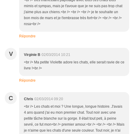
<br /> très intéressant papotage avec tous ces chats tous
mimis et sympas, mais je t'avoue que je ne suis pas trop chat
j'aime plus aux chiens.<br /> <br /> <br /> je te souhaite un
bon mois de mars et je t'embrasse très fort<br /> <br /> <br />
rosa<br />
Répondre
V
Virginie B
02/03/2014 10:21
<br /> Ma petite Violette adore les chats, elle serait ravie de ce
livre !<br />
Répondre
C
Chris
02/03/2014 09:20
<br /> Les chats et moi ? Une longue, longue histoire. J'avais
4 ans quand j'ai eu mon premier chat. Tout noir avec une
petite tâche blanche sur la gorge. Il était tout peti, à peine
sevré, ce fut mon<br /> premier amour.<br /> <br /> <br /> Mais
je n'aime que les chats d'une seule couleur. Tout noir, je n'ai