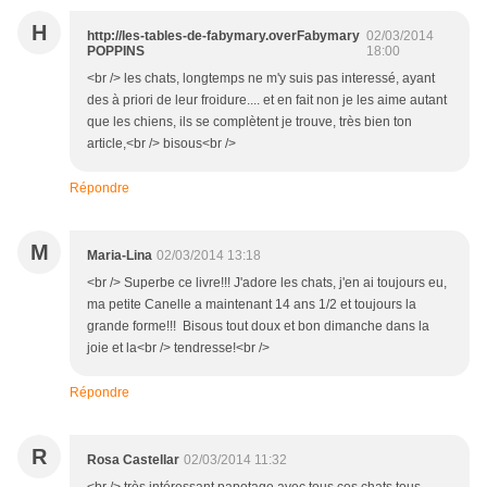
H
http://les-tables-de-fabymary.overFabymary
02/03/2014
POPPINS
18:00
<br /> les chats, longtemps ne m'y suis pas interessé, ayant
des à priori de leur froidure.... et en fait non je les aime autant
que les chiens, ils se complètent je trouve, très bien ton
article,<br /> bisous<br />
Répondre
M
Maria-Lina
02/03/2014 13:18
<br /> Superbe ce livre!!! J'adore les chats, j'en ai toujours eu,
ma petite Canelle a maintenant 14 ans 1/2 et toujours la
grande forme!!! Bisous tout doux et bon dimanche dans la
joie et la<br /> tendresse!<br />
Répondre
R
Rosa Castellar
02/03/2014 11:32