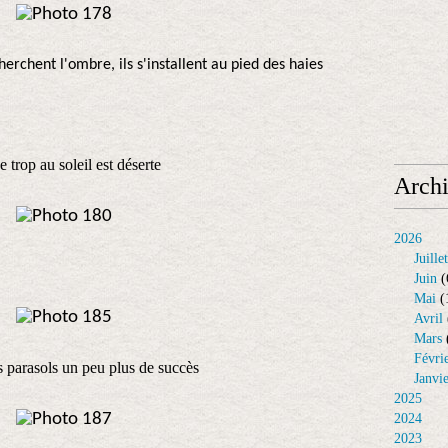
rchent l'ombre, ils s'installent au pied des haies
se trop au soleil est déserte
Arch
2026
Juillet
Juin
(
Mai
(
Avril
Mars
Févri
s parasols un peu plus de succès
Janvi
2025
2024
2023