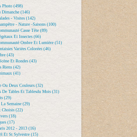
s Photo
(498)
u Dimanche
(146)
lades - Visites
(142)
ampêtre - Nature -saisons
(100)
ommunauté Casse Tête
(89)
gétaux Et Insectes
(66)
ommunauté Ombre Et Lumière
(51)
ntaisies Variées Colorées
(46)
bre
(43)
Scène Et Rondes
(43)
s Riens
(42)
nimaux
(41)
e Ou Deux Couleurs
(32)
s De Tables Et Tablesdu Mois
(31)
ts
(29)
 La Semaine
(29)
 Choisis
(22)
ivers
(18)
ques
(17)
ris 2012 - 2013
(16)
l Et St Sylvestre
(15)