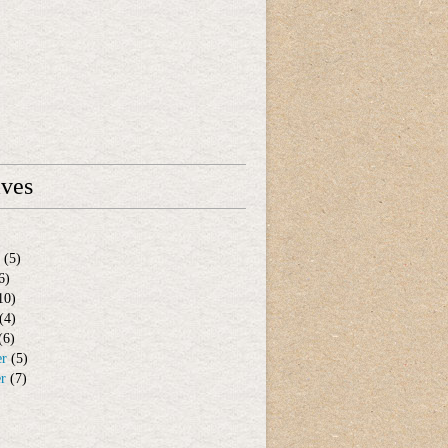
ives
(5)
6)
10)
(4)
(6)
er
(5)
er
(7)