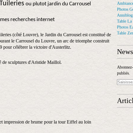
Tuileries
ou plutot jardin du Carrousel
Ambiance
Photos G
Anniblog
 mes recherches internet
Table La
Photos E
Table Ze
eries (côté Louvre), le Jardin du Carrousel est constitué de
ourant le Carrousel du Louvre, un arc de triomphe construit
 pour célébrer la victoire d'Austerlitz.
Newsl
é de sculptures d'Aristide Maillol.
Abonnez-v
publiés.
Artic
et impression de brume pour la tour Eiffel au loin