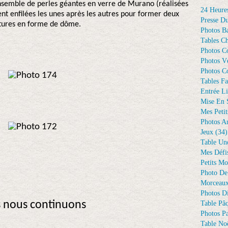
semble de perles géantes en verre de Murano (réalisées
24 Heure
lent enfilées les unes après les autres pour former deux
Presse D
ctures en forme de dôme.
Photos Ba
Tables Ch
Photos C
Photos Vé
Photos C
Tables Fa
Entrée Li
Mise En 
Mes Petit
Photos A
Jeux
(34)
Table Un
Mes Défi
Petits Mo
Photo De
Morceaux
Photos D
s nous continuons
Table Pâ
Photos Pa
Table Noë