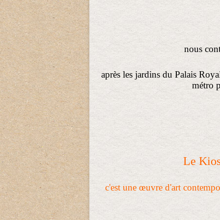
nous con
après les jardins du Palais Ro
métro p
Le Kios
c'est une œuvre d'art contempo