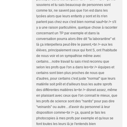
souviens et tu sais beaucoup de personnes sont
comme toi, ne savent pas que l'on est dans les
lycées alors que leurs enfants y sont et ils n'en
parlent pas chez eux c'est bien normal sauf<br /> s'il
y a une raison particulière, quelque chose à raconter
concernant un TP par exemple et dans la
conversation pourra alors être dit "la laborantine" et
là ça interpellera peut être le parent,<br /> eux les
élèves, principalement ceux qui font S, ont l'habitude
de nous voir et on sympathise même avec
certains....notre travail tu sais n'est reconnu que
selon les profs que l'on a dans les<br /> équipes et
certains sont bien plus proches de nous que
d'autres, pour certains c'est juste "normal" que leurs
matérile soit prêt et d'ailleurs tous les autre sprofs
des différentes matières le<br /> disnet assez, même
en plaisiant avec ceux que l'on connait le mieux, que
les profs de science sont des "nantis" pour pas dire
"veinards" ou autre....d'avoir du personnel à leur
disposition comme<br /> ça, quand je fais les
photocopies à mes profs par exemple et qu'eux se
font toutes les leurs là je l'entends bien