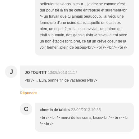
pelleuteuses dans la cour.....je devine comme c'est
dur pour toi la fin de cette entreprise et surement<br
/> un travail que tu aimais beaucoup, j'ai vécu une
fermeture d'une usine dans laquelle on était très
bien, un esprit famillial et convivial , un patron qui
était si humain, des gens qui<br /> travaillaient avec
un bon état d'esprit, bref, ce fut un crève coeur de la
voir fermer...plein de bisous<br /> <br /> <br /> <br />
J
JO TOURTIT
13/09/2013 11:17
<br /> ... Euh, bonne fin de vacances !<br />
Répondre
C
chemin de tables
23/09/2013 10:35
<br /> <br /> merci de tes coms, bises<br /> <br /> <br
/> <br />