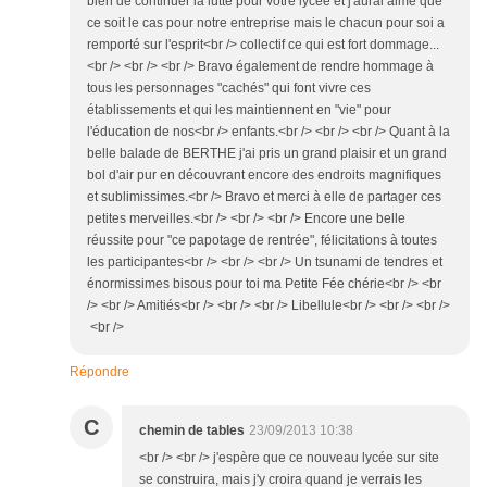
bien de continuer la lutte pour votre lycée et j'aurai aimé que
ce soit le cas pour notre entreprise mais le chacun pour soi a
remporté sur l'esprit<br /> collectif ce qui est fort dommage...
<br /> <br /> <br /> Bravo également de rendre hommage à
tous les personnages "cachés" qui font vivre ces
établissements et qui les maintiennent en "vie" pour
l'éducation de nos<br /> enfants.<br /> <br /> <br /> Quant à la
belle balade de BERTHE j'ai pris un grand plaisir et un grand
bol d'air pur en découvrant encore des endroits magnifiques
et sublimissimes.<br /> Bravo et merci à elle de partager ces
petites merveilles.<br /> <br /> <br /> Encore une belle
réussite pour "ce papotage de rentrée", félicitations à toutes
les participantes<br /> <br /> <br /> Un tsunami de tendres et
énormissimes bisous pour toi ma Petite Fée chérie<br /> <br
/> <br /> Amitiés<br /> <br /> <br /> Libellule<br /> <br /> <br />
<br />
Répondre
C
chemin de tables
23/09/2013 10:38
<br /> <br /> j'espère que ce nouveau lycée sur site
se construira, mais j'y croira quand je verrais les