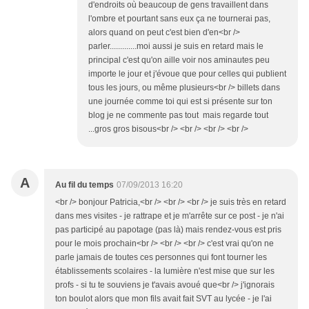
d'endroits où beaucoup de gens travaillent dans
l'ombre et pourtant sans eux ça ne tournerai pas,
alors quand on peut c'est bien d'en<br />
parler.............moi aussi je suis en retard mais le
principal c'est qu'on aille voir nos aminautes peu
importe le jour et j'évoue que pour celles qui publient
tous les jours, ou même plusieurs<br /> billets dans
une journée comme toi qui est si présente sur ton
blog je ne commente pas tout mais regarde tout
...gros gros bisous<br /> <br /> <br /> <br />
A
Au fil du temps
07/09/2013 16:20
<br /> bonjour Patricia,<br /> <br /> <br /> je suis très en retard
dans mes visites - je rattrape et je m'arrête sur ce post - je n'ai
pas participé au papotage (pas là) mais rendez-vous est pris
pour le mois prochain<br /> <br /> <br /> c'est vrai qu'on ne
parle jamais de toutes ces personnes qui font tourner les
établissements scolaires - la lumière n'est mise que sur les
profs - si tu te souviens je t'avais avoué que<br /> j'ignorais
ton boulot alors que mon fils avait fait SVT au lycée - je l'ai