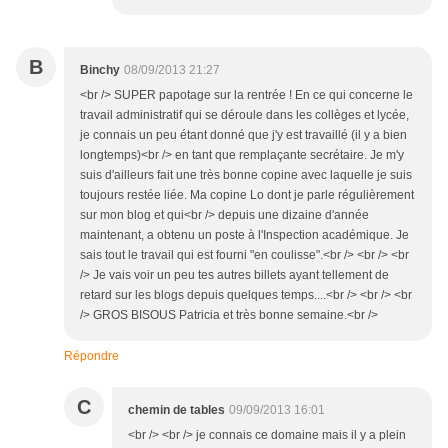
B
Binchy
08/09/2013 21:27
<br /> SUPER papotage sur la rentrée ! En ce qui concerne le
travail administratif qui se déroule dans les collèges et lycée,
je connais un peu étant donné que j'y est travaillé (il y a bien
longtemps)<br /> en tant que remplaçante secrétaire. Je m'y
suis d'ailleurs fait une très bonne copine avec laquelle je suis
toujours restée liée. Ma copine Lo dont je parle régulièrement
sur mon blog et qui<br /> depuis une dizaine d'année
maintenant, a obtenu un poste à l'Inspection académique. Je
sais tout le travail qui est fourni "en coulisse".<br /> <br /> <br
/> Je vais voir un peu tes autres billets ayant tellement de
retard sur les blogs depuis quelques temps....<br /> <br /> <br
/> GROS BISOUS Patricia et très bonne semaine.<br />
Répondre
C
chemin de tables
09/09/2013 16:01
<br /> <br /> je connais ce domaine mais il y a plein