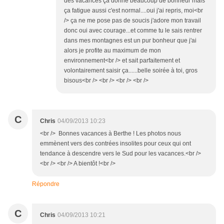
des vacances ça donne beaucoup de bonheur mais
ça fatigue aussi c'est normal....oui j'ai repris, moi<br
/> ça ne me pose pas de soucis j'adore mon travail
donc oui avec courage...et comme tu le sais rentrer
dans mes montagnes est un pur bonheur que j'ai
alors je profite au maximum de mon
environnement<br /> et sait parfaitement et
volontairement saisir ça......belle soirée à toi, gros
bisous<br /> <br /> <br /> <br />
C
Chris
04/09/2013 10:23
<br /> Bonnes vacances à Berthe ! Les photos nous
emmènent vers des contrées insolites pour ceux qui ont
tendance à descendre vers le Sud pour les vacances.<br />
<br /> <br /> A bientôt !<br />
Répondre
C
Chris
04/09/2013 10:21