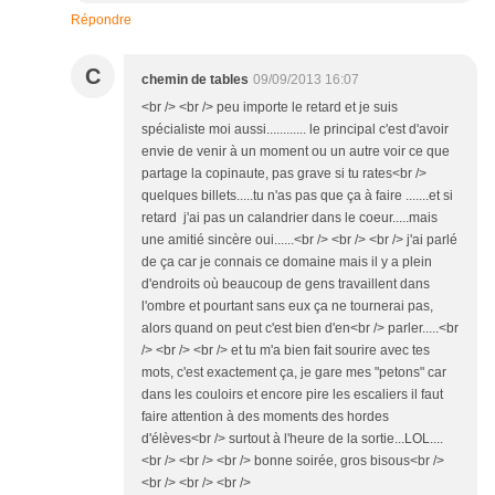
Répondre
C
chemin de tables
09/09/2013 16:07
<br /> <br /> peu importe le retard et je suis
spécialiste moi aussi............ le principal c'est d'avoir
envie de venir à un moment ou un autre voir ce que
partage la copinaute, pas grave si tu rates<br />
quelques billets.....tu n'as pas que ça à faire .......et si
retard j'ai pas un calandrier dans le coeur.....mais
une amitié sincère oui......<br /> <br /> <br /> j'ai parlé
de ça car je connais ce domaine mais il y a plein
d'endroits où beaucoup de gens travaillent dans
l'ombre et pourtant sans eux ça ne tournerai pas,
alors quand on peut c'est bien d'en<br /> parler.....<br
/> <br /> <br /> et tu m'a bien fait sourire avec tes
mots, c'est exactement ça, je gare mes "petons" car
dans les couloirs et encore pire les escaliers il faut
faire attention à des moments des hordes
d'élèves<br /> surtout à l'heure de la sortie...LOL....
<br /> <br /> <br /> bonne soirée, gros bisous<br />
<br /> <br /> <br />