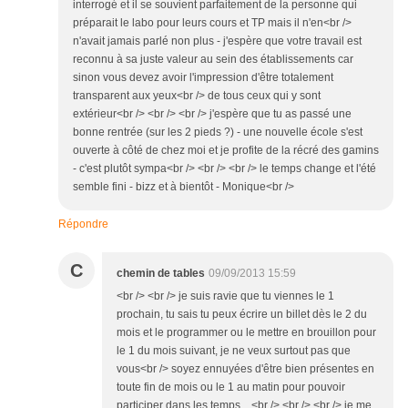
interrogé et il se souvient parfaitement de la personne qui
préparait le labo pour leurs cours et TP mais il n'en<br />
n'avait jamais parlé non plus - j'espère que votre travail est
reconnu à sa juste valeur au sein des établissements car
sinon vous devez avoir l'impression d'être totalement
transparent aux yeux<br /> de tous ceux qui y sont
extérieur<br /> <br /> <br /> j'espère que tu as passé une
bonne rentrée (sur les 2 pieds ?) - une nouvelle école s'est
ouverte à côté de chez moi et je profite de la récré des gamins
- c'est plutôt sympa<br /> <br /> <br /> le temps change et l'été
semble fini - bizz et à bientôt - Monique<br />
Répondre
C
chemin de tables
09/09/2013 15:59
<br /> <br /> je suis ravie que tu viennes le 1
prochain, tu sais tu peux écrire un billet dès le 2 du
mois et le programmer ou le mettre en brouillon pour
le 1 du mois suivant, je ne veux surtout pas que
vous<br /> soyez ennuyées d'être bien présentes en
toute fin de mois ou le 1 au matin pour pouvoir
participer dans les temps....<br /> <br /> <br /> je me