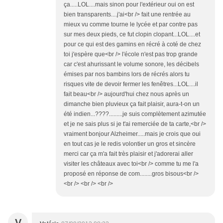
ça.....LOL....mais sinon pour l'extérieur oui on est
bien transparents....j'ai<br /> fait une rentrée au
mieux vu comme tourne le lycée et par contre pas
sur mes deux pieds, ce fut clopin clopant...LOL....et
pour ce qui est des gamins en récré à coté de chez
toi j'espère que<br /> l'école n'est pas trop grande
car c'est ahurissant le volume sonore, les décibels
émises par nos bambins lors de récrés alors tu
risques vite de devoir fermer les fenêtres...LOL....il
fait beau<br /> aujourd'hui chez nous après un
dimanche bien pluvieux ça fait plaisir, aura-t-on un
été indien...????.........je suis complètement azimutée
et je ne sais plus si je t'ai remerciée de ta carte,<br />
vraiment bonjour Alzheimer.....mais je crois que oui
en tout cas je le redis volontier un gros et sincère
merci car ça m'a fait très plaisir et j'adorerai aller
visiter les châteaux avec toi<br /> comme tu me l'a
proposé en réponse de com........gros bisous<br />
<br /> <br /> <br />
V