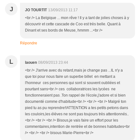
J
JO TOURTIT
13/09/2013 11:17
<br /> La Belgique ... mon rêve ! Il y a tant de jolies choses à y
découvrir et cette cascade de Coo est très belle. Quant à
Dinant et ses bords de Meuse, hmmm ...<br />
Répondre
L
laouen
08/09/2013 23:44
<br /> J'arrive avec du retard,mais je change pas ...IL n'y a
que toi pour nous faire un superbe billet en mettant a
l'honneur ces personnes qui sont si souvent oubliées et
pourtant sans<br /> ces collaboratrices les lycées ne
fonctionneraient pas .Ton rappel de l'école,j'adore et si bien
documenté comme d'habitude<br /> <br /> <br /> Malgré ton
pied tu as pu reprendre!!ATTENTION a tes petits petons dans
les couloirs,les éléves ne sont pas toujours très attentionnés..
<br /> <br /> <br /> Bisous,je vais faire un effort pour les
commentaires,intention de rentrèe et de bonnes habitudes<br
/> <br /> <br /> bisous Marie-Pierre<br />