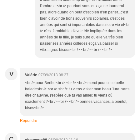
l'ombre et<br /> pourtant sans eux ça ne tournerai
pas, alors quand on peut c'est bien d'en parler...c'est
bien d'avoir de bons souvenirs scolaires, c'est des
années qui sont si importantetes dans notre vie et<br
/> c'est formidable d'avoir été impliquée dans les
années de ta fille, je suis sure qu'elle va très bien
passer ses années collèges et ça va passer si
vite.....gros bisous<br /> <br /> <br /> <br />
V
Valérie
07/09/2013 08:27
<br /> pour Berthe<br /> <br /> <br /> merci pour cette belle
balade<br /> <br /> <br /> tu viens visiter mon beau Jura, sans
être chauvine, j'espère que tu vas aimer, tu viens où
exactement ?<br /> <br /> <br /> bonnes vacances, à bientôt,
bises<br />
Répondre
C