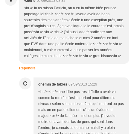
Valérie
07/09/2013 08:32
<br /> tu as raison Patricia, on a eu la même idée pour ce
papotage lol<br /> <br /> <br /> j'avoue avoir de bons
souvenirs des mes années d'école à une exception près, une
prof d'anglais au collège avec laquelle le courant n'est jamais
passé<br /> <br /> <br /> j'ai aussi adoré participer aux
activités de l'école de ma bichette et mes 2 années en tant
que EVS dans une petite école maternelle<br /> <br /> <br />
maintenant, à voir comment vont se passer les années
collèges de ma bichette<br /> <br /> <br /> gros bisous<br />
Répondre
C
chemin de tables
09/09/2013 15:29
<br /> <br /> une idée pas très difficile à avoir vu
comme la rentrée c'est important pour différents
niveaux selon si on a des enfants qui rentrent ou pas
mais on en parle tellement, c'est un évèement
majeur<br /> de l'année.....moi en plus j'ai voulu
mettre en avant des tas de gens qui sont dans
l'ombre, je connais ce domaine mais il y a plein
d'endroits où beaucoup de gens travaillent dans