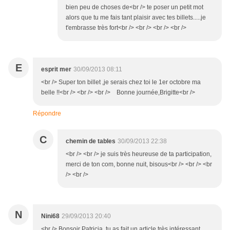
bien peu de choses de<br /> te poser un petit mot
alors que tu me fais tant plaisir avec tes billets.....je
t'embrasse très fort<br /> <br /> <br /> <br />
E
esprit mer
30/09/2013 08:11
<br /> Super ton billet ,je serais chez toi le 1er octobre ma
belle !!<br /> <br /> <br /> Bonne journée,Brigitte<br />
Répondre
C
chemin de tables
30/09/2013 22:38
<br /> <br /> je suis très heureuse de ta participation,
merci de ton com, bonne nuit, bisous<br /> <br /> <br
/> <br />
N
Nini68
29/09/2013 20:40
<br /> Bonsoir Patricia, tu as fait un article très intéressant