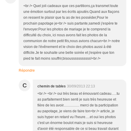
<br /> Quel joli cadeaux que ces partitions,ça transmet toute
une émotion surtout par les écrits ajoutés.Quand aux flaçons
on ressent le plaisir que tu as de les posséder,Pour le
prochain papotage je<br /> suis partante,samedi j'espère te
l'envoyer.Pour les photos de mariage je te comprend la
difficulté du choix, ici nous avons fait les photos de la
communion de notre petit fils,nous avions chacun<br /> notre
vision de l'évênement et le choix des photos aussi à été
difficile.Je te souhaite une belle soirée et j'espère que ton
pied te fait moins souffrir,bisousssssssssss!<br />
Répondre
C
chemin de tables
30/09/2013 22:13
<br /> <br /> oui très beau et émouvant cadeau......tu
as parfaitement bien senti je suis très heureuse et
fière de les avoir.................. merci de ta participation
au papotage, je viens de faire ton<br /> article, je
suis hyper en retard vu l'heure.....et oui les photos
c'est un énorme boulot mais je suis si heureuse
d'avoir été responsable de ce si beau travail durant