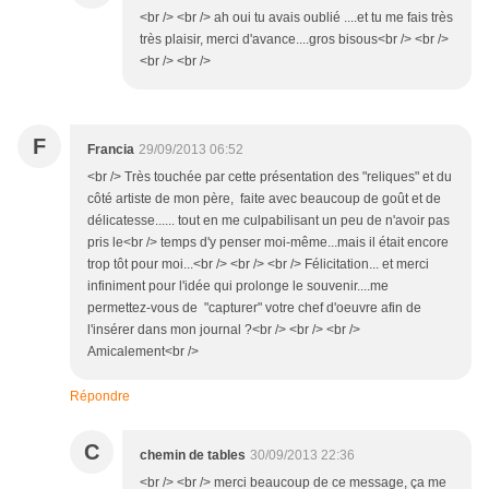
<br /> <br /> ah oui tu avais oublié ....et tu me fais très
très plaisir, merci d'avance....gros bisous<br /> <br />
<br /> <br />
F
Francia
29/09/2013 06:52
<br /> Très touchée par cette présentation des "reliques" et du
côté artiste de mon père, faite avec beaucoup de goût et de
délicatesse...... tout en me culpabilisant un peu de n'avoir pas
pris le<br /> temps d'y penser moi-même...mais il était encore
trop tôt pour moi...<br /> <br /> <br /> Félicitation... et merci
infiniment pour l'idée qui prolonge le souvenir....me
permettez-vous de "capturer" votre chef d'oeuvre afin de
l'insérer dans mon journal ?<br /> <br /> <br />
Amicalement<br />
Répondre
C
chemin de tables
30/09/2013 22:36
<br /> <br /> merci beaucoup de ce message, ça me