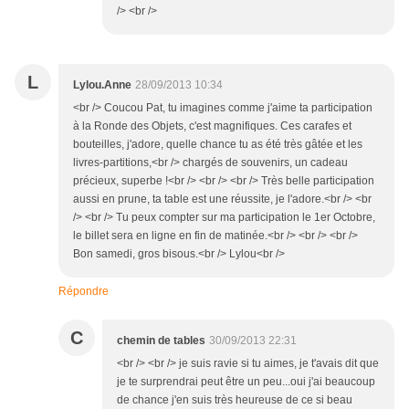
/> <br />
L
Lylou.Anne
28/09/2013 10:34
<br /> Coucou Pat, tu imagines comme j'aime ta participation
à la Ronde des Objets, c'est magnifiques. Ces carafes et
bouteilles, j'adore, quelle chance tu as été très gâtée et les
livres-partitions,<br /> chargés de souvenirs, un cadeau
précieux, superbe !<br /> <br /> <br /> Très belle participation
aussi en prune, ta table est une réussite, je l'adore.<br /> <br
/> <br /> Tu peux compter sur ma participation le 1er Octobre,
le billet sera en ligne en fin de matinée.<br /> <br /> <br />
Bon samedi, gros bisous.<br /> Lylou<br />
Répondre
C
chemin de tables
30/09/2013 22:31
<br /> <br /> je suis ravie si tu aimes, je t'avais dit que
je te surprendrai peut être un peu...oui j'ai beaucoup
de chance j'en suis très heureuse de ce si beau