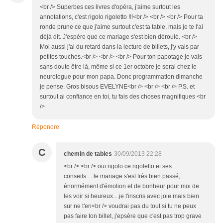
<br /> Superbes ces livres d'opéra, j'aime surtout les
annotations, c'est rigolo rigoletto !!!<br /> <br /> <br /> Pour ta
ronde prune ce que j'aime surtout c'est ta table, mais je te l'ai
déjà dit. J'espère que ce mariage s'est bien déroulé. <br />
Moi aussi j'ai du retard dans la lecture de billets, j'y vais par
petites touches.<br /> <br /> <br /> Pour ton papotage je vais
sans doute être là, même si ce 1er octobre je serai chez le
neurologue pour mon papa. Donc programmation dimanche
je pense. Gros bisous EVELYNE<br /> <br /> <br /> P.S. et
surtout ai confiance en toi, tu fais des choses magnifiques <br
/>
Répondre
C
chemin de tables
30/09/2013 22:28
<br /> <br /> oui rigolo ce rigoletto et ses
conseils.....le mariage s'est très bien passé,
énormément d'émotion et de bonheur pour moi de
les voir si heureux....je t'inscris avec joie mais bien
sur ne t'en<br /> voudrai pas du tout si tu ne peux
pas faire ton billet, j'epsère que c'est pas trop grave