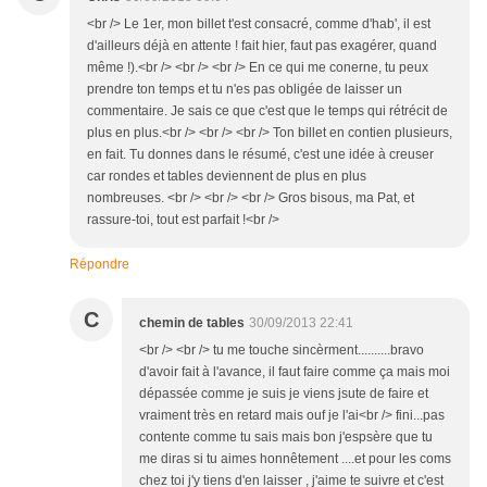
<br /> Le 1er, mon billet t'est consacré, comme d'hab', il est
d'ailleurs déjà en attente ! fait hier, faut pas exagérer, quand
même !).<br /> <br /> <br /> En ce qui me conerne, tu peux
prendre ton temps et tu n'es pas obligée de laisser un
commentaire. Je sais ce que c'est que le temps qui rétrécit de
plus en plus.<br /> <br /> <br /> Ton billet en contien plusieurs,
en fait. Tu donnes dans le résumé, c'est une idée à creuser
car rondes et tables deviennent de plus en plus
nombreuses. <br /> <br /> <br /> Gros bisous, ma Pat, et
rassure-toi, tout est parfait !<br />
Répondre
C
chemin de tables
30/09/2013 22:41
<br /> <br /> tu me touche sincèrment..........bravo
d'avoir fait à l'avance, il faut faire comme ça mais moi
dépassée comme je suis je viens jsute de faire et
vraiment très en retard mais ouf je l'ai<br /> fini...pas
contente comme tu sais mais bon j'espsère que tu
me diras si tu aimes honnêtement ....et pour les coms
chez toi j'y tiens d'en laisser , j'aime te suivre et c'est