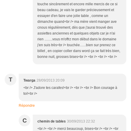
touche sincèrement et encore mille mercis de ce si
beau cadeau, je vais le garder précieusement et
essayer d'en faire une jolie table , comme un
dimanche quand<br /> ma mère vient manger ave
cnous régulièrement, dès que j'aurai trouvé des
assiettes anciennes et quelques objets car je n'ai
rien .........vous m'offrz mon début dans le domaine
j'en suis très<br /> touchée.......bien sur prenez ce
billet , en copier coller dans word ça se fait très bien,
bonne nuit, grosses bises<br /> <br /> <br /> <br />
T
Twarga
28/09/2013 20:09
<br /> J'adore tes carafes!<br /> <br /> <br /> Bon courage à
toi!<br />
Répondre
C
chemin de tables
30/09/2013 22:32
<br /> <br /> merci beaucoup, bises<br /> <br /> <br