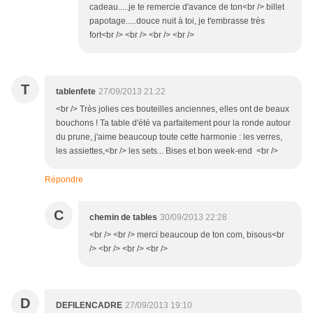
cadeau.....je te remercie d'avance de ton<br /> billet
papotage.....douce nuit à toi, je t'embrasse très
fort<br /> <br /> <br /> <br />
T
tablenfete
27/09/2013 21:22
<br /> Très jolies ces bouteilles anciennes, elles ont de beaux
bouchons ! Ta table d'été va parfaitement pour la ronde autour
du prune, j'aime beaucoup toute cette harmonie : les verres,
les assiettes,<br /> les sets... Bises et bon week-end <br />
Répondre
C
chemin de tables
30/09/2013 22:28
<br /> <br /> merci beaucoup de ton com, bisous<br
/> <br /> <br /> <br />
D
DEFILENCADRE
27/09/2013 19:10