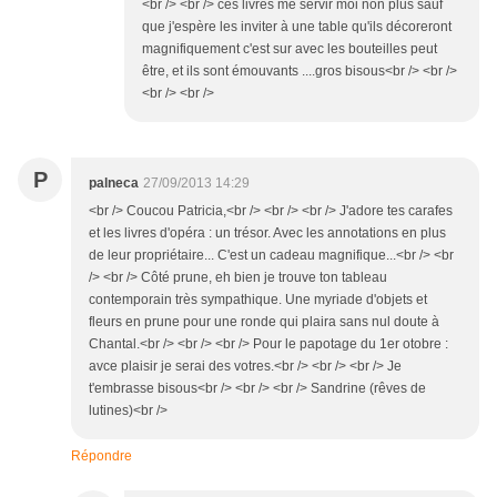
<br /> <br /> ces livres me servir moi non plus sauf
que j'espère les inviter à une table qu'ils décoreront
magnifiquement c'est sur avec les bouteilles peut
être, et ils sont émouvants ....gros bisous<br /> <br />
<br /> <br />
P
palneca
27/09/2013 14:29
<br /> Coucou Patricia,<br /> <br /> <br /> J'adore tes carafes
et les livres d'opéra : un trésor. Avec les annotations en plus
de leur propriétaire... C'est un cadeau magnifique...<br /> <br
/> <br /> Côté prune, eh bien je trouve ton tableau
contemporain très sympathique. Une myriade d'objets et
fleurs en prune pour une ronde qui plaira sans nul doute à
Chantal.<br /> <br /> <br /> Pour le papotage du 1er otobre :
avce plaisir je serai des votres.<br /> <br /> <br /> Je
t'embrasse bisous<br /> <br /> <br /> Sandrine (rêves de
lutines)<br />
Répondre