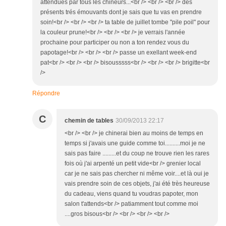
attendues par tous les chineurs...<br /> <br /> <br /> des
présents trés émouvants dont je sais que tu vas en prendre
soin!<br /> <br /> <br /> ta table de juillet tombe "pile poil" pour
la couleur prune!<br /> <br /> <br /> je verrais l'année
prochaine pour participer ou non a ton rendez vous du
papotage!<br /> <br /> <br /> passe un exellant week-end
pat<br /> <br /> <br /> bisousssss<br /> <br /> <br /> brigitte<br
/>
Répondre
C
chemin de tables
30/09/2013 22:17
<br /> <br /> je chinerai bien au moins de temps en
temps si j'avais une guide comme toi..........moi je ne
sais pas faire .........et du coup ne trouve rien les rares
fois où j'ai arpenté un petit vide<br /> grenier local
car je ne sais pas chercher ni même voir....et là oui je
vais prendre soin de ces objets, j'ai été très heureuse
du cadeau, viens quand tu voudras papoter, mon
salon t'attends<br /> patiamment tout comme moi
....gros bisous<br /> <br /> <br /> <br />