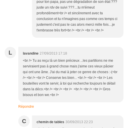
pour ton papa, pas une dégradation de son état ???
juste un rdv de suivi ???....tu m'émeut
profondément<br /> et sincèrement avec ta
conclusion et tu n'imagines pas comme ces temps ci
justement c'est pas le cas alors merci mille fois....je
t'embrasse très fort<br /> <br /> <br /> <br />
L
lavandine
27/09/2013 17:18
<br /> Tu as reçu là un bien précieux ...les partitions ne me
serviraient pas à grand chose mais j'aime ces vieux pâoier
qui ont une âme. J'ai du mal à jeter ce genre de choses :-(<br
/> <br /> <br /> Conserve les bien... <br /> <br /> <br /> Les
bouteilles vont te servir, à toi qui recherche toujours le détail
dans la déco.<br /> <br /> <br /> <br /> <br /> <br /> Gros
bisous et bon we.<br />
Répondre
C
chemin de tables
30/09/2013 22:23