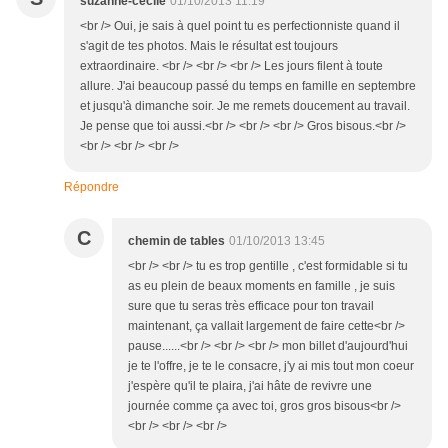
suzanne-cécile
01/10/2013 11:19
<br /> Oui, je sais à quel point tu es perfectionniste quand il
s'agit de tes photos. Mais le résultat est toujours
extraordinaire. <br /> <br /> <br /> Les jours filent à toute
allure. J'ai beaucoup passé du temps en famille en septembre
et jusqu'à dimanche soir. Je me remets doucement au travail.
Je pense que toi aussi.<br /> <br /> <br /> Gros bisous.<br />
<br /> <br /> <br />
Répondre
C
chemin de tables
01/10/2013 13:45
<br /> <br /> tu es trop gentille , c'est formidable si tu
as eu plein de beaux moments en famille , je suis
sure que tu seras très efficace pour ton travail
maintenant, ça vallait largement de faire cette<br />
pause......<br /> <br /> <br /> mon billet d'aujourd'hui
je te l'offre, je te le consacre, j'y ai mis tout mon coeur
j'espère qu'il te plaira, j'ai hâte de revivre une
journée comme ça avec toi, gros gros bisous<br />
<br /> <br /> <br />