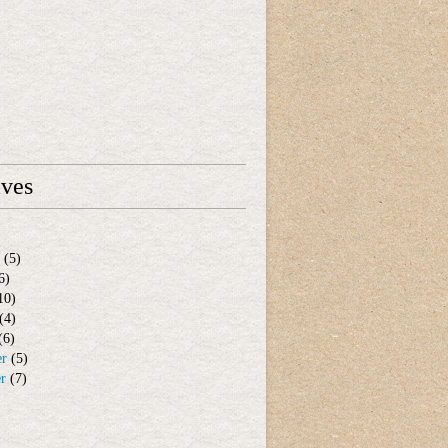
ives
(5)
6)
10)
(4)
(6)
er
(5)
er
(7)