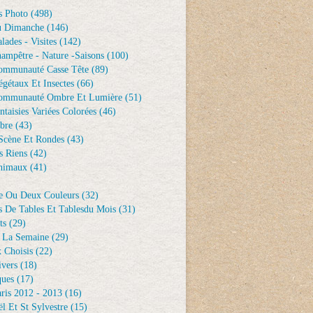
s Photo
(498)
u Dimanche
(146)
lades - Visites
(142)
ampêtre - Nature -saisons
(100)
ommunauté Casse Tête
(89)
gétaux Et Insectes
(66)
ommunauté Ombre Et Lumière
(51)
ntaisies Variées Colorées
(46)
bre
(43)
Scène Et Rondes
(43)
s Riens
(42)
nimaux
(41)
e Ou Deux Couleurs
(32)
s De Tables Et Tablesdu Mois
(31)
ts
(29)
 La Semaine
(29)
 Choisis
(22)
ivers
(18)
ques
(17)
ris 2012 - 2013
(16)
l Et St Sylvestre
(15)