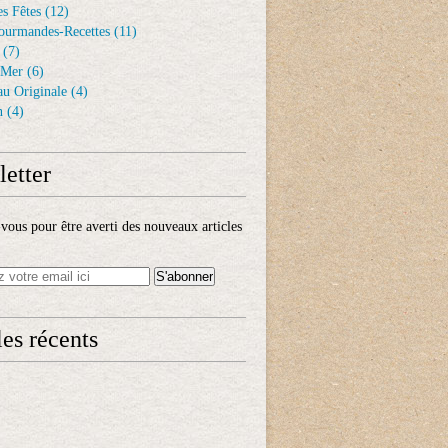
s Fêtes
(12)
ourmandes-Recettes
(11)
(7)
 Mer
(6)
au Originale
(4)
n
(4)
etter
ous pour être averti des nouveaux articles
les récents