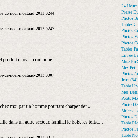
24 Heure
Presse D
Photos Ba
Tables Ch
Photos C
Photos Vé
Photos C
Tables Fa
Entrée Li
l produit dans la commune
Mise En 
Mes Petit
Photos A
Jeux
(34)
Table Un
Mes Défi
Petits Mo
Photo De
e chez moi par un homme pourtant charpentier.....
Morceaux
Photos D
ille dans un autre secteur, familial le bois, les toits.....
Table Pâ
Photos Pa
Table Noë