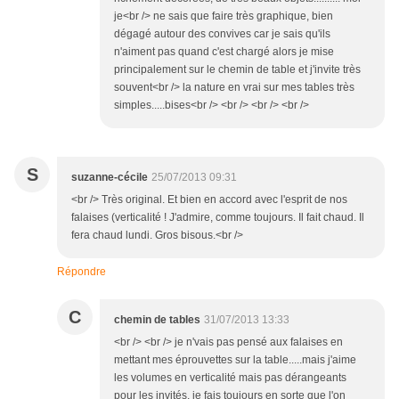
je<br /> ne sais que faire très graphique, bien
dégagé autour des convives car je sais qu'ils
n'aiment pas quand c'est chargé alors je mise
principalement sur le chemin de table et j'invite très
souvent<br /> la nature en vrai sur mes tables très
simples.....bises<br /> <br /> <br /> <br />
S
suzanne-cécile
25/07/2013 09:31
<br /> Très original. Et bien en accord avec l'esprit de nos
falaises (verticalité ! J'admire, comme toujours. Il fait chaud. Il
fera chaud lundi. Gros bisous.<br />
Répondre
C
chemin de tables
31/07/2013 13:33
<br /> <br /> je n'vais pas pensé aux falaises en
mettant mes éprouvettes sur la table.....mais j'aime
les volumes en verticalité mais pas dérangeants
pour les invités, je fais toujours en sorte que l'on