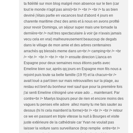
ta fidélité sur mon blog malgré mon absence sur le tien (car
tout le monde n'agit pas ainsi)<br /> <br /> <br /> tu as bien
deviné j'étais partie en vacances tout d'abord 4 jours en
charente maritime chez des amis et à nous en avons profité
pour revoir Dominga, un séjour super mais une tornade la
dernière<br /> nuit tres spectaculaire à voir (je n'avais jamais
vecu cela en vrai) malheureusement beaucoup de degats
dans le village de mon amie et des arbres centenaires
arrachés qq blessés meme dans un<br /> camping<br /> <br
/> <br /> <br /> <br /> <br /> ensuite direcion Llanca en
Espagne pour deux semaines nous étions partis avec
Emeline bien sur, après qq jours en Espagne mon fils nous a
rejoint puis toute sa belle famille (19 !!!) et la chacun<br />
avait loué a part bien sur mais retrouvailles sur la plage, au
restau ect bref du bonheur reel sauf que pour la première fois
j'ai senti Emeline s'éloigné une vraie ado ... maintenant. Par
contre<br /> Maelys toujours peur de rien et encore moins des
vagues tu penses elle adore allez mamy tu me fais sauter au
dessus (hi hi cela maintient la forme)<br /> <br /> <br /> retour
ce we en passant en triple vitesse la nuit à Bourges et visite
juste extérieure de la cathédrale car Yvan ne voulait pas
laisser la voiture sans surveillance (trop remplie entre<br />