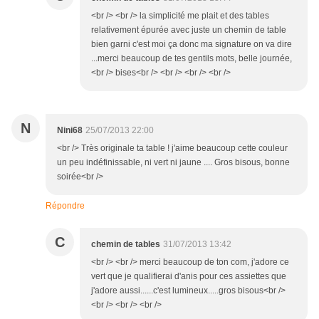
<br /> <br /> la simplicité me plait et des tables
relativement épurée avec juste un chemin de table
bien garni c'est moi ça donc ma signature on va dire
...merci beaucoup de tes gentils mots, belle journée,
<br /> bises<br /> <br /> <br /> <br />
N
Nini68
25/07/2013 22:00
<br /> Très originale ta table ! j'aime beaucoup cette couleur
un peu indéfinissable, ni vert ni jaune .... Gros bisous, bonne
soirée<br />
Répondre
C
chemin de tables
31/07/2013 13:42
<br /> <br /> merci beaucoup de ton com, j'adore ce
vert que je qualifierai d'anis pour ces assiettes que
j'adore aussi......c'est lumineux.....gros bisous<br />
<br /> <br /> <br />