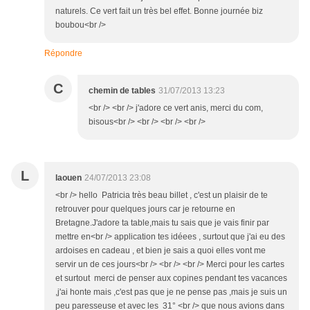
naturels. Ce vert fait un très bel effet. Bonne journée biz
boubou<br />
Répondre
C
chemin de tables
31/07/2013 13:23
<br /> <br /> j'adore ce vert anis, merci du com,
bisous<br /> <br /> <br /> <br />
L
laouen
24/07/2013 23:08
<br /> hello Patricia très beau billet , c'est un plaisir de te
retrouver pour quelques jours car je retourne en
Bretagne.J'adore ta table,mais tu sais que je vais finir par
mettre en<br /> application tes idéees , surtout que j'ai eu des
ardoises en cadeau , et bien je sais a quoi elles vont me
servir un de ces jours<br /> <br /> <br /> Merci pour les cartes
et surtout merci de penser aux copines pendant tes vacances
,j'ai honte mais ,c'est pas que je ne pense pas ,mais je suis un
peu paresseuse et avec les 31° <br /> que nous avions dans