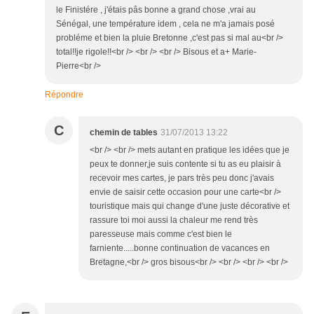
le Finistére , j'étais pâs bonne a grand chose ,vrai au
Sénégal, une température idem , cela ne m'a jamais posé
probléme et bien la pluie Bretonne ,c'est pas si mal au<br />
total!!je rigole!!<br /> <br /> <br /> Bisous et a+ Marie-
Pierre<br />
Répondre
C
chemin de tables
31/07/2013 13:22
<br /> <br /> mets autant en pratique les idées que je
peux te donner,je suis contente si tu as eu plaisir à
recevoir mes cartes, je pars très peu donc j'avais
envie de saisir cette occasion pour une carte<br />
touristique mais qui change d'une juste décorative et
rassure toi moi aussi la chaleur me rend très
paresseuse mais comme c'est bien le
farniente.....bonne continuation de vacances en
Bretagne,<br /> gros bisous<br /> <br /> <br /> <br />