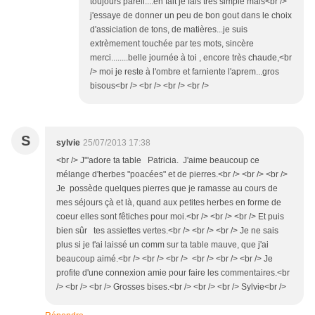
toujours pareil....en fait je fais très simple mais<br />
j'essaye de donner un peu de bon gout dans le choix
d'assiciation de tons, de matières...je suis
extrèmement touchée par tes mots, sincère
merci........belle journée à toi , encore très chaude,<br
/> moi je reste à l'ombre et farniente l'aprem...gros
bisous<br /> <br /> <br /> <br />
S
sylvie
25/07/2013 17:38
<br /> J"'adore ta table Patricia. J'aime beaucoup ce
mélange d'herbes "poacées" et de pierres.<br /> <br /> <br />
Je possède quelques pierres que je ramasse au cours de
mes séjours çà et là, quand aux petites herbes en forme de
coeur elles sont fêtiches pour moi.<br /> <br /> <br /> Et puis
bien sûr tes assiettes vertes.<br /> <br /> <br /> Je ne sais
plus si je t'ai laissé un comm sur ta table mauve, que j'ai
beaucoup aimé.<br /> <br /> <br /> <br /> <br /> <br /> Je
profite d'une connexion amie pour faire les commentaires.<br
/> <br /> <br /> Grosses bises.<br /> <br /> <br /> Sylvie<br />