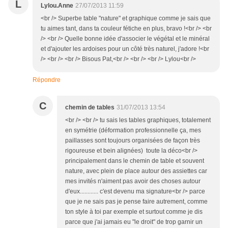
L
Lylou.Anne
27/07/2013 11:59
<br /> Superbe table "nature" et graphique comme je sais que
tu aimes tant, dans ta couleur fétiche en plus, bravo !<br /> <br
/> <br /> Quelle bonne idée d'associer le végétal et le minéral
et d'ajouter les ardoises pour un côté très naturel, j'adore !<br
/> <br /> <br /> Bisous Pat,<br /> <br /> <br /> Lylou<br />
Répondre
C
chemin de tables
31/07/2013 13:54
<br /> <br /> tu sais les tables graphiques, totalement
en symétrie (déformation professionnelle ça, mes
paillasses sont toujours organisées de façon très
rigoureuse et bein alignées) toute la déco<br />
principalement dans le chemin de table et souvent
nature, avec plein de place autour des assiettes car
mes invités n'aiment pas avoir des choses autour
d'eux............ c'est devenu ma signature<br /> parce
que je ne sais pas je pense faire autrement, comme
ton style à toi par exemple et surtout comme je dis
parce que j'ai jamais eu "le droit" de trop garnir un