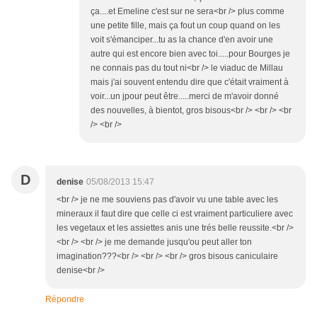
ça....et Emeline c'est sur ne sera<br /> plus comme
une petite fille, mais ça fout un coup quand on les
voit s'émanciper...tu as la chance d'en avoir une
autre qui est encore bien avec toi.....pour Bourges je
ne connais pas du tout ni<br /> le viaduc de Millau
mais j'ai souvent entendu dire que c'était vraiment à
voir...un jpour peut être.....merci de m'avoir donné
des nouvelles, à bientot, gros bisous<br /> <br /> <br
/> <br />
D
denise
05/08/2013 15:47
<br /> je ne me souviens pas d'avoir vu une table avec les
mineraux il faut dire que celle ci est vraiment particuliere avec
les vegetaux et les assiettes anis une trés belle reussite.<br />
<br /> <br /> je me demande jusqu'ou peut aller ton
imagination???<br /> <br /> <br /> gros bisous caniculaire
denise<br />
Répondre