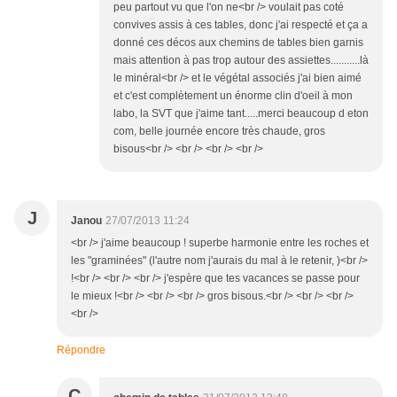
peu partout vu que l'on ne<br /> voulait pas coté
convives assis à ces tables, donc j'ai respecté et ça a
donné ces décos aux chemins de tables bien garnis
mais attention à pas trop autour des assiettes...........là
le minéral<br /> et le végétal associés j'ai bien aimé
et c'est complètement un énorme clin d'oeil à mon
labo, la SVT que j'aime tant.....merci beaucoup d eton
com, belle journée encore très chaude, gros
bisous<br /> <br /> <br /> <br />
J
Janou
27/07/2013 11:24
<br /> j'aime beaucoup ! superbe harmonie entre les roches et
les "graminées" (l'autre nom j'aurais du mal à le retenir, )<br />
!<br /> <br /> <br /> j'espère que tes vacances se passe pour
le mieux !<br /> <br /> <br /> gros bisous.<br /> <br /> <br />
<br />
Répondre
C