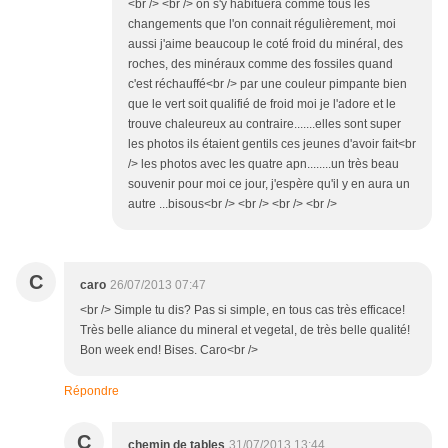
<br /> <br /> on s'y habituera comme tous les
changements que l'on connait régulièrement, moi
aussi j'aime beaucoup le coté froid du minéral, des
roches, des minéraux comme des fossiles quand
c'est réchauffé<br /> par une couleur pimpante bien
que le vert soit qualifié de froid moi je l'adore et le
trouve chaleureux au contraire.......elles sont super
les photos ils étaient gentils ces jeunes d'avoir fait<br
/> les photos avec les quatre apn........un très beau
souvenir pour moi ce jour, j'espère qu'il y en aura un
autre ...bisous<br /> <br /> <br /> <br />
C
caro
26/07/2013 07:47
<br /> Simple tu dis? Pas si simple, en tous cas très efficace!
Très belle aliance du mineral et vegetal, de très belle qualité!
Bon week end! Bises. Caro<br />
Répondre
C
chemin de tables
31/07/2013 13:44