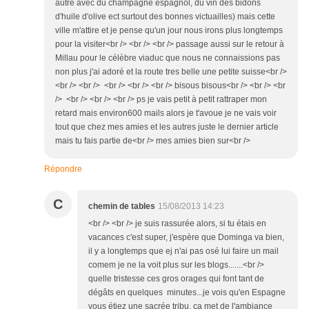
autre avec du champagne espagnol, du vin des bidons
d'huile d'olive ect surtout des bonnes victuailles) mais cette
ville m'attire et je pense qu'un jour nous irons plus longtemps
pour la visiter<br /> <br /> <br /> passage aussi sur le retour à
Millau pour le célèbre viaduc que nous ne connaissions pas
non plus j'ai adoré et la route tres belle une petite suisse<br />
<br /> <br /> <br /> <br /> <br /> bisous bisous<br /> <br /> <br
/> <br /> <br /> <br /> ps je vais petit à petit rattraper mon
retard mais environ600 mails alors je t'avoue je ne vais voir
tout que chez mes amies et les autres juste le dernier article
mais tu fais partie de<br /> mes amies bien sur<br />
Répondre
C
chemin de tables
15/08/2013 14:23
<br /> <br /> je suis rassurée alors, si tu étais en
vacances c'est super, j'espère que Dominga va bien,
il y a longtemps que ej n'ai pas osé lui faire un mail
comem je ne la voit plus sur les blogs.......<br />
quelle tristesse ces gros orages qui font tant de
dégâts en quelques minutes...je vois qu'en Espagne
vous étiez une sacrée tribu, ça met de l'ambiance