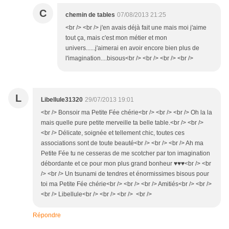
C
chemin de tables
07/08/2013 21:25
<br /> <br /> j'en avais déjà fait une mais moi j'aime
tout ça, mais c'est mon métier et mon
univers......j'aimerai en avoir encore bien plus de
l'imagination....bisous<br /> <br /> <br /> <br />
L
Libellule31320
29/07/2013 19:01
<br /> Bonsoir ma Petite Fée chérie<br /> <br /> <br /> Oh la la
mais quelle pure petite merveille ta belle table.<br /> <br />
<br /> Délicate, soignée et tellement chic, toutes ces
associations sont de toute beauté<br /> <br /> <br /> Ah ma
Petite Fée tu ne cesseras de me scotcher par ton imagination
débordante et ce pour mon plus grand bonheur ♥♥♥<br /> <br
/> <br /> Un tsunami de tendres et énormissimes bisous pour
toi ma Petite Fée chérie<br /> <br /> <br /> Amitiés<br /> <br />
<br /> Libellule<br /> <br /> <br /> <br />
Répondre