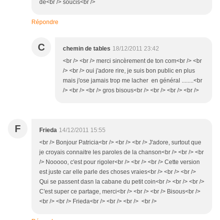
de<br /> soucis<br />
Répondre
C
chemin de tables
18/12/2011 23:42
<br /> <br /> merci sincèrement de ton com<br /> <br
/> <br /> oui j'adore rire, je suis bon public en plus
mais j'ose jamais trop me lacher en général ........<br
/> <br /> <br /> gros bisous<br /> <br /> <br /> <br />
F
Frieda
14/12/2011 15:55
<br /> Bonjour Patricia<br /> <br /> <br /> J'adore, surtout que
je croyais connaitre les paroles de la chanson<br /> <br /> <br
/> Nooooo, c'est pour rigoler<br /> <br /> <br /> Cette version
est juste car elle parle des choses vraies<br /> <br /> <br />
Qui se passent dasn la cabane du petit coin<br /> <br /> <br />
C'est super ce partage, merci<br /> <br /> <br /> Bisous<br />
<br /> <br /> Frieda<br /> <br /> <br /> <br />