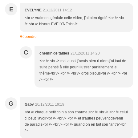
E
EVELYNE
21/12/2011 14:12
<br /> vraiment géniale cette vidéo, j'ai bien rigolé.<br /> <br
/> <br /> bisous EVELYNE<br />
Répondre
C
chemin de tables
21/12/2011 14:20
<br /> <br /> moi aussi j'avais bien ri alors j'ai tout de
suite pensé à elle pour illustrer parfaitement le
thème<br /> <br /> <br /> gros bisous<br /> <br /> <br
/> <br />
G
Gaby
20/12/2011 19:19
<br /> chaque petit coin a son charme;<br /> <br /> <br /> celui
ci peut l'avoir<br /> <br /> <br /> et d'autres peuvent devenir
de paradis<br /> <br /> <br /> quand on en fait son "antre"<br
/>