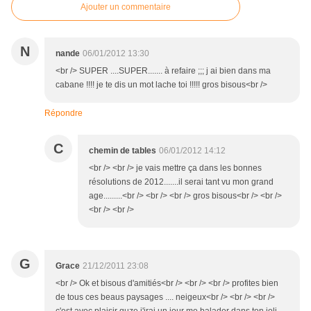
Ajouter un commentaire
N
nande
06/01/2012 13:30
<br /> SUPER ....SUPER....... à refaire ;;; j ai bien dans ma
cabane !!!! je te dis un mot lache toi !!!!! gros bisous<br />
Répondre
C
chemin de tables
06/01/2012 14:12
<br /> <br /> je vais mettre ça dans les bonnes
résolutions de 2012.......il serai tant vu mon grand
age.........<br /> <br /> <br /> gros bisous<br /> <br />
<br /> <br />
G
Grace
21/12/2011 23:08
<br /> Ok et bisous d'amitiés<br /> <br /> <br /> profites bien
de tous ces beaus paysages .... neigeux<br /> <br /> <br />