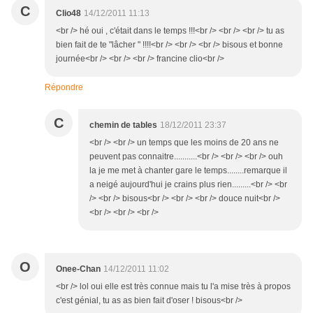
C
Clio48
14/12/2011 11:13
<br /> hé oui , c'était dans le temps !!!<br /> <br /> <br /> tu as
bien fait de te "lâcher " !!!!<br /> <br /> <br /> bisous et bonne
journée<br /> <br /> <br /> francine clio<br />
Répondre
C
chemin de tables
18/12/2011 23:37
<br /> <br /> un temps que les moins de 20 ans ne
peuvent pas connaitre...........<br /> <br /> <br /> ouh
la je me met à chanter gare le temps........remarque il
a neigé aujourd'hui je crains plus rien.........<br /> <br
/> <br /> bisous<br /> <br /> <br /> douce nuit<br />
<br /> <br /> <br />
O
Onee-Chan
14/12/2011 11:02
<br /> lol oui elle est très connue mais tu l'a mise très à propos
c'est génial, tu as as bien fait d'oser ! bisous<br />