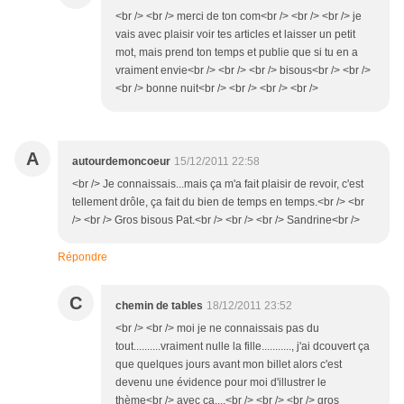
<br /> <br /> merci de ton com<br /> <br /> <br /> je
vais avec plaisir voir tes articles et laisser un petit
mot, mais prend ton temps et publie que si tu en a
vraiment envie<br /> <br /> <br /> bisous<br /> <br />
<br /> bonne nuit<br /> <br /> <br /> <br />
A
autourdemoncoeur
15/12/2011 22:58
<br /> Je connaissais...mais ça m'a fait plaisir de revoir, c'est
tellement drôle, ça fait du bien de temps en temps.<br /> <br
/> <br /> Gros bisous Pat.<br /> <br /> <br /> Sandrine<br />
Répondre
C
chemin de tables
18/12/2011 23:52
<br /> <br /> moi je ne connaissais pas du
tout..........vraiment nulle la fille..........., j'ai dcouvert ça
que quelques jours avant mon billet alors c'est
devenu une évidence pour moi d'illustrer le
thème<br /> avec ça....<br /> <br /> <br /> gros