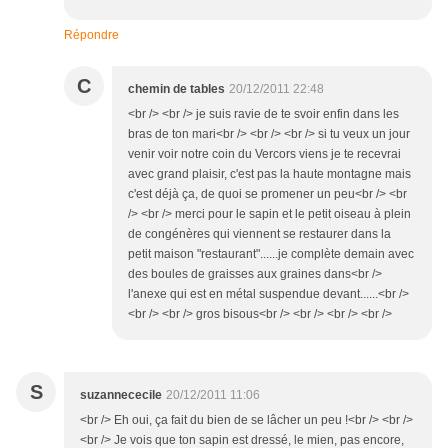
Répondre
C
chemin de tables
20/12/2011 22:48
<br /> <br /> je suis ravie de te svoir enfin dans les
bras de ton mari<br /> <br /> <br /> si tu veux un jour
venir voir notre coin du Vercors viens je te recevrai
avec grand plaisir, c'est pas la haute montagne mais
c'est déjà ça, de quoi se promener un peu<br /> <br
/> <br /> merci pour le sapin et le petit oiseau à plein
de congénères qui viennent se restaurer dans la
petit maison "restaurant"......je complète demain avec
des boules de graisses aux graines dans<br />
l'anexe qui est en métal suspendue devant......<br />
<br /> <br /> gros bisous<br /> <br /> <br /> <br />
S
suzannececile
20/12/2011 11:06
<br /> Eh oui, ça fait du bien de se lâcher un peu !<br /> <br />
<br /> Je vois que ton sapin est dressé, le mien, pas encore,