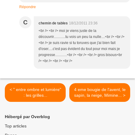
Répondre
C
chemin de tables
18/12/2011 23:36
<br /> <br /> moi je viens juste de la
découvrir.............tu vois un peu la nulle....<br /> <br />
<br /> je suis ravie si tu toruves que j'ai bien fait
d'oser.....c'est pas évident du tout pour moi mais je
progresse.............<br /> <br /> <br /> gros bisous<br
/> <br /> <br /> <br />
< " entre ombre et lumière"
4 eme bougie de l'avent, le
: les grilles...
sapin, la neige, Mimine... >
Hébergé par Overblog
Top articles