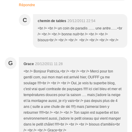
Répondre
C
chemin de tables
20/12/2011 22:54
<br /> <br /> un coin de paradis ....... une antre.......<br
/> <br /> <br /> bonne nuit<br /> <br /> <br />
bisous<br /> <br /> <br /> <br /> <br /> <br /> <br />
G
Grace
20/12/2011 11:28
<br /> Bonjour Patricia,<br /> <br /> <br /> Merci pour ton
gentil com, oui mon mari est arrivié hier, OUFFF ça me
soulage !!!!<br /> <br /> <br /> Oui, je vois tu superbe blog,
c'est vrai quel contraste de paysages !!!!! ici ciel bleu et mer et
températures douces pour la saison ..... mais j'adore la neige
et la montagne aussi, je n'y vais<br /> pas depuis plus de 4
ans ( suite a une chute de ski !!!!) mais j'aimerai bien y
retourner !!!!!<br /> <br /> <br /> Ton sapin est superbe et ton
environnement aussi, j'adore le petit oiseau qui vient manger
dans le petit châlet !!!!!<br /> <br /> <br /> bisous d'amitiés<br
/> <br /> <br /> Grace<br />