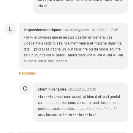
aussi j'ai ri<br /> <br /> <br /> bises<br /> <br /> <br />
<br />
L
lespassionsdecriquette.over-blog.com
14/12/2011 12:45
<br /> je t'avoues que je ne suis pas fan en général des
vidéos mais cette fois j'ai vraiment vien ri et imaginé dans ma
tete ... puis tu as gagné un jour sans rire ou du moins sourire
est un jour de<br /> perdu merci merci<br /> <br /> <br /> <br
/> <br /> <br /> bisous<br />
Répondre
C
chemin de tables
18/12/2011 23:38
<br /> <br /> oui mon aussi j'ai bien ri et c'est génial
ça............et oui les jours sans rire c'est des jours de
perdus....mais des fois...............<br /> <br /> <br />
gros bisous<br /> <br /> <br /> <br />