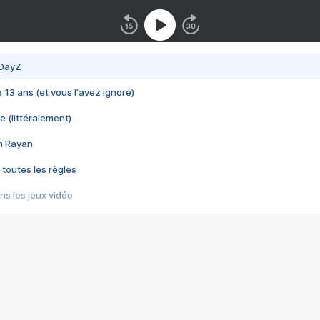
 DayZ
 a 13 ans (et vous l'avez ignoré)
e (littéralement)
im Rayan
 toutes les règles
s les jeux vidéo
us choquant de Rockstar ? - Le scandale BULLY
e plus moche de Steam
du RÊVE tourne au CAUCHEMAR
pendant 8 heures