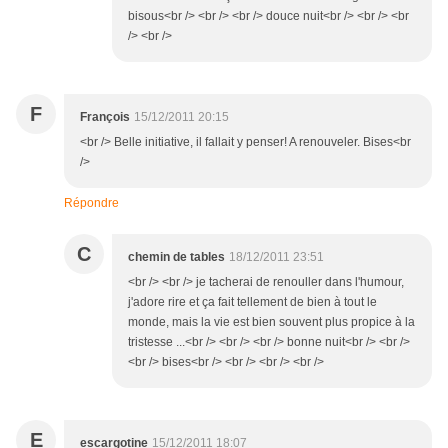
bisous<br /> <br /> <br /> douce nuit<br /> <br /> <br
/> <br />
F
François
15/12/2011 20:15
<br /> Belle initiative, il fallait y penser! A renouveler. Bises<br
/>
Répondre
C
chemin de tables
18/12/2011 23:51
<br /> <br /> je tacherai de renouller dans l'humour,
j'adore rire et ça fait tellement de bien à tout le
monde, mais la vie est bien souvent plus propice à la
tristesse ...<br /> <br /> <br /> bonne nuit<br /> <br />
<br /> bises<br /> <br /> <br /> <br />
E
escargotine
15/12/2011 18:07