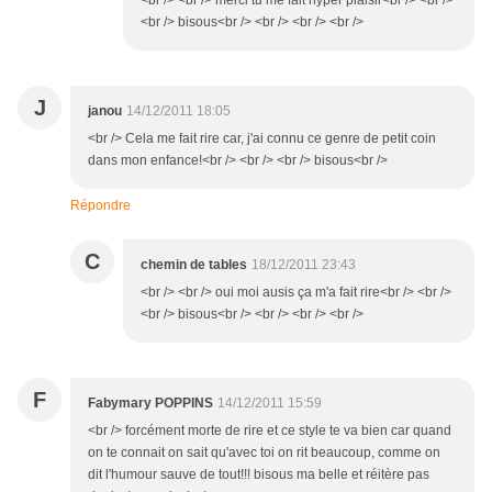
<br /> <br /> merci tu me fait hyper plaisir<br /> <br />
<br /> bisous<br /> <br /> <br /> <br />
J
janou
14/12/2011 18:05
<br /> Cela me fait rire car, j'ai connu ce genre de petit coin
dans mon enfance!<br /> <br /> <br /> bisous<br />
Répondre
C
chemin de tables
18/12/2011 23:43
<br /> <br /> oui moi ausis ça m'a fait rire<br /> <br />
<br /> bisous<br /> <br /> <br /> <br />
F
Fabymary POPPINS
14/12/2011 15:59
<br /> forcément morte de rire et ce style te va bien car quand
on te connait on sait qu'avec toi on rit beaucoup, comme on
dit l'humour sauve de tout!!! bisous ma belle et réitère pas