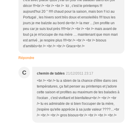
c'est avec plaisir quze j'irai un jour me balader dans ton joli
décor !!!<br /> <br /> <br /> Ici , c'est le printemps !!!
aujourd'hui 20 ° !!!!! chaud pour la saison, mais bon !! ici au
Portugal , les hivers sont très doux et ensoleillés !!!! tous les
jours je me balzde au bord de<br /> la mer ... j'en profite un
peu car je suis tout près !!!!!<br /> <br /> <br /> mais avant de
tout ça je m'occupe de ma mère .... maintenant que mon mari
est arrivé , je respire plus !!!!<br /> <br /> <br /> bisous
d'amitiés<br /> <br /> <br /> Grace<br />
Répondre
C
chemin de tables
21/12/2011 23:17
<br /> <br /> tu a sbien de la chance d'être dans ces
températures, ça fait penser au printemps et j'adore
cette saison et profites au maximum de tes balades à
l'océan , c'est vivifiant et bienfaiteur<br /> <br /> <br
/> tu es admirable de si bien t'occuper de ta mère,
j'espère qu'elle apprécie à sa juste valeur ????....<br
/> <br /> <br /> gros bisous<br /> <br /> <br /> <br />