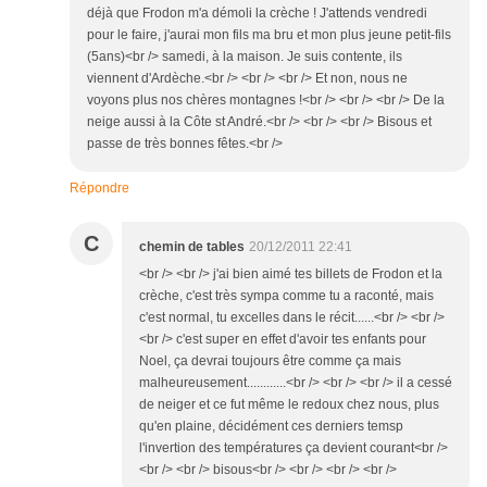
déjà que Frodon m'a démoli la crèche ! J'attends vendredi
pour le faire, j'aurai mon fils ma bru et mon plus jeune petit-fils
(5ans)<br /> samedi, à la maison. Je suis contente, ils
viennent d'Ardèche.<br /> <br /> <br /> Et non, nous ne
voyons plus nos chères montagnes !<br /> <br /> <br /> De la
neige aussi à la Côte st André.<br /> <br /> <br /> Bisous et
passe de très bonnes fêtes.<br />
Répondre
C
chemin de tables
20/12/2011 22:41
<br /> <br /> j'ai bien aimé tes billets de Frodon et la
crèche, c'est très sympa comme tu a raconté, mais
c'est normal, tu excelles dans le récit......<br /> <br />
<br /> c'est super en effet d'avoir tes enfants pour
Noel, ça devrai toujours être comme ça mais
malheureusement............<br /> <br /> <br /> il a cessé
de neiger et ce fut même le redoux chez nous, plus
qu'en plaine, décidément ces derniers temsp
l'invertion des températures ça devient courant<br />
<br /> <br /> bisous<br /> <br /> <br /> <br />