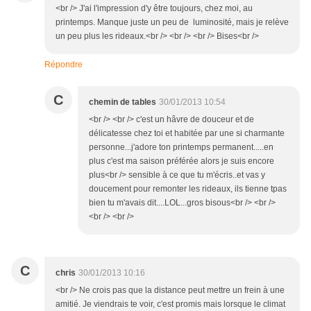
<br /> J'ai l'impression d'y être toujours, chez moi, au
printemps. Manque juste un peu de luminosité, mais je relève
un peu plus les rideaux.<br /> <br /> <br /> Bises<br />
Répondre
C
chemin de tables
30/01/2013 10:54
<br /> <br /> c'est un hâvre de douceur et de
délicatesse chez toi et habitée par une si charmante
personne...j'adore ton printemps permanent.....en
plus c'est ma saison préférée alors je suis encore
plus<br /> sensible à ce que tu m'écris..et vas y
doucement pour remonter les rideaux, ils tienne tpas
bien tu m'avais dit....LOL...gros bisous<br /> <br />
<br /> <br />
C
chris
30/01/2013 10:16
<br /> Ne crois pas que la distance peut mettre un frein à une
amitié. Je viendrais te voir, c'est promis mais lorsque le climat