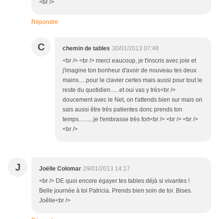
<br />
Répondre
C
chemin de tables
30/01/2013 07:48
<br /> <br /> merci eaucoup, je t'inscris avec joie et
j'imagine ton bonheur d'avoir de nouveau tes deux
mains.....pour le clavier certes mais aussi pour tout le
reste du quotidien......et oui vas y très<br />
doucement avec le Net, on t'attends bien sur mais on
sais aussi être très patientes donc prends ton
temps..........je t'embrasse très fort<br /> <br /> <br />
<br />
J
Joëlle Colomar
29/01/2013 14:17
<br /> DE quoi encore égayer tes tables déjà si vivantes !
Belle journée à toi Patricia. Prends bien soin de toi. Bises.
Joêlle<br />