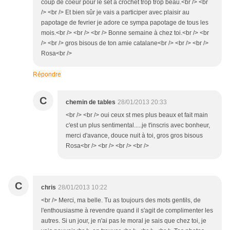
coup de coeur pour le set a crochet trop trop beau.<br /> <br
/> <br /> Et bien sûr je vais a participer avec plaisir au
papotage de fevrier je adore ce sympa papotage de tous les
mois.<br /> <br /> <br /> Bonne semaine à chez toi.<br /> <br
/> <br /> gros bisous de ton amie catalane<br /> <br /> <br />
Rosa<br />
Répondre
C
chemin de tables
28/01/2013 20:33
<br /> <br /> oui ceux st mes plus beaux et fait main
c'est un plus sentimental.....je t'inscris avec bonheur,
merci d'avance, douce nuit à toi, gros gros bisous
Rosa<br /> <br /> <br /> <br />
C
chris
28/01/2013 10:22
<br /> Merci, ma belle. Tu as toujours des mots gentils, de
l'enthousiasme à revendre quand il s'agit de complimenter les
autres. Si un jour, je n'ai pas le moral je sais que chez toi, je