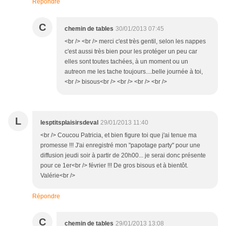
Répondre
C
chemin de tables
30/01/2013 07:45
<br /> <br /> merci c'est très gentil, selon les nappes
c'est aussi très bien pour les protéger un peu car
elles sont toutes tachées, à un moment ou un
autreon me les tache toujours....belle journée à toi,
<br /> bisous<br /> <br /> <br /> <br />
L
lesptitsplaisirsdeval
29/01/2013 11:40
<br /> Coucou Patricia, et bien figure toi que j'ai tenue ma
promesse !!! J'ai enregistré mon "papotage party" pour une
diffusion jeudi soir à partir de 20h00... je serai donc présente
pour ce 1er<br /> février !!! De gros bisous et à bientôt.
Valérie<br />
Répondre
C
chemin de tables
29/01/2013 13:08