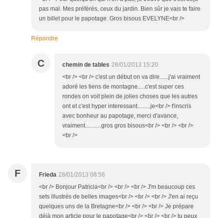
pas mal. Mes préférés, ceux du jardin. Bien sûr je vais te faire
un billet pour le papotage. Gros bisous EVELYNE<br />
Répondre
C
chemin de tables
28/01/2013 15:20
<br /> <br /> c'est un début on va dire......j'ai vraiment
adoré les tiens de montagne.....c'est super ces
rondes on voit plein de jolies choses que les autres
ont et c'est hyper interessant.........je<br /> t'inscris
avec bonheur au papotage, merci d'avance,
vraiment...........gros gros bisous<br /> <br /> <br />
<br />
F
Frieda
28/01/2013 08:56
<br /> Bonjour Patricia<br /> <br /> <br /> J'm beaucoup ces
sets illustrés de belles images<br /> <br /> <br /> J'en ai reçu
quelques uns de la Bretagne<br /> <br /> <br /> Je prépare
déjà mon article pour le papotage<br /> <br /> <br /> tu peux