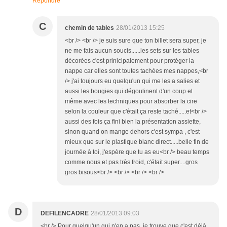
Répondre
C
chemin de tables
28/01/2013 15:25
<br /> <br /> je suis sure que ton billet sera super, je
ne me fais aucun soucis......les sets sur les tables
décorées c'est prinicipalement pour protéger la
nappe car elles sont toutes tachées mes nappes,<br
/> j'ai toujours eu quelqu'un qui me les a salies et
aussi les bougies qui dégoulinent d'un coup et
même avec les techniques pour absorber la cire
selon la couleur que c'était ça reste taché.....et<br />
aussi des fois ça fini bien la présentation assiette,
sinon quand on mange dehors c'est sympa , c'est
mieux que sur le plastique blanc direct.....belle fin de
journée à toi, j'espère que tu as eu<br /> beau temps
comme nous et pas très froid, c'était super....gros
gros bisous<br /> <br /> <br /> <br />
D
DEFILENCADRE
28/01/2013 09:03
<br /> Pour quelqu'un qui n'en a pas, je trouve que c'est déjà