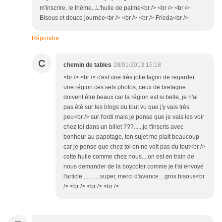
m'inscrire, le thème...L'huile de palme<br /> <br /> <br />
Bisous et douce journée<br /> <br /> <br /> Frieda<br />
Répondre
C
chemin de tables
28/01/2013 15:18
<br /> <br /> c'est une très jolie façon de regarder
une région ces sets photos, ceux de bretagne
doivent être beaux car la région est si belle, je n'ai
pas été sur les blogs du tout vu que j'y vais très
peu<br /> sur l'ordi mais je pense que je vais les voir
chez toi dans un billet ???......je t'inscris avec
bonheur au papotage, ton sujet me plait beaucoup
car je pense que chez toi on ne voit pas du tout<br />
cette huile comme chez nous....on est en train de
nous demander de la boycoter comme je t'ai envoyé
l'article............super, merci d'avance....gros bisous<br
/> <br /> <br /> <br />