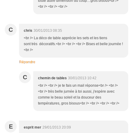
toute autre dimension du coup....gros bisous<br />
<br /> <br /> <br />
C
chris
30/01/2013 08:35
<br /> La déco de table apprécie les sets et les tiens
sont très décoratifs.<br /> <br /> <br /> Bises et belle journée !
<br />
Répondre
C
chemin de tables
30/01/2013 10:42
<br /> <br /> je te fais un mail réponse<br /> <br />
<br /> très belle jurnée à toi aussi, j'espère avec
comme le beau soleil et la douceur des
températures, gros bisous<br /> <br /> <br /> <br />
E
esprit mer
29/01/2013 20:09