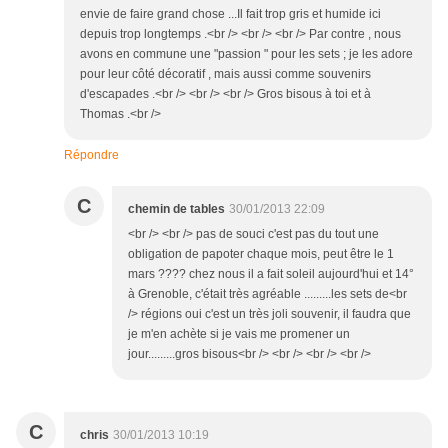
envie de faire grand chose ...Il fait trop gris et humide ici
depuis trop longtemps .<br /> <br /> <br /> Par contre , nous
avons en commune une "passion " pour les sets ; je les adore
pour leur côté décoratif , mais aussi comme souvenirs
d'escapades .<br /> <br /> <br /> Gros bisous à toi et à
Thomas .<br />
Répondre
C
chemin de tables
30/01/2013 22:09
<br /> <br /> pas de souci c'est pas du tout une
obligation de papoter chaque mois, peut être le 1
mars ???? chez nous il a fait soleil aujourd'hui et 14°
à Grenoble, c'était très agréable .........les sets de<br
/> régions oui c'est un très joli souvenir, il faudra que
je m'en achète si je vais me promener un
jour.........gros bisous<br /> <br /> <br /> <br />
C
chris
30/01/2013 10:19