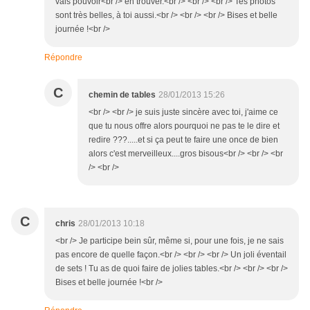
vais pouvoir<br /> en trouver.<br /> <br /> <br /> Tes photos
sont très belles, à toi aussi.<br /> <br /> <br /> Bises et belle
journée !<br />
Répondre
C
chemin de tables
28/01/2013 15:26
<br /> <br /> je suis juste sincère avec toi, j'aime ce
que tu nous offre alors pourquoi ne pas te le dire et
redire ???.....et si ça peut te faire une once de bien
alors c'est merveilleux....gros bisous<br /> <br /> <br
/> <br />
C
chris
28/01/2013 10:18
<br /> Je participe bein sûr, même si, pour une fois, je ne sais
pas encore de quelle façon.<br /> <br /> <br /> Un joli éventail
de sets ! Tu as de quoi faire de jolies tables.<br /> <br /> <br />
Bises et belle journée !<br />