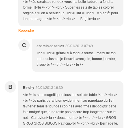
<br /> Je serais au rendez-vous ma belle j'adore , a fond la
forme !!!!<br /> <br /> <br /> Super tes sets de tables colorer
originale tu en a beaucoup .<br /> <br /> <br /> A bientôt pour
ton papotage....<br /> <br /> <br /> Brigitte<br />
Répondre
C
chemin de tables
30/01/2013 07:49
<br /> <br /> génial si à fond la forme....merci de ton
enthousiasme, je t'inscris avec joie, bonne journée,
bises<br /> <br /> <br /> <br />
B
Binchy
29/01/2013 16:30
<br /> Ils sont magnifiques tous tes sets de table !<br /> <br />
<br /> Je participerai bien évidemment au papotage du 1er
février et ferai le tour des copines avec "mes dix doigts" cette
fois malgré que je ne reste pas encore trop longtemps sur le
net... Ca revient<br /> doucement...<br /> <br /> <br /> GROS
GROS GROS BISOUS Patricia.<br /> <br /> <br /> Bernadette.