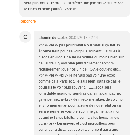
sera plus doux. Je m'en ferai même une joie.<br /> <br /> <br
/> Bises et belle journée ?<br />
Répondre
C
chemin de tables
30/01/2013 22:14
<br /> <br /> pas pour l'amitié oui mais si ça fait un
énorme frein pour se voir plus souvent.....si tu es à
disons environ 1 heure de voiture ou moins bien sur
de l'autre tu y vas bien plus facilement et<br />
régulièrement que nos 3 h de TGV,le cout etc etc....
<br /> <br /> <br /> je ne vais pas voir une expo
comme ça à Paris et tu le sais bien, dans ce cas je
pourrais te voir plus souvent............et ça sera
formidable quand tu viendras dans ma campagne,
ça te permettra<br /> de mieux me situer, de voit mon
environnement et pour la suite de notre relation ça
sera énorme, je vois bien comme ça me fait à moi
quand je lis tes bilelts, je connais les lieux, j'ai été
dans<br /> ton univers et c'est merveilleux pour
continuer à distance, que virtuellement qui a une