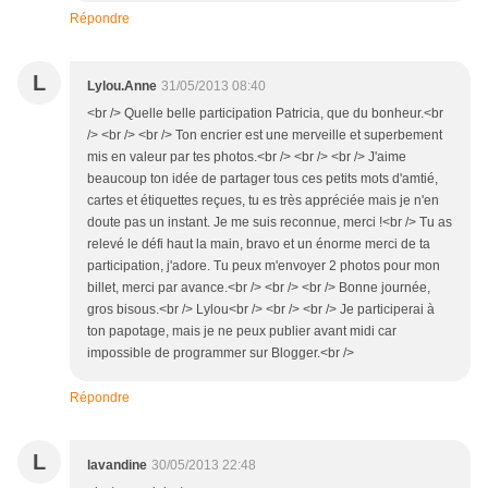
Répondre
L
Lylou.Anne
31/05/2013 08:40
<br /> Quelle belle participation Patricia, que du bonheur.<br
/> <br /> <br /> Ton encrier est une merveille et superbement
mis en valeur par tes photos.<br /> <br /> <br /> J'aime
beaucoup ton idée de partager tous ces petits mots d'amtié,
cartes et étiquettes reçues, tu es très appréciée mais je n'en
doute pas un instant. Je me suis reconnue, merci !<br /> Tu as
relevé le défi haut la main, bravo et un énorme merci de ta
participation, j'adore. Tu peux m'envoyer 2 photos pour mon
billet, merci par avance.<br /> <br /> <br /> Bonne journée,
gros bisous.<br /> Lylou<br /> <br /> <br /> Je participerai à
ton papotage, mais je ne peux publier avant midi car
impossible de programmer sur Blogger.<br />
Répondre
L
lavandine
30/05/2013 22:48