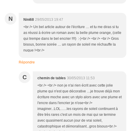
N
Nini68
29/05/2013 19:47
<br /> Un bel article autour de l'écriture .... et tu me diras si tu
as réussi à écrire un roman avec ta belle plume orange, (celle
qui trempe dans le bel encrier !!!!) :-)<br /> <br /> <br /> Gros
bisous, bonne soirée .... un rayon de soleil me réchauffe la
nuque !<br />
Répondre
C
chemin de tables
30/05/2013 11:53
<br /> <br /> non je n'ai rien écrit avec cette jolie
plume qui n'est que décorative ....je trouve déjà mon
écriture moche avec un stylo alors avec une plume et
l'encre dans l'encrier je n'ose<br />
imaginer...LOL.......les rayons de soleil continuent à
être très rares c'est un mois de mai qui se termine
avec quasiment aucun jour de vrai soleil,
catastrophique et démoralisant...gros bisous<br />