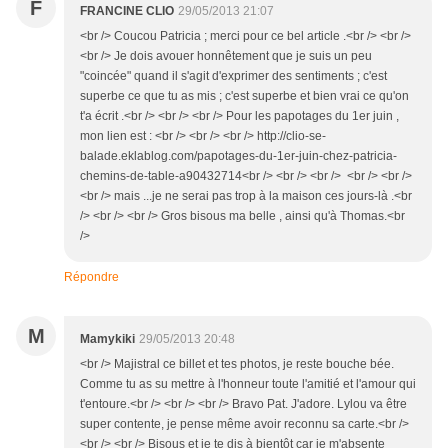
F
FRANCINE CLIO
29/05/2013 21:07
<br /> Coucou Patricia ; merci pour ce bel article .<br /> <br />
<br /> Je dois avouer honnêtement que je suis un peu
"coincée" quand il s'agit d'exprimer des sentiments ; c'est
superbe ce que tu as mis ; c'est superbe et bien vrai ce qu'on
t'a écrit .<br /> <br /> <br /> Pour les papotages du 1er juin ,
mon lien est : <br /> <br /> <br /> http://clio-se-
balade.eklablog.com/papotages-du-1er-juin-chez-patricia-
chemins-de-table-a90432714<br /> <br /> <br /> <br /> <br />
<br /> mais ...je ne serai pas trop à la maison ces jours-là .<br
/> <br /> <br /> Gros bisous ma belle , ainsi qu'à Thomas.<br
/>
Répondre
M
Mamykiki
29/05/2013 20:48
<br /> Majistral ce billet et tes photos, je reste bouche bée.
Comme tu as su mettre à l'honneur toute l'amitié et l'amour qui
t'entoure.<br /> <br /> <br /> Bravo Pat. J'adore. Lylou va être
super contente, je pense même avoir reconnu sa carte.<br />
<br /> <br /> Bisous et je te dis à bientôt car je m'absente