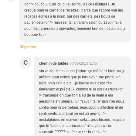
<br /> coucou, quel joli billet sur toutes ces écritures. Je
craque pour le carnet de recettes, parce que j'adore voir les
recettes écrites à la main, sur des carnets, des bouts de
papier, cela<br /> représente la transmission du savoir faire
pour les générations suivantes, hmmmm brin de nostalgie.biz
boubou<br />
Répondre
C
chemin de tables
30/05/2013 11:56
<br /> <br /> moi aussi j'adore ça même si bien sur je
préfère pour celles que je fais avoir une photo, un
texte bien lisible etc....je trouve que c'est très
émouvant et précieux, comme tu le dis c'es tune<br
/> transmission que l'on a eu de la main d ela
personne en général, un "savoir faire" que l'on nous
confie pour le perpétuer, beaucoup d'affection et de
sentiments, alor soui on est un peu<br />
nostalgiques en écrivant celà....gros bisous, j'espère
que le "pied de la princesse" n'est plus qu'un
souvenir..?????<br /> <br /> <br /> <br />