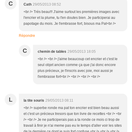
C
Cath
29/05/2013 08:52
<br /> Très beau!!! J'aime surtout les premières images avec
l'encrier et la plume, tu t'en doutes bien. Je participerai au
papotage du mois. Je t'embrasse fort, bisous ma Pat<br />
Répondre
C
chemin de tables
29/05/2013 18:05
<br /> <br /> j'aime beaucoup cet encrier et c'est le
seul objet ancien comme ça que j'ai donc encore
plus précieux, je t'inscris avec joie, moi aussi je
t'embrasse fort<br /> <br /> <br /> <br />
L
la tite souris
29/05/2013 08:11
<br /> superbe ronde ma pat ton encrier est bien beau aussi
et c'est un précieux tresors que ton livre de recettes <br /> <br
/> <br /> Je ne participerais pas a ta ronde ce mois ci trop de
travail à finir je n'ai meme pas eu le temps d'aller voir les sites
de la dernière ce dont je suis fort confuse <br /> <br /> <br />