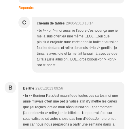
Répondre
C
chemin de tables
29/05/2013 18:14
<br /> <br /> moi aussi je l'adore c'es tpour ça que je
me la suis offert eà moi même....LOL.....oui quel
plaisir d erajoute rune carte dans la boite et aussi de
fouiller dedans et relire des mots si<br /> gentils...je
t'inscris avec joie et tu me fait languir là avec ce que
tu fais juste allusion...LOL...gros bisous<br /> <br />
<br /> <br />
B
Berthe
29/05/2013 09:56
<br /> Bonjour Pat,c'est magnifique toutes ces cartes,moi une
amie m'avais offert une petite valise afin d'y mettre les cartes
que j'ai reçues lors de mon hôspitalisation.Et par moment
j'adore les<br /> relire,tien le billet du 1er pourrait être sur
cette valisette où autre chose pas trop d'idées.Je ne promet
rien car nous nous préparons a partir une semaine dans la