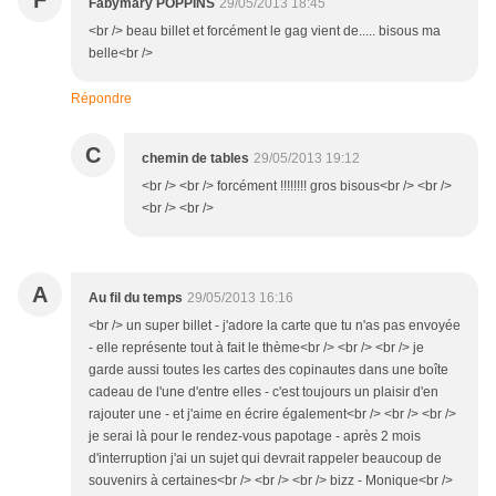
F
Fabymary POPPINS
29/05/2013 18:45
<br /> beau billet et forcément le gag vient de..... bisous ma
belle<br />
Répondre
C
chemin de tables
29/05/2013 19:12
<br /> <br /> forcément !!!!!!!! gros bisous<br /> <br />
<br /> <br />
A
Au fil du temps
29/05/2013 16:16
<br /> un super billet - j'adore la carte que tu n'as pas envoyée
- elle représente tout à fait le thème<br /> <br /> <br /> je
garde aussi toutes les cartes des copinautes dans une boîte
cadeau de l'une d'entre elles - c'est toujours un plaisir d'en
rajouter une - et j'aime en écrire également<br /> <br /> <br />
je serai là pour le rendez-vous papotage - après 2 mois
d'interruption j'ai un sujet qui devrait rappeler beaucoup de
souvenirs à certaines<br /> <br /> <br /> bizz - Monique<br />