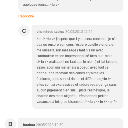
quelques jours.....<br />
Répondre
C
chemin de tables
30/05/2013 11:59
<br /> <br /> j'espère que Lylou sera contente, je n'ai
pas eu encore son com, j'espère qu'elle viendra et
me laissera son message ( tant pis un avec
l'ordinateur et son impersonabilité bien sur...mais
si<br /> pratique il ne faut pas le nier...) et j'ai fait une
association qui me tenais à coeur, avec tout ce
bonheur de recevoir des cartes et j'aime les
écritures, elles sont si riches et différentes,<br />
elles sont si expressives et j'adore regarder ça sans
aucun jugement bien sur.....juste l'esthétique, le
charme des mots alignés....très bonnes petites
vacances à toi, gros bisous<br /> <br /> <br /> <br />
B
boubou
29/05/2013 19:50