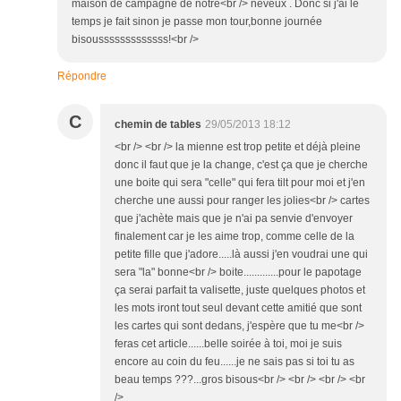
maison de campagne de notre<br /> neveux . Donc si j'ai le
temps je fait sinon je passe mon tour,bonne journée
bisousssssssssssss!<br />
Répondre
C
chemin de tables
29/05/2013 18:12
<br /> <br /> la mienne est trop petite et déjà pleine
donc il faut que je la change, c'est ça que je cherche
une boite qui sera "celle" qui fera tilt pour moi et j'en
cherche une aussi pour ranger les jolies<br /> cartes
que j'achète mais que je n'ai pa senvie d'envoyer
finalement car je les aime trop, comme celle de la
petite fille que j'adore.....là aussi j'en voudrai une qui
sera "la" bonne<br /> boite.............pour le papotage
ça serai parfait ta valisette, juste quelques photos et
les mots iront tout seul devant cette amitié que sont
les cartes qui sont dedans, j'espère que tu me<br />
feras cet article......belle soirée à toi, moi je suis
encore au coin du feu......je ne sais pas si toi tu as
beau temps ???...gros bisous<br /> <br /> <br /> <br
/>