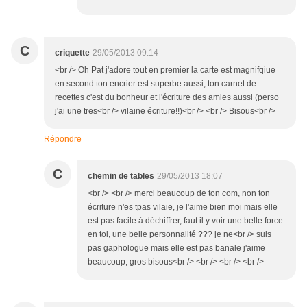
C
criquette
29/05/2013 09:14
<br /> Oh Pat j'adore tout en premier la carte est magnifqiue
en second ton encrier est superbe aussi, ton carnet de
recettes c'est du bonheur et l'écriture des amies aussi (perso
j'ai une tres<br /> vilaine écriture!!)<br /> <br /> Bisous<br />
Répondre
C
chemin de tables
29/05/2013 18:07
<br /> <br /> merci beaucoup de ton com, non ton
écriture n'es tpas vilaie, je l'aime bien moi mais elle
est pas facile à déchiffrer, faut il y voir une belle force
en toi, une belle personnalité ??? je ne<br /> suis
pas gaphologue mais elle est pas banale j'aime
beaucoup, gros bisous<br /> <br /> <br /> <br />