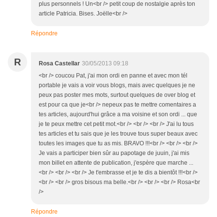
plus personnels ! Un<br /> petit coup de nostalgie après ton
article Patricia. Bises. Joëlle<br />
Répondre
R
Rosa Castellar
30/05/2013 09:18
<br /> coucou Pat, j'ai mon ordi en panne et avec mon tél
portable je vais a voir vous blogs, mais avec quelques je ne
peux pas poster mes mots, surtout quelques de over blog et
est pour ca que je<br /> nepeux pas te mettre comentaires a
tes articles, aujourd'hui grâce a ma voisine et son ordi ... que
je te peux mettre cet petit mot.<br /> <br /> <br /> J'ai lu tous
tes articles et tu sais que je les trouve tous super beaux avec
toutes les images que tu as mis. BRAVO !!!<br /> <br /> <br />
Je vais a participer bien sûr au papotage de juuin, j'ai mis
mon billet en attente de publication, j'espère que marche ...
<br /> <br /> <br /> Je t'embrasse et je te dis a bientôt !!!<br />
<br /> <br /> gros bisous ma belle.<br /> <br /> <br /> Rosa<br
/>
Répondre