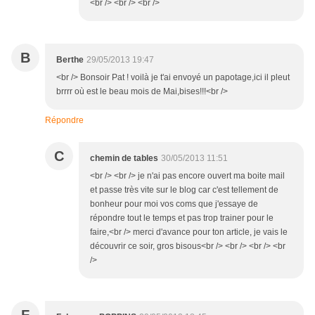
<br /> <br /> <br />
B
Berthe
29/05/2013 19:47
<br /> Bonsoir Pat ! voilà je t'ai envoyé un papotage,ici il pleut
brrrr où est le beau mois de Mai,bises!!!<br />
Répondre
C
chemin de tables
30/05/2013 11:51
<br /> <br /> je n'ai pas encore ouvert ma boite mail
et passe très vite sur le blog car c'est tellement de
bonheur pour moi vos coms que j'essaye de
répondre tout le temps et pas trop trainer pour le
faire,<br /> merci d'avance pour ton article, je vais le
découvrir ce soir, gros bisous<br /> <br /> <br /> <br
/>