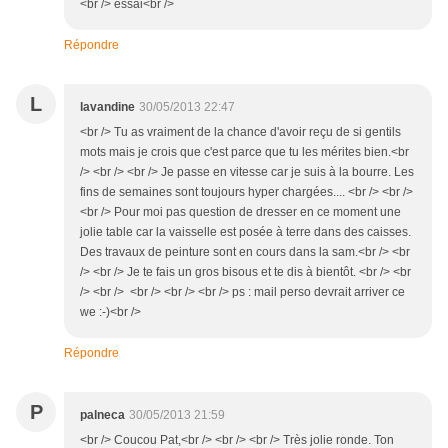
<br /> essai<br />
Répondre
L
lavandine
30/05/2013 22:47
<br /> Tu as vraiment de la chance d'avoir reçu de si gentils
mots mais je crois que c'est parce que tu les mérites bien.<br
/> <br /> <br /> Je passe en vitesse car je suis à la bourre. Les
fins de semaines sont toujours hyper chargées.... <br /> <br />
<br /> Pour moi pas question de dresser en ce moment une
jolie table car la vaisselle est posée à terre dans des caisses.
Des travaux de peinture sont en cours dans la sam.<br /> <br
/> <br /> Je te fais un gros bisous et te dis à bientôt. <br /> <br
/> <br /> <br /> <br /> <br /> ps : mail perso devrait arriver ce
we :-)<br />
Répondre
P
palneca
30/05/2013 21:59
<br /> Coucou Pat,<br /> <br /> <br /> Très jolie ronde. Ton