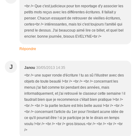
<br /> Que c'est judicieux pour ton reportage d'y associer les
petits mots reçus avec les différentes écritures. Il fallait y
penser. Chacun essayant de retrouver de vieilles écritures,
certes<br /> intéressantes, mais toi c'est toujours l'amitié qui
prend le dessus. J'ai beaucoup aimé lire ce billet, et quel bel
encrier. bonne journée, bisous EVELYNE<br />
Répondre
J
Janou
30/05/2013 14:35
<br /> une super ronde d'écriture ! tu as sû l'illustrer avec des
objets de toute beauté !<br /> <br /> <br /> concernant les
menus j'ai fait comme toi pendant des années, mais
informatiquement, et j'ai retrouvé le classeur cette semaine ! il
faudrait bien que je recommence c'était bien pratique !<br />
<br /> <br /> la partie lecture est très belle aussi !<br /> <br />
<br /> concernant l'article du 1er pour l'instant acune idée de
ce qu'il pourrait être ! si je participe je te le dirais en temps
voulu !<br /> <br /> <br /> gros bisous.<br /> <br /> <br /> <br
/>