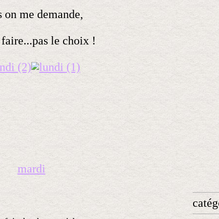
s on me demande,
 faire...pas le choix !
mardi
catég