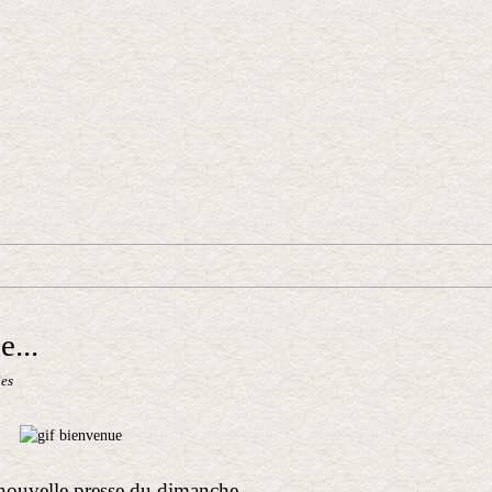
...
les
nouvelle presse du dimanche