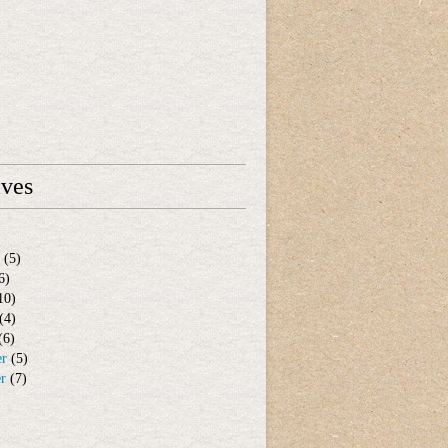
ives
(5)
6)
10)
(4)
(6)
er
(5)
er
(7)