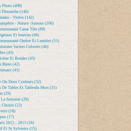
s Photo
(498)
u Dimanche
(146)
lades - Visites
(142)
ampêtre - Nature -saisons
(100)
ommunauté Casse Tête
(89)
gétaux Et Insectes
(66)
ommunauté Ombre Et Lumière
(51)
ntaisies Variées Colorées
(46)
bre
(43)
Scène Et Rondes
(43)
s Riens
(42)
nimaux
(41)
e Ou Deux Couleurs
(32)
s De Tables Et Tablesdu Mois
(31)
ts
(29)
 La Semaine
(29)
 Choisis
(22)
ivers
(18)
ques
(17)
ris 2012 - 2013
(16)
l Et St Sylvestre
(15)