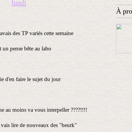
lundi
À pr
j'avais des TP variés cette semaine
ait un pense bête au labo
ie d'en faire le sujet du jour
gne au moins va vous interpeller ????!!!!
e vais lire de nouveaux des "beurk"