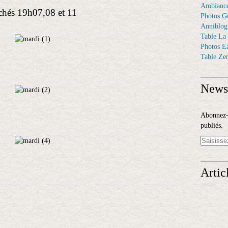
Ambiance
ichés 19h07,08 et 11
Photos G
Anniblog
Table La
Photos E
Table Ze
Newsl
Abonnez-v
publiés.
Artic