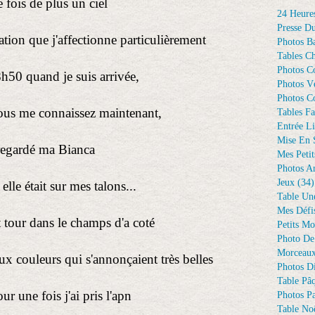
 fois de plus un ciel
24 Heure
Presse D
ion que j'affectionne particulièrement
Photos Ba
Tables Ch
Photos C
18h50 quand je suis arrivée,
Photos Vé
Photos C
ous me connaissez maintenant,
Tables Fa
Entrée Li
Mise En 
regardé ma Bianca
Mes Petit
Photos A
Jeux
(34)
o elle était sur mes talons...
Table Un
Mes Défi
t tour dans le champs d'a coté
Petits Mo
Photo De
Morceaux
aux couleurs qui s'annonçaient très belles
Photos D
Table Pâ
r une fois j'ai pris l'apn
Photos Pa
Table Noë