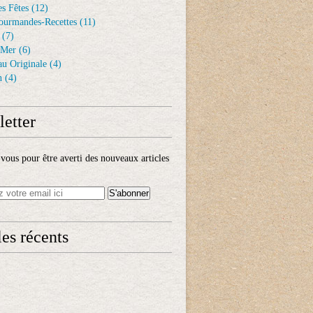
s Fêtes
(12)
ourmandes-Recettes
(11)
(7)
 Mer
(6)
au Originale
(4)
n
(4)
etter
ous pour être averti des nouveaux articles
les récents