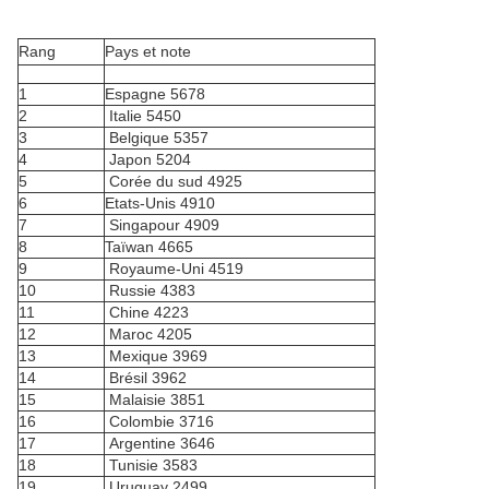
Rang
Pays et note
1
Espagne 5678
2
Italie 5450
3
Belgique 5357
4
Japon 5204
5
Corée du sud 4925
6
Etats‐Unis 4910
7
Singapour 4909
8
Taïwan 4665
9
Royaume‐Uni 4519
10
Russie 4383
11
Chine 4223
12
Maroc 4205
13
Mexique 3969
14
Brésil 3962
15
Malaisie 3851
16
Colombie 3716
17
Argentine 3646
18
Tunisie 3583
19
Uruguay 2499