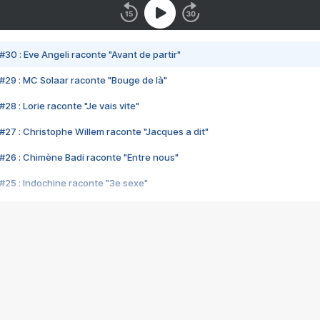
#30 : Eve Angeli raconte "Avant de partir"
#29 : MC Solaar raconte "Bouge de là"
28 : Lorie raconte "Je vais vite"
#27 : Christophe Willem raconte "Jacques a dit"
#26 : Chimène Badi raconte "Entre nous"
#25 : Indochine raconte "3e sexe"
#24 : Zaho raconte "C'est chelou"
#23 : Patrick Bruel raconte "Au café des délices"
#22 : Kyo raconte "Le chemin"
#21 : Nolwenn Leroy raconte "Cassé"
#20 : Patrick Hernandez raconte "Born to be alive"