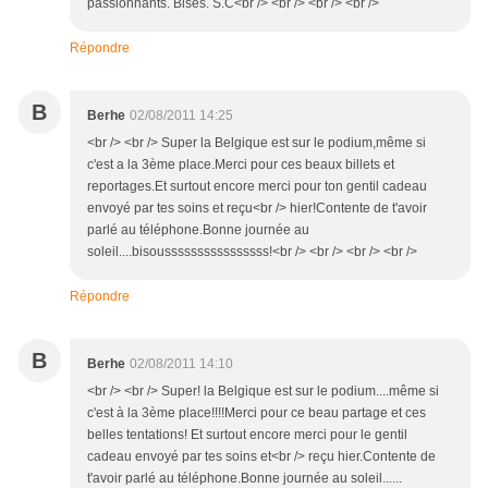
passionnants. Bises. S.C<br /> <br /> <br /> <br />
Répondre
B
Berhe
02/08/2011 14:25
<br /> <br /> Super la Belgique est sur le podium,même si
c'est a la 3ème place.Merci pour ces beaux billets et
reportages.Et surtout encore merci pour ton gentil cadeau
envoyé par tes soins et reçu<br /> hier!Contente de t'avoir
parlé au téléphone.Bonne journée au
soleil....bisoussssssssssssssss!<br /> <br /> <br /> <br />
Répondre
B
Berhe
02/08/2011 14:10
<br /> <br /> Super! la Belgique est sur le podium....même si
c'est à la 3ème place!!!!Merci pour ce beau partage et ces
belles tentations! Et surtout encore merci pour le gentil
cadeau envoyé par tes soins et<br /> reçu hier.Contente de
t'avoir parlé au téléphone.Bonne journée au soleil......