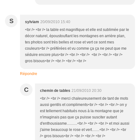
S
sylviam
20/09/2010 15:40
<br /> <br /> la table est magnifique et elle est sublimée par le
décor naturel, époustouflant les montagnes en arrière plan,
tes photos sont très belles et rose et vert ce sont mes
couleurs<br /> préférées et vu comme ça ça ne peut que me
séduire encore plus<br /> <br /> <br /> <br /> <br /> <br />
gros bisous<br /> <br /> <br /> <br />
Répondre
C
chemin de tables
21/09/2010 20:30
<br /> <br /> merci chaleureusement de tant de mots
aussi gentils et compliments<br /> <br /> <br /> on y
est tellement habitués nous à la montagne que je
n'imaginais pas que ça puisse susciter autant
d'enthousiasme...........<br /> <br /> <br /> et moi aussi
j'aime beaucoup le rose et vert........<br /> <br /> <br
/> gros bisous<br /> <br /> <br /> <br />