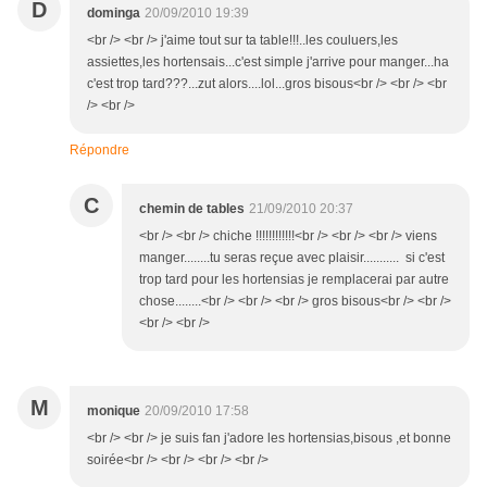
D
dominga
20/09/2010 19:39
<br /> <br /> j'aime tout sur ta table!!!..les couluers,les
assiettes,les hortensais...c'est simple j'arrive pour manger...ha
c'est trop tard???...zut alors....lol...gros bisous<br /> <br /> <br
/> <br />
Répondre
C
chemin de tables
21/09/2010 20:37
<br /> <br /> chiche !!!!!!!!!!!!<br /> <br /> <br /> viens
manger........tu seras reçue avec plaisir........... si c'est
trop tard pour les hortensias je remplacerai par autre
chose........<br /> <br /> <br /> gros bisous<br /> <br />
<br /> <br />
M
monique
20/09/2010 17:58
<br /> <br /> je suis fan j'adore les hortensias,bisous ,et bonne
soirée<br /> <br /> <br /> <br />