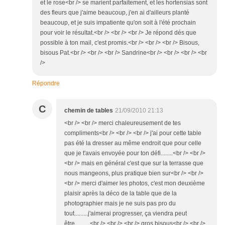
et le rose<br /> se marient parfaitement, et les hortensias sont
des fleurs que j'aime beaucoup, j'en ai d'ailleurs planté
beaucoup, et je suis impatiente qu'on soit à l'été prochain
pour voir le résultat.<br /> <br /> <br /> Je répond dés que
possible à ton mail, c'est promis.<br /> <br /> <br /> Bisous,
bisous Pat.<br /> <br /> <br /> Sandrine<br /> <br /> <br /> <br
/>
Répondre
C
chemin de tables
21/09/2010 21:13
<br /> <br /> merci chaleureusement de tes
compliments<br /> <br /> <br /> j'ai pour cette table
pas été la dresser au même endroit que pour celle
que je t'avais envoyée pour ton défi........<br /> <br />
<br /> mais en général c'est que sur la terrasse que
nous mangeons, plus pratique bien sur<br /> <br />
<br /> merci d'aimer les photos, c'est mon deuxième
plaisir après la déco de la table que de la
photographier mais je ne suis pas pro du
tout.........j'aimerai progresser, ça viendra peut
être..........<br /> <br /> <br /> gros bisous<br /> <br />