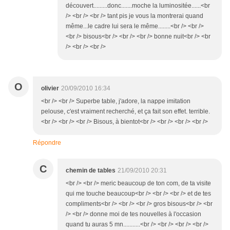
découvert.........donc.......moche la luminositée......<br
/> <br /> <br /> tant pis je vous la montrerai quand
même...le cadre lui sera le même........<br /> <br />
<br /> bisous<br /> <br /> <br /> bonne nuit<br /> <br
/> <br /> <br />
O
olivier
20/09/2010 16:34
<br /> <br /> Superbe table, j'adore, la nappe imitation
pelouse, c'est vraiment recherché, et ça fait son effet. terrible.
<br /> <br /> <br /> Bisous, à bientot<br /> <br /> <br /> <br />
Répondre
C
chemin de tables
21/09/2010 20:31
<br /> <br /> meric beaucoup de ton com, de ta visite
qui me touche beaucoup<br /> <br /> <br /> et de tes
compliments<br /> <br /> <br /> gros bisous<br /> <br
/> <br /> donne moi de tes nouvelles à l'occasion
quand tu auras 5 mn...........<br /> <br /> <br /> <br />