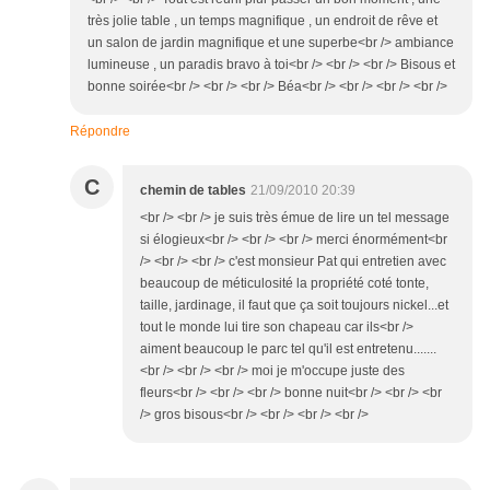
très jolie table , un temps magnifique , un endroit de rêve et
un salon de jardin magnifique et une superbe<br /> ambiance
lumineuse , un paradis bravo à toi<br /> <br /> <br /> Bisous et
bonne soirée<br /> <br /> <br /> Béa<br /> <br /> <br /> <br />
Répondre
C
chemin de tables
21/09/2010 20:39
<br /> <br /> je suis très émue de lire un tel message
si élogieux<br /> <br /> <br /> merci énormément<br
/> <br /> <br /> c'est monsieur Pat qui entretien avec
beaucoup de méticulosité la propriété coté tonte,
taille, jardinage, il faut que ça soit toujours nickel...et
tout le monde lui tire son chapeau car ils<br />
aiment beaucoup le parc tel qu'il est entretenu.......
<br /> <br /> <br /> moi je m'occupe juste des
fleurs<br /> <br /> <br /> bonne nuit<br /> <br /> <br
/> gros bisous<br /> <br /> <br /> <br />