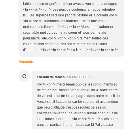
table dans ce magnifique décor avec la vue sur la montagne.
<br /> <br /> <br /> Les jeux de couleurs, la nappe veloutée
!!!!! Tes superbes sets que j'adore, texture et la couleur.<br />
<br /> <br /> Hummmm! les hortensias c'est une vrai et
majestueuse fleur.<br /> <br /> <br /> Alors pour l'automne
cette table met du baume au coeur et nous permet de
poursuivre l'été.<br /> <br /> <br /> Vraiment toutes ces
couleurs sont somptueuses.<br /> <br /> <br /> Bisous
d'automne !<br /> <br /> <br /> Isa H.<br /> <br /> <br /> <br />
Répondre
C
chemin de tables
23/09/2010 10:52
<br /> <br /> merci beaucoup de tes compliments et
de ton enthousiasme <br /> <br /> <br /> notre cadre
de vie est celui de la campagne dans notre massif du
Vercors et il faut aimer car loin de tout et avec même
que peu d'altitude c'est des routes gelées ou
eneigées l'hiver pour aller<br /> travailler en plus de
la distance donc...........<br /> <br /> <br /> mais notre
parc est particulièrement beau car M Pat y passe