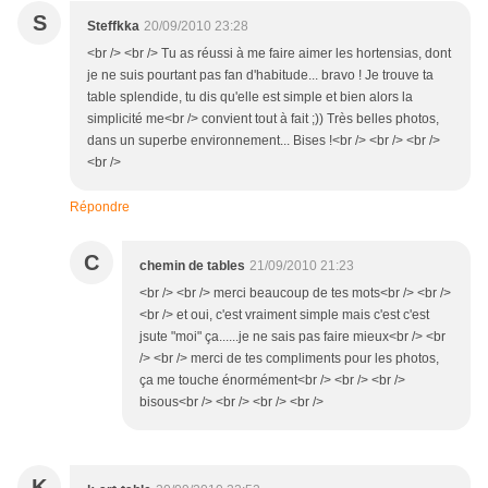
S
Steffkka
20/09/2010 23:28
<br /> <br /> Tu as réussi à me faire aimer les hortensias, dont
je ne suis pourtant pas fan d'habitude... bravo ! Je trouve ta
table splendide, tu dis qu'elle est simple et bien alors la
simplicité me<br /> convient tout à fait ;)) Très belles photos,
dans un superbe environnement... Bises !<br /> <br /> <br />
<br />
Répondre
C
chemin de tables
21/09/2010 21:23
<br /> <br /> merci beaucoup de tes mots<br /> <br />
<br /> et oui, c'est vraiment simple mais c'est c'est
jsute "moi" ça......je ne sais pas faire mieux<br /> <br
/> <br /> merci de tes compliments pour les photos,
ça me touche énormément<br /> <br /> <br />
bisous<br /> <br /> <br /> <br />
K