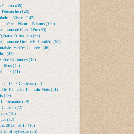
s Photo
(498)
u Dimanche
(146)
lades - Visites
(142)
ampêtre - Nature -saisons
(100)
ommunauté Casse Tête
(89)
gétaux Et Insectes
(66)
ommunauté Ombre Et Lumière
(51)
ntaisies Variées Colorées
(46)
bre
(43)
Scène Et Rondes
(43)
s Riens
(42)
nimaux
(41)
e Ou Deux Couleurs
(32)
s De Tables Et Tablesdu Mois
(31)
ts
(29)
 La Semaine
(29)
 Choisis
(22)
ivers
(18)
ques
(17)
ris 2012 - 2013
(16)
l Et St Sylvestre
(15)