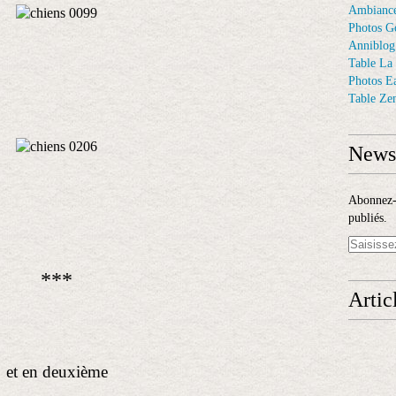
Ambiance
Photos G
Anniblog
Table La
Photos E
Table Ze
Newsl
Abonnez-v
publiés.
***
Artic
et en deuxième