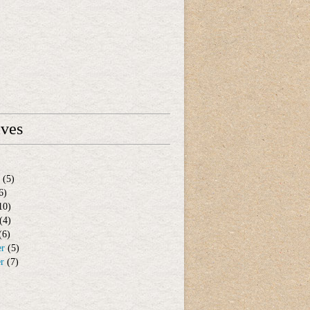
ives
(5)
6)
10)
(4)
(6)
er
(5)
er
(7)