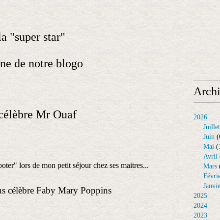
la "super star"
ne de notre blogo
Arch
 célèbre Mr Ouaf
2026
Juillet
Juin
(
Mai
(
Avril
ooter" lors de mon petit séjour chez ses maitres...
Mars
Févri
Janvi
s célèbre Faby Mary Poppins
2025
2024
2023