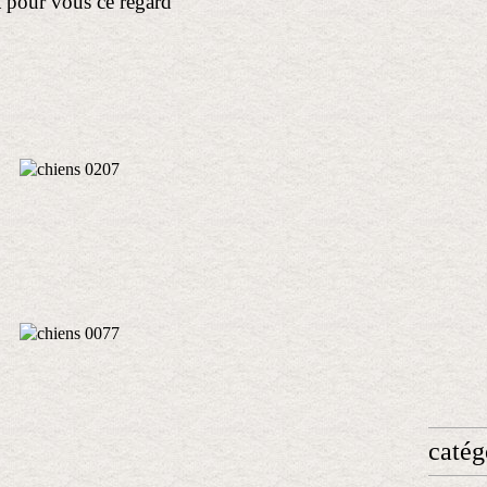
st pour vous ce regard
catég