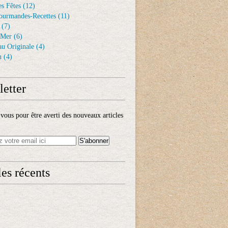
s Fêtes
(12)
ourmandes-Recettes
(11)
(7)
 Mer
(6)
au Originale
(4)
n
(4)
etter
ous pour être averti des nouveaux articles
les récents