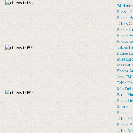
24 Heure
Presse D
Photos Ba
Tables Ch
Photos C
Photos Vé
Photos C
Tables Fa
Entrée Li
Mise En 
Mes Petit
Photos A
Jeux
(34)
Table Un
Mes Défi
Petits Mo
Photo De
Morceaux
Photos D
Table Pâ
Photos Pa
Table Noë