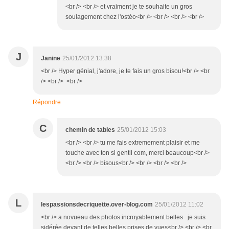
<br /> <br /> et vraiment je te souhaite un gros
soulagement chez l'ostéo<br /> <br /> <br /> <br />
J
Janine
25/01/2012 13:38
<br /> Hyper génial, j'adore, je te fais un gros bisou!<br /> <br
/> <br /> <br />
Répondre
C
chemin de tables
25/01/2012 15:03
<br /> <br /> tu me fais extremement plaisir et me
touche avec ton si gentil com, merci beaucoup<br />
<br /> <br /> bisous<br /> <br /> <br /> <br />
L
lespassionsdecriquette.over-blog.com
25/01/2012 11:02
<br /> a novueau des photos incroyablement belles je suis
sidérée devant de telles belles prises de vues<br /> <br /> <br