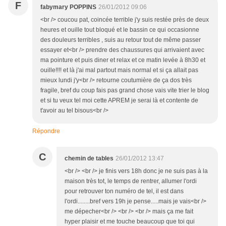
F
fabymary POPPINS
26/01/2012 09:06
<br /> coucou pat, coincée terrible j'y suis restée près de deux
heures et ouille tout bloqué et le bassin ce qui occasionne
des douleurs terribles , suis au retour tout de même passer
essayer et<br /> prendre des chaussures qui arrivaient avec
ma pointure et puis diner et relax et ce matin levée à 8h30 et
ouille!!!! et là j'ai mal partout mais normal et si ça allait pas
mieux lundi j'y<br /> retourne coutumière de ça dos très
fragile, bref du coup fais pas grand chose vais vite trier le blog
et si tu veux tel moi cette APREM je serai là et contente de
t'avoir au tel bisous<br />
Répondre
C
chemin de tables
26/01/2012 13:47
<br /> <br /> je finis vers 18h donc je ne suis pas à la
maison très tot, le temps de rentrer, allumer l'ordi
pour retrouver ton numéro de tel, il est dans
l'ordi........bref vers 19h je pense.....mais je vais<br />
me dépecher<br /> <br /> <br /> mais ça me fait
hyper plaisir et me touche beaucoup que toi qui