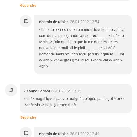
Répondre
C
chemin de tables
26/01/2012 13:54
<br /> <br /> je suis extremement touchée de voir ce
com de ma plus grande fan adorée.............<br /> <br
/> <br /> j'aimerai bien que tu me donnes de tes
nouvelle par mail s'il te plait...............je t'ai déjà
demandé mais n'ai rien reçu, je suis inquiète......<br
/> <br /> <br /> gros gros bisous<br /> <br /> <br />
<br />
J
Jeanne Fadosi
26/01/2012 11:12
<br /> magnifique ! pauvre araignée piégée par le gel !<br />
<br /> <br /> belle journée<br />
Répondre
C
chemin de tables
26/01/2012 13:49