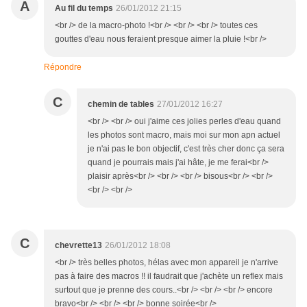
A
Au fil du temps
26/01/2012 21:15
<br /> de la macro-photo !<br /> <br /> <br /> toutes ces
gouttes d'eau nous feraient presque aimer la pluie !<br />
Répondre
C
chemin de tables
27/01/2012 16:27
<br /> <br /> oui j'aime ces jolies perles d'eau quand
les photos sont macro, mais moi sur mon apn actuel
je n'ai pas le bon objectif, c'est très cher donc ça sera
quand je pourrais mais j'ai hâte, je me ferai<br />
plaisir après<br /> <br /> <br /> bisous<br /> <br />
<br /> <br />
C
chevrette13
26/01/2012 18:08
<br /> très belles photos, hélas avec mon appareil je n'arrive
pas à faire des macros !! il faudrait que j'achète un reflex mais
surtout que je prenne des cours..<br /> <br /> <br /> encore
bravo<br /> <br /> <br /> bonne soirée<br />