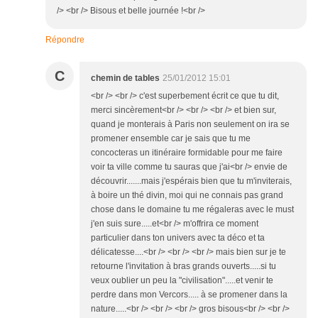
/> <br /> Bisous et belle journée !<br />
Répondre
C
chemin de tables
25/01/2012 15:01
<br /> <br /> c'est superbement écrit ce que tu dit,
merci sincèrement<br /> <br /> <br /> et bien sur,
quand je monterais à Paris non seulement on ira se
promener ensemble car je sais que tu me
concocteras un itinéraire formidable pour me faire
voir ta ville comme tu sauras que j'ai<br /> envie de
découvrir.......mais j'espérais bien que tu m'inviterais,
à boire un thé divin, moi qui ne connais pas grand
chose dans le domaine tu me régaleras avec le must
j'en suis sure.....et<br /> m'offrira ce moment
particulier dans ton univers avec ta déco et ta
délicatesse....<br /> <br /> <br /> mais bien sur je te
retourne l'invitation à bras grands ouverts.....si tu
veux oublier un peu la "civilisation".....et venir te
perdre dans mon Vercors..... à se promener dans la
nature.....<br /> <br /> <br /> gros bisous<br /> <br />