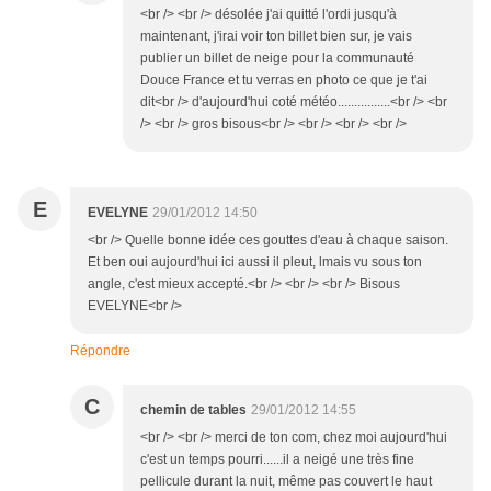
<br /> <br /> désolée j'ai quitté l'ordi jusqu'à
maintenant, j'irai voir ton billet bien sur, je vais
publier un billet de neige pour la communauté
Douce France et tu verras en photo ce que je t'ai
dit<br /> d'aujourd'hui coté météo................<br /> <br
/> <br /> gros bisous<br /> <br /> <br /> <br />
E
EVELYNE
29/01/2012 14:50
<br /> Quelle bonne idée ces gouttes d'eau à chaque saison.
Et ben oui aujourd'hui ici aussi il pleut, lmais vu sous ton
angle, c'est mieux accepté.<br /> <br /> <br /> Bisous
EVELYNE<br />
Répondre
C
chemin de tables
29/01/2012 14:55
<br /> <br /> merci de ton com, chez moi aujourd'hui
c'est un temps pourri......il a neigé une très fine
pellicule durant la nuit, même pas couvert le haut