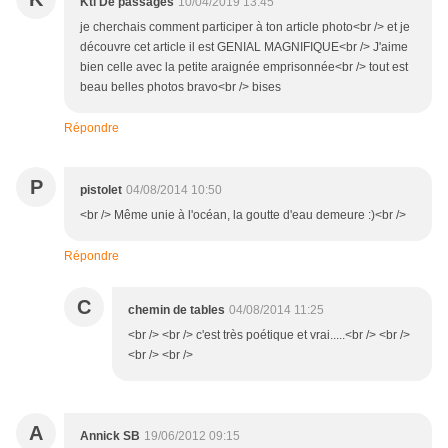
Kti De passages
10/04/2019 13:45
je cherchais comment participer à ton article photo<br /> et je
découvre cet article il est GENIAL MAGNIFIQUE<br /> J'aime
bien celle avec la petite araignée emprisonnée<br /> tout est
beau belles photos bravo<br /> bises
Répondre
P
pistolet
04/08/2014 10:50
<br /> Même unie à l'océan, la goutte d'eau demeure :)<br />
Répondre
C
chemin de tables
04/08/2014 11:25
<br /> <br /> c'est très poétique et vrai.....<br /> <br />
<br /> <br />
A
Annick SB
19/06/2012 09:15