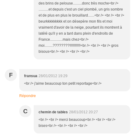
des brins de pelouse..........donc très moche<br />
...........et depuis c'est un ciel plombé, un gris sombre
et de plus en plus le brouillard.......<br /> <br /> <br />
beurkkkkkkkkk et on désepère mon fils et moi
vraiment d'avoir de la neige, pourtant ils montrent à
latélé qu'il y en a tant dans plein d'endroits de
France..............mais chez<br />
moi.........????????!!!!!!!!!!!!<br /> <br /> <br /> gros
bisous<br /> <br /> <br /> <br />
F
fransua
28/01/2012 19:29
<br /> j'aime beaucoup ton petit reportage<br />
Répondre
C
chemin de tables
28/01/2012 20:27
<br /> <br /> merci beaucoup<br /> <br /> <br />
bises<br /> <br /> <br /> <br />