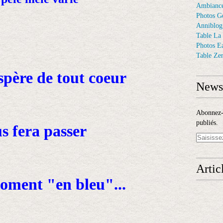
Ambiance
Photos G
Anniblog
Table La
Photos E
Table Ze
espère de tout coeur
Newsl
Abonnez-v
publiés.
s fera passer
Artic
moment "en bleu"...