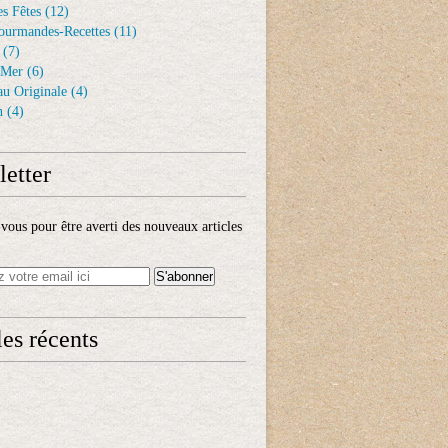
s Fêtes
(12)
ourmandes-Recettes
(11)
(7)
 Mer
(6)
au Originale
(4)
n
(4)
etter
ous pour être averti des nouveaux articles
les récents