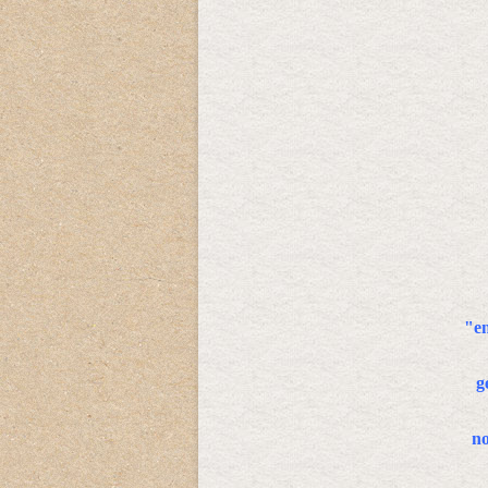
"en
g
no