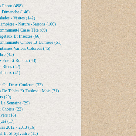
s Photo
(498)
u Dimanche
(146)
lades - Visites
(142)
ampêtre - Nature -saisons
(100)
ommunauté Casse Tête
(89)
gétaux Et Insectes
(66)
ommunauté Ombre Et Lumière
(51)
ntaisies Variées Colorées
(46)
bre
(43)
Scène Et Rondes
(43)
s Riens
(42)
nimaux
(41)
e Ou Deux Couleurs
(32)
s De Tables Et Tablesdu Mois
(31)
ts
(29)
 La Semaine
(29)
 Choisis
(22)
ivers
(18)
ques
(17)
ris 2012 - 2013
(16)
l Et St Sylvestre
(15)