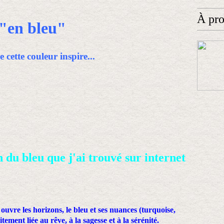
À pr
"en bleu"
e cette couleur inspire...
on du bleu que j'ai trouvé sur internet
ouvre les horizons, le bleu et ses nuances (turquoise,
ement liée au rêve, à la sagesse et à la sérénité.