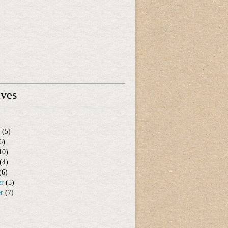
ives
(5)
6)
10)
(4)
(6)
er
(5)
er
(7)