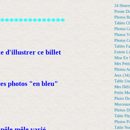
24 Heure
Presse D
Photos Ba
**************
Tables Ch
Photos C
Photos Vé
Photos C
Tables Fa
ie d'illustrer ce billet
Entrée Li
Mise En 
Mes Petit
Photos A
Jeux
(34)
Table Un
es photos "en bleu"
Mes Défi
Petits Mo
Photo De
Morceaux
Photos D
Table Pâ
Photos Pa
Table Noë
 pêle mêle varié