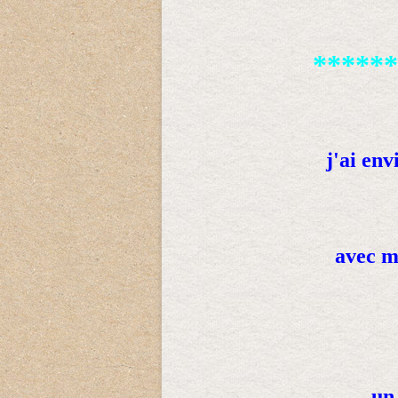
******
j'ai env
avec m
un