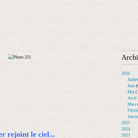
Arch
2026
Juillet
Juin
(
Mai
(
Avril
Mars
Févri
Janvi
2025
2024
r rejoint le ciel...
2023