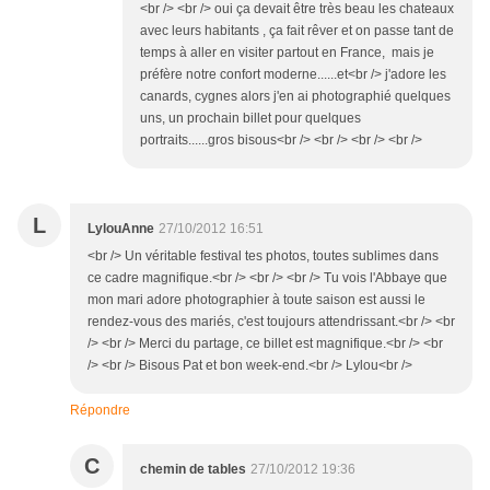
<br /> <br /> oui ça devait être très beau les chateaux
avec leurs habitants , ça fait rêver et on passe tant de
temps à aller en visiter partout en France, mais je
préfère notre confort moderne......et<br /> j'adore les
canards, cygnes alors j'en ai photographié quelques
uns, un prochain billet pour quelques
portraits......gros bisous<br /> <br /> <br /> <br />
L
LylouAnne
27/10/2012 16:51
<br /> Un véritable festival tes photos, toutes sublimes dans
ce cadre magnifique.<br /> <br /> <br /> Tu vois l'Abbaye que
mon mari adore photographier à toute saison est aussi le
rendez-vous des mariés, c'est toujours attendrissant.<br /> <br
/> <br /> Merci du partage, ce billet est magnifique.<br /> <br
/> <br /> Bisous Pat et bon week-end.<br /> Lylou<br />
Répondre
C
chemin de tables
27/10/2012 19:36