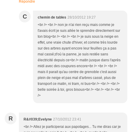
Répondre
C
chemin de tables
28/10/2012 19:27
<br /> <br /> non je n'ai rien reçu mais comme je
t'avais écrit je suis allée le sprendre directement sur
ton blog<br /> <br /> <br /> je suis sous la neige en
effet, une vraie chute d'hiver, et comme très lourde
sur des arbres ayant encore leur feuilles ça a pas
mal cassé;d'où la panne, je suis restée sans
électricité depuis ce<br /> matin jusque dans l'après
midi avec des coupures encore<br /> <br /> <br />
mais il parait qu'au centre de grenoble c'est aussi
plein de neige et pas mal d'arbres cassé, plus de
transport ce matin, ni tram, ni bus<br /> <br /> <br />
belle soirée à toi, gros bisous<br /> <br /> <br /> <br
/>
R
R&#039;Evelyne
27/10/2012 23:41
<br /> Allez je participerai aux papotages... Tu me diras car je