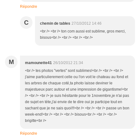
Répondre
C
chemin de tables
27/10/2012 14:46
<br /> <br /> ton com aussi est sublime, gros merci,
bisous<br /> <br /> <br /> <br />
M
mamounette41
26/10/2012 21:34
<br /> tes photos "vertes" sont sublimes!<br /> <br /> <br />
j'aime particulierement celle ou l'on voit le chateau au fond et
les arbres de chaque coté,ta photo laisse deviner le
majestueux parc autour et une impression de gigantisme!<br
/> <br /> <br /> je suis hésitante pour le 1novembre,je n'ai pas
de sujet en téte,j'ai envie de te dire oui je participe tout en
sachant que je ne sais quoi!!!<br /> <br /> <br /> passe un bon
week-end!<br /> <br /> <br /> bisous<br /> <br /> <br />
brigitte<br />
Répondre