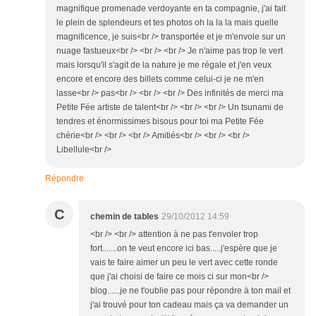
magnifique promenade verdoyante en ta compagnie, j'ai fait
le plein de splendeurs et tes photos oh la la la mais quelle
magnificence, je suis<br /> transportée et je m'envole sur un
nuage fastueux<br /> <br /> <br /> Je n'aime pas trop le vert
mais lorsqu'il s'agit de la nature je me régale et j'en veux
encore et encore des billets comme celui-ci je ne m'en
lasse<br /> pas<br /> <br /> <br /> Des infinités de merci ma
Petite Fée artiste de talent<br /> <br /> <br /> Un tsunami de
tendres et énormissimes bisous pour toi ma Petite Fée
chérie<br /> <br /> <br /> Amitiés<br /> <br /> <br />
Libellule<br />
Répondre
C
chemin de tables
29/10/2012 14:59
<br /> <br /> attention à ne pas t'envoler trop
fort.......on te veut encore ici bas.....j'espère que je
vais te faire aimer un peu le vert avec cette ronde
que j'ai choisi de faire ce mois ci sur mon<br />
blog......je ne t'oublie pas pour répondre à ton mail et
j'ai trouvé pour ton cadeau mais ça va demander un