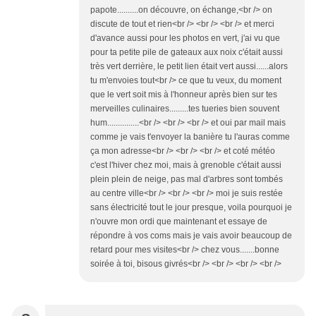
papote..........on découvre, on échange,<br /> on
discute de tout et rien<br /> <br /> <br /> et merci
d'avance aussi pour les photos en vert, j'ai vu que
pour ta petite pile de gateaux aux noix c'était aussi
très vert derrière, le petit lien était vert aussi......alors
tu m'envoies tout<br /> ce que tu veux, du moment
que le vert soit mis à l'honneur après bien sur tes
merveilles culinaires.........tes tueries bien souvent
hum...............<br /> <br /> <br /> et oui par mail mais
comme je vais t'envoyer la banière tu l'auras comme
ça mon adresse<br /> <br /> <br /> et coté météo
c'est l'hiver chez moi, mais à grenoble c'était aussi
plein plein de neige, pas mal d'arbres sont tombés
au centre ville<br /> <br /> <br /> moi je suis restée
sans électricité tout le jour presque, voila pourquoi je
n'ouvre mon ordi que maintenant et essaye de
répondre à vos coms mais je vais avoir beaucoup de
retard pour mes visites<br /> chez vous.......bonne
soirée à toi, bisous givrés<br /> <br /> <br /> <br />