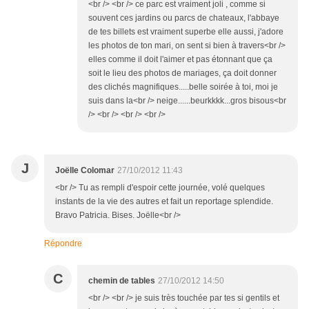
<br /> <br /> ce parc est vraiment joli , comme si
souvent ces jardins ou parcs de chateaux, l'abbaye
de tes billets est vraiment superbe elle aussi, j'adore
les photos de ton mari, on sent si bien à travers<br />
elles comme il doit l'aimer et pas étonnant que ça
soit le lieu des photos de mariages, ça doit donner
des clichés magnifiques.....belle soirée à toi, moi je
suis dans la<br /> neige......beurkkkk...gros bisous<br
/> <br /> <br /> <br />
J
Joëlle Colomar
27/10/2012 11:43
<br /> Tu as rempli d'espoir cette journée, volé quelques
instants de la vie des autres et fait un reportage splendide.
Bravo Patricia. Bises. Joëlle<br />
Répondre
C
chemin de tables
27/10/2012 14:50
<br /> <br /> je suis très touchée par tes si gentils et