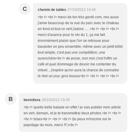
C
chemin de tables
27/10/2012 14:46
<br /> <br /> merci de ton très gentil com, moi aussi
j'aime beaucoup de la vue du parc avec le chateau
en fond et tout ce vert j'adore.......<br /> <br /> <br />
merci d'avance pour le rdv du 1, ça me fait
énormément plaisir que l'on se retrouve pour
bavarder un peu ensemble, même avec un petit billet
tout simple, c'est pas une compétition, une
surenchère<br /> de prose, non moi c'est t'offrir un
café et quel dommage de devoir me contenter du
virtuel....j'espère qu'on aura la chance de connaitre
le réel un jour, gros bisous<br /> <br /> <br /> <br />
B
bestofava
26/10/2012 19:30
<br /> quelle belle balade en effet ! je vais publier mon article
en vert, demain, et je te transmettrai deux photos.<br /> <br />
<br /> bises<br /> <br /> <br /> (tu peux m'inscrire sur le
papotage du mois, merci !!! )<br />