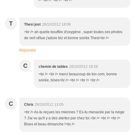
/> <br /> <br /> <br />
T
Thesi jost
28/10/2012 18:06
<br /> ah quelle bouffée d'oxygène , super toutes ces photos
de vert vêtue j'adore biz et bonne soirée Thesi<br />
Répondre
C
chemin de tables
28/10/2012 19:28
<br /> <br /> merci beaucoup de ton com, bonne
soirée, bises<br /> <br /> <br /> <br />
C
Chris
28/10/2012 13:05
<br /> As-tu reçues les miennes ? Es-tu menacée par la neige
? J'ai vu qu'il y a des alertes par chez toi.<br /> <br /> <br />
Bises et beau dimanche !<br />