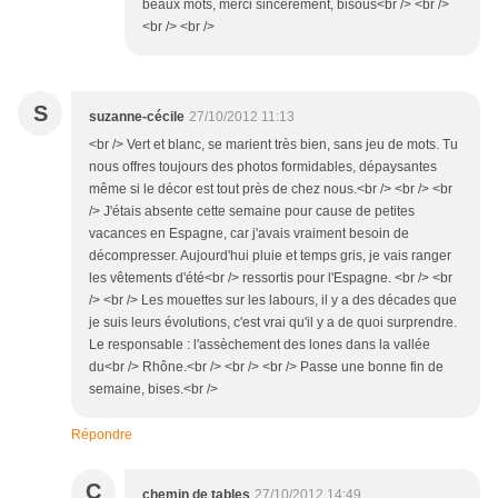
beaux mots, merci sincèrement, bisous<br /> <br />
<br /> <br />
S
suzanne-cécile
27/10/2012 11:13
<br /> Vert et blanc, se marient très bien, sans jeu de mots. Tu
nous offres toujours des photos formidables, dépaysantes
même si le décor est tout près de chez nous.<br /> <br /> <br
/> J'étais absente cette semaine pour cause de petites
vacances en Espagne, car j'avais vraiment besoin de
décompresser. Aujourd'hui pluie et temps gris, je vais ranger
les vêtements d'été<br /> ressortis pour l'Espagne. <br /> <br
/> <br /> Les mouettes sur les labours, il y a des décades que
je suis leurs évolutions, c'est vrai qu'il y a de quoi surprendre.
Le responsable : l'assèchement des lones dans la vallée
du<br /> Rhône.<br /> <br /> <br /> Passe une bonne fin de
semaine, bises.<br />
Répondre
C
chemin de tables
27/10/2012 14:49