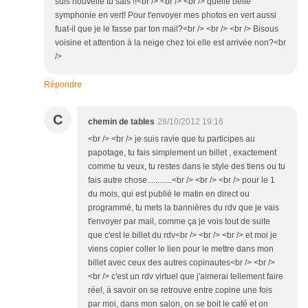
suis nouvelle tu sais !!<br /> <br /> <br /> quelle belle
symphonie en vert! Pour t'envoyer mes photos en vert aussi
fuat-il que je le fasse par ton mail?<br /> <br /> <br /> Bisous
voisine et attention à la neige chez toi elle est arrivée non?<br
/>
Répondre
C
chemin de tables
28/10/2012 19:16
<br /> <br /> je suis ravie que tu participes au
papotage, tu fais simplement un billet , exactement
comme tu veux, tu restes dans le style des tiens ou tu
fais autre chose............<br /> <br /> <br /> pour le 1
du mois, qui est publié le matin en direct ou
programmé, tu mets la bannières du rdv que je vais
t'envoyer par mail, comme ça je vois tout de suite
que c'est le billet du rdv<br /> <br /> <br /> et moi je
viens copier coller le lien pour le mettre dans mon
billet avec ceux des autres copinautes<br /> <br />
<br /> c'est un rdv virtuel que j'aimerai tellement faire
réel, à savoir on se retrouve entre copine une fois
par moi, dans mon salon, on se boit le café et on