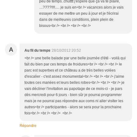
peu de temps..chutttt j'espère que ça va te plaire,
....????!!!!..... je suis en<br /> vacances alors je vais
essayer de me mettre un peu à jour et je t'écrirai
dans de meilleures conditions, plein plein de
bisous<br /> <br /> <br /> <br />
A
Au fil du temps
28/10/2012 20:52
<br /> une belle balade par une belle journée d'été - voilà qui
fait du bien par ces temps de froidures<br /> <br /> <br /> le
parc est superbes et ce château a de très belles volées
d'escalier - c'est assez monumental<br /> <br /> <br /> j'aime
toutes ces mariées et leurs belles robes<br /> <br /> <br /> je
vais décliner l'invitation au papotage de ce mois-ci - je pars
dès mercredi pour 6 jours - bien sûr je pourrai programmer
mais je ne pourrai pas répondre aux coms ni aller visiter les
autres<br /> participantes - alors se sera pour la prochaine
fois<br /> <br /> <br /> <br />
Répondre