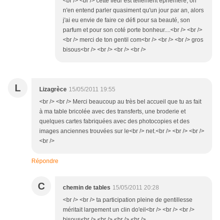
<br /> <br /> cette fleur est tellement éphémère, on
n'en entend parler quasiment qu'un jour par an, alors
j'ai eu envie de faire ce défi pour sa beauté, son
parfum et pour son coté porte bonheur....<br /> <br />
<br /> merci de ton gentil com<br /> <br /> <br /> gros
bisous<br /> <br /> <br /> <br />
L
Lizagrèce
15/05/2011 19:55
<br /> <br /> Merci beaucoup au très bel accueil que tu as fait
à ma table bricolée avec des transferts, une broderie et
quelques cartes fabriquées avec des photocopies et des
images anciennes trouvées sur le<br /> net.<br /> <br /> <br />
<br />
Répondre
C
chemin de tables
15/05/2011 20:28
<br /> <br /> ta participation pleine de gentillesse
méritait largement un clin do'eil<br /> <br /> <br />
bisous<br /> <br /> <br /> <br />