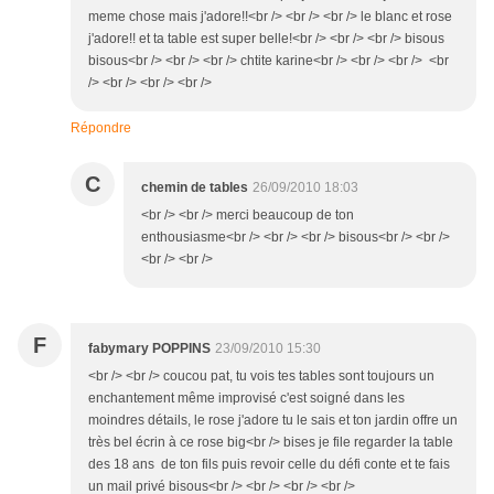
meme chose mais j'adore!!<br /> <br /> <br /> le blanc et rose
j'adore!! et ta table est super belle!<br /> <br /> <br /> bisous
bisous<br /> <br /> <br /> chtite karine<br /> <br /> <br /> <br
/> <br /> <br /> <br />
Répondre
C
chemin de tables
26/09/2010 18:03
<br /> <br /> merci beaucoup de ton
enthousiasme<br /> <br /> <br /> bisous<br /> <br />
<br /> <br />
F
fabymary POPPINS
23/09/2010 15:30
<br /> <br /> coucou pat, tu vois tes tables sont toujours un
enchantement même improvisé c'est soigné dans les
moindres détails, le rose j'adore tu le sais et ton jardin offre un
très bel écrin à ce rose big<br /> bises je file regarder la table
des 18 ans de ton fils puis revoir celle du défi conte et te fais
un mail privé bisous<br /> <br /> <br /> <br />