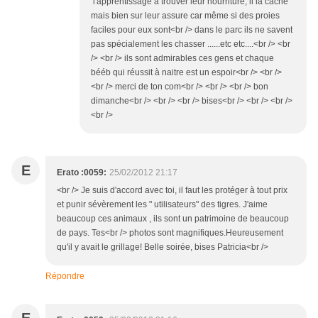
l'apprentissage à trouver leur nourriture, il la cache
mais bien sur leur assure car même si des proies
faciles pour eux sont<br /> dans le parc ils ne savent
pas spécialement les chasser ......etc etc....<br /> <br
/> <br /> ils sont admirables ces gens et chaque
bééb qui réussit à naitre est un espoir<br /> <br />
<br /> merci de ton com<br /> <br /> <br /> bon
dimanche<br /> <br /> <br /> bises<br /> <br /> <br />
<br />
E
Erato :0059:
25/02/2012 21:17
<br /> Je suis d'accord avec toi, il faut les protéger à tout prix
et punir sévèrement les " utilisateurs" des tigres. J'aime
beaucoup ces animaux , ils sont un patrimoine de beaucoup
de pays. Tes<br /> photos sont magnifiques.Heureusement
qu'il y avait le grillage! Belle soirée, bises Patricia<br />
Répondre