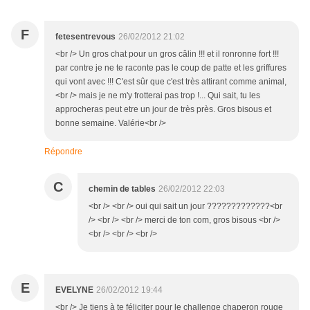
F
fetesentrevous
26/02/2012 21:02
<br /> Un gros chat pour un gros câlin !!! et il ronronne fort !!!
par contre je ne te raconte pas le coup de patte et les griffures
qui vont avec !!! C'est sûr que c'est très attirant comme animal,
<br /> mais je ne m'y frotterai pas trop !... Qui sait, tu les
approcheras peut etre un jour de très près. Gros bisous et
bonne semaine. Valérie<br />
Répondre
C
chemin de tables
26/02/2012 22:03
<br /> <br /> oui qui sait un jour ?????????????<br
/> <br /> <br /> merci de ton com, gros bisous <br />
<br /> <br /> <br />
E
EVELYNE
26/02/2012 19:44
<br /> Je tiens à te féliciter pour le challenge chaperon rouge