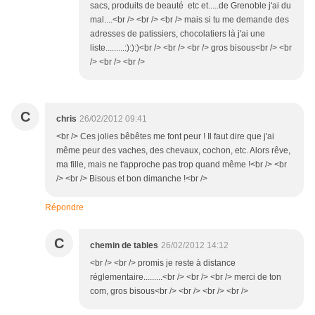
sacs, produits de beauté etc et.....de Grenoble j'ai du
mal....<br /> <br /> <br /> mais si tu me demande des
adresses de patissiers, chocolatiers là j'ai une
liste.........:):):)<br /> <br /> <br /> gros bisous<br /> <br
/> <br /> <br />
C
chris
26/02/2012 09:41
<br /> Ces jolies bêbêtes me font peur ! Il faut dire que j'ai
même peur des vaches, des chevaux, cochon, etc. Alors rêve,
ma fille, mais ne t'approche pas trop quand même !<br /> <br
/> <br /> Bisous et bon dimanche !<br />
Répondre
C
chemin de tables
26/02/2012 14:12
<br /> <br /> promis je reste à distance
réglementaire.........<br /> <br /> <br /> merci de ton
com, gros bisous<br /> <br /> <br /> <br />