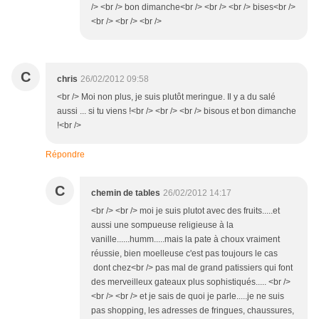
/> <br /> bon dimanche<br /> <br /> <br /> bises<br />
<br /> <br /> <br />
C
chris
26/02/2012 09:58
<br /> Moi non plus, je suis plutôt meringue. Il y a du salé
aussi ... si tu viens !<br /> <br /> <br /> bisous et bon dimanche
!<br />
Répondre
C
chemin de tables
26/02/2012 14:17
<br /> <br /> moi je suis plutot avec des fruits.....et
aussi une sompueuse religieuse à la
vanille......humm.....mais la pate à choux vraiment
réussie, bien moelleuse c'est pas toujours le cas
dont chez<br /> pas mal de grand patissiers qui font
des merveilleux gateaux plus sophistiqués..... <br />
<br /> <br /> et je sais de quoi je parle.....je ne suis
pas shopping, les adresses de fringues, chaussures,