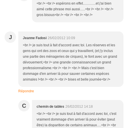
<br /> <br /> espérons en effet...............et j'ai bien
aimé cette phrase moi aussi......<br /> <br /> <br />
gros bisous<br /> <br /> <br /> <br />
J
Jeanne Fadosi
26/02/2012 10:09
<br /> je suis tout à fait d'accord avec toi. Les réserves et les
gens qui ont des zoos et ceux qui y travaillent, (et j'y inclus
une partie des ménageries de cirques), le font avec un grand
dévouement,<br /> une grande connaissanceet un grand
professionnalisme.<br /> <br /> <br /> Mais c'est bien
dommage d'en arriver là pour sauver certaines espèces
animales !<br /> <br /> <br /> bises et belle journée<br />
Répondre
C
chemin de tables
26/02/2012 14:18
<br /> <br /> je suis tout à fait d'accord avec toi, c'est
vraiment dommage d'en arriver là pour éviter (peut
être) la disparition de certains animaux.....<br /> <br