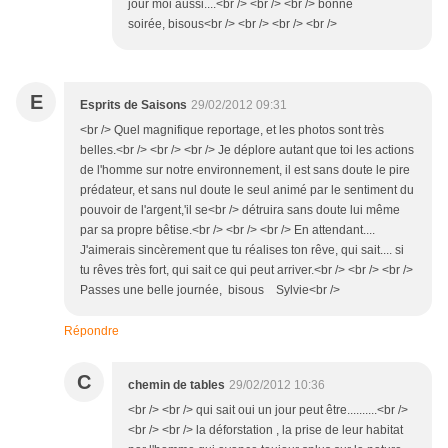
jour moi aussi....<br /> <br /> <br /> bonne
soirée, bisous<br /> <br /> <br /> <br />
E
Esprits de Saisons
29/02/2012 09:31
<br /> Quel magnifique reportage, et les photos sont très
belles.<br /> <br /> <br /> Je déplore autant que toi les actions
de l'homme sur notre environnement, il est sans doute le pire
prédateur, et sans nul doute le seul animé par le sentiment du
pouvoir de l'argent,'il se<br /> détruira sans doute lui même
par sa propre bêtise.<br /> <br /> <br /> En attendant....
J'aimerais sincèrement que tu réalises ton rêve, qui sait.... si
tu rêves très fort, qui sait ce qui peut arriver.<br /> <br /> <br />
Passes une belle journée, bisous Sylvie<br />
Répondre
C
chemin de tables
29/02/2012 10:36
<br /> <br /> qui sait oui un jour peut être..........<br />
<br /> <br /> la déforstation , la prise de leur habitat