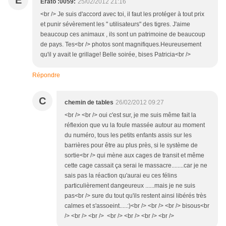
E
Erato :0059:
25/02/2012 21:16
<br /> Je suis d'accord avec toi, il faut les protéger à tout prix
et punir sévèrement les " utilisateurs" des tigres. J'aime
beaucoup ces animaux , ils sont un patrimoine de beaucoup
de pays. Tes<br /> photos sont magnifiques.Heureusement
qu'il y avait le grillage! Belle soirée, bises Patricia<br />
Répondre
C
chemin de tables
26/02/2012 09:27
<br /> <br /> oui c'est sur, je me suis même fait la
réflexion que vu la foule massée autour au moment
du numéro, tous les petits enfants assis sur les
barrières pour être au plus près, si le système de
sortie<br /> qui mène aux cages de transit et même
cette cage cassait ça serai le massacre........car je ne
sais pas la réaction qu'aurai eu ces félins
particulièrement dangeureux ......mais je ne suis
pas<br /> sure du tout qu'ils restent ainsi libérés très
calmes et s'assoeint.....:)<br /> <br /> <br /> bisous<br
/> <br /> <br /> <br /> <br /> <br /> <br />