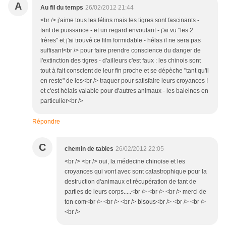
A
Au fil du temps
26/02/2012 21:44
<br /> j'aime tous les félins mais les tigres sont fascinants -
tant de puissance - et un regard envoutant - j'ai vu "les 2
frères" et j'ai trouvé ce film formidable - hélas il ne sera pas
suffisant<br /> pour faire prendre conscience du danger de
l'extinction des tigres - d'ailleurs c'est faux : les chinois sont
tout à fait conscient de leur fin proche et se dépèche "tant qu'il
en reste" de les<br /> traquer pour satisfaire leurs croyances !
et c'est hélais valable pour d'autres animaux - les baleines en
particulier<br />
Répondre
C
chemin de tables
26/02/2012 22:05
<br /> <br /> oui, la médecine chinoise et les
croyances qui vont avec sont catastrophique pour la
destruction d'animaux et récupération de tant de
parties de leurs corps.....<br /> <br /> <br /> merci de
ton com<br /> <br /> <br /> bisous<br /> <br /> <br />
<br />