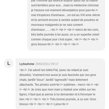
par l'homme qui avance toujour splus sur la nature
sont terribles pour eux....mais la médecine chinoise
je t'assure est vraiment dévastatrice pour pas<br />
mal d'espèces d'animaux....on est au XXI eme siècle
et ils arrivent encore à vendre autant de poudres et
morceaux malgamés je ne sais coment
d'animaux........<br /> <br /> <br /> merci de ton com,
très belle journée à toi aussi, on a un superbe soleil
comme chaque jour c'est super...<br /> <br /> <br />
gros bisous<br /> <br /> <br /> <br />
L
LylouAnne
29/02/2012 09:17
<br /> J'ai adoré ton billet Pat, (avec du retard je suis
désolée). Vraiment moi aussi je suis fascinée par ces gros
chats, tantôt "doux", tantôt "agressifs" mais tellement
attachants. Tes photos sont<br /> sublimes - merci.<br /> <br
/> <br /> Je crois que mon mari a réalisé une vidéo sur les
tigres, il faut que je pense à lui demander et à t'envoyer le
lien.<br /> <br /> <br /> Très bonne journée, à ce soir. Gros
bisous.<br /> <br /> <br /> Lylou<br />