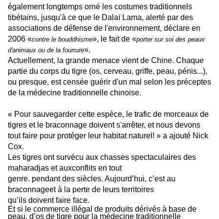
également longtemps orné les costumes traditionnels
tibétains, jusqu'à ce que le Dalaï Lama, alerté par des
associations de défense de l'environnement, déclare en
2006 «
», le fait de «
contre le bouddhisme
porter sur soi des peaux
».
d'animaux ou de la fourrure
Actuellement, la grande menace vient de Chine. Chaque
partie du corps du tigre (os, cerveau, griffe, peau, pénis...),
ou presque, est censée guérir d'un mal selon les préceptes
de la médecine traditionnelle chinoise
.
« Pour sauvegarder cette espèce, le trafic de morceaux de
tigres et le braconnage doivent s'arrêter, et nous devons
tout faire pour protéger leur habitat naturel! » a ajouté Nick
Cox.
Les tigres ont survécu aux chasses spectaculaires des
maharadjas et aux
conflits en tout
genre. pendant des siècles. Aujourd’hui, c’est au
braconnage
et à la perte de leurs territoires
qu’ils doivent faire face.
Et si le commerce illégal de produits dérivés à base de
peau, d’os de tigre pour la médecine traditionnelle