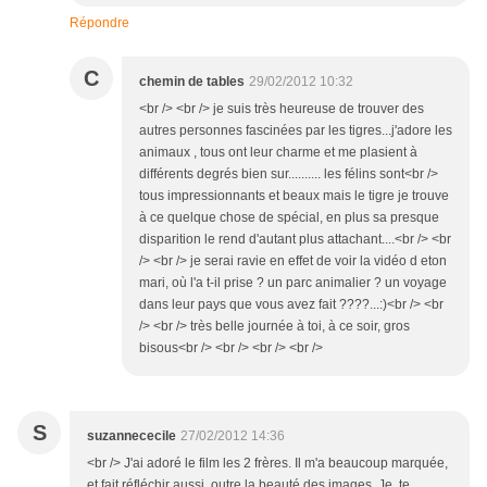
Répondre
C
chemin de tables
29/02/2012 10:32
<br /> <br /> je suis très heureuse de trouver des
autres personnes fascinées par les tigres...j'adore les
animaux , tous ont leur charme et me plasient à
différents degrés bien sur.......... les félins sont<br />
tous impressionnants et beaux mais le tigre je trouve
à ce quelque chose de spécial, en plus sa presque
disparition le rend d'autant plus attachant....<br /> <br
/> <br /> je serai ravie en effet de voir la vidéo d eton
mari, où l'a t-il prise ? un parc animalier ? un voyage
dans leur pays que vous avez fait ????...:)<br /> <br
/> <br /> très belle journée à toi, à ce soir, gros
bisous<br /> <br /> <br /> <br />
S
suzannececile
27/02/2012 14:36
<br /> J'ai adoré le film les 2 frères. Il m'a beaucoup marquée,
et fait réfléchir aussi, outre la beauté des images. Je te