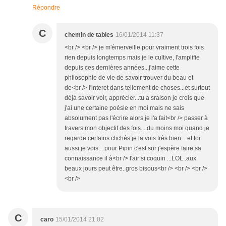
Répondre
C
chemin de tables
16/01/2014 11:37
<br /> <br /> je m'émerveille pour vraiment trois fois
rien depuis longtemps mais je le cultive, l'amplifie
depuis ces dernières années...j'aime cette
philosophie de vie de savoir trouver du beau et
de<br /> l'interet dans tellement de choses...et surtout
déjà savoir voir, apprécier...tu a sraison je crois que
j'ai une certaine poésie en moi mais ne sais
absolument pas l'écrire alors je l'a fait<br /> passer à
travers mon objectif des fois....du moins moi quand je
regarde certains clichés je la vois très bien....et toi
aussi je vois....pour Pipin c'est sur j'espère faire sa
connaissance il à<br /> l'air si coquin ...LOL..aux
beaux jours peut être..gros bisous<br /> <br /> <br />
<br />
C
caro
15/01/2014 21:02