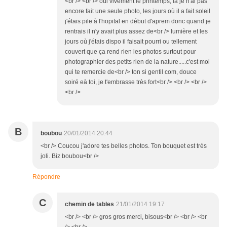
<br /> <br /> oui vivement le printemps, là je n'ai pas
encore fait une seule photo, les jours où il a fait soleil
j'étais pile à l'hopital en début d'aprem donc quand je
rentrais il n'y avait plus assez de<br /> lumière et les
jours où j'étais dispo il faisait pourri ou tellement
couvert que ça rend rien les photos surtout pour
photographier des petits rien de la nature.....c'est moi
qui te remercie de<br /> ton si gentil com, douce
soiré eà toi, je t'embrasse très fort<br /> <br /> <br />
<br />
B
boubou
20/01/2014 20:44
<br /> Coucou j'adore tes belles photos. Ton bouquet est très
joli. Biz boubou<br />
Répondre
C
chemin de tables
21/01/2014 19:17
<br /> <br /> gros gros merci, bisous<br /> <br /> <br