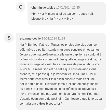
C
chemin de tables
17/01/2014 22:45
<br /> <br /> merci à toi de ton com, douce nuit,
bisous<br /> <br /> <br /> <br />
S
suzanne-cécile
16/01/2014 11:24
<br /> Bonjour Patricia. Toutes tes photos choisies pour ce
pêle-mêle de petits instants magiques sont très émouvantes.
Je crois que ma préférée est celle où le papillon se confond à
la fleur,<br /> alors on ne sait plus quelle étrange créature, mi
insecte mi végétal, c'est. Tu as une âme de poète. <br /> <br
/> <br /> Ta résolution est de celle que nous devrions tous
prendre, et je pense que je vais t'imiter. <br /> <br /> <br />
Merci pour tes visites. Pipin est minuscule mais c'est une
petite boule de feu il n'arrête jamais, et finalement ça me fait
du bien. C'est mon rayon de soleil, même si je trouve qu'il
ne<br /> ressemble pas vraiment à un "vrai" chien. Pour moi
c'est plutôt un genre de petit lutin. Oui, j'espère que tu feras sa
connaissance Gros bisous.<br />