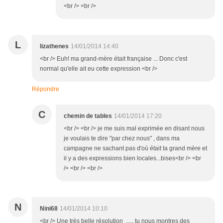
<br /> <br />
L
lizathenes
14/01/2014 14:40
<br /> Euh! ma grand-mère était française ... Donc c'est
normal qu'elle ait eu cette expression <br />
Répondre
C
chemin de tables
14/01/2014 17:20
<br /> <br /> je me suis mal exprimée en disant nous
je voulais te dire "par chez nous" , dans ma
campagne ne sachant pas d'où était ta grand mère et
il y a des expressions bien locales...bises<br /> <br
/> <br /> <br />
N
Nini68
14/01/2014 10:10
<br /> Une très belle résolution ..... tu nous montres des