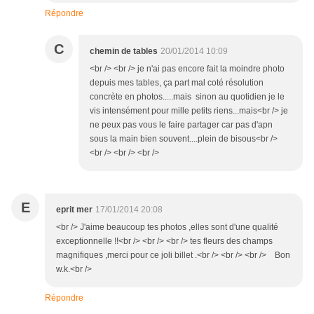
Répondre
C
chemin de tables
20/01/2014 10:09
<br /> <br /> je n'ai pas encore fait la moindre photo
depuis mes tables, ça part mal coté résolution
concrète en photos.....mais sinon au quotidien je le
vis intensément pour mille petits riens...mais<br /> je
ne peux pas vous le faire partager car pas d'apn
sous la main bien souvent....plein de bisous<br />
<br /> <br /> <br />
E
eprit mer
17/01/2014 20:08
<br /> J'aime beaucoup tes photos ,elles sont d'une qualité
exceptionnelle !!<br /> <br /> <br /> tes fleurs des champs
magnifiques ,merci pour ce joli billet .<br /> <br /> <br /> Bon
w.k.<br />
Répondre