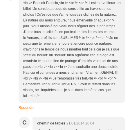
<br /> Bonsoir Patricia,<br /> <br /> <br /> Il est merveilleux ton
billet ! Je sens beaucoup de sensibilité au travers de tes
photos ! Qu'est-ce que j'aime tous ces clichés de la nature...
La nature qui nous entoure, nous émerveille chaque<br />
jour. Nous allons à nouveau nous régaler dès le printemps.
J'aime tous tes clichés en particulier : les fleurs, les champs,
le Vercors, bref, ils sont SUBLIMES !<br /> <br /> <br /> Je ne
peux que te remercier encore et encore pour ce partage,
d'avoir pris le temps de nous montrer tout cela car je sais que
"c'est du boulot" du "boulot" bien agréable car la blogo est
avant<br /> tout un lien de partage d'amitiés vraies et de nos
passions.<br /> <br /> <br /> Je te souhaite une douce soirée
Patricia et continues à nous enchanter ! Vraiment GENIAL !!!
<br /> <br /> <br /> Je t'embrasse très fort.<br /> <br /> <br />
Bernadette.<br /> <br /> <br /> P.S. : Pour le retard dans tes
visites, ne t'inquiètes pas, je suis dans le même cas que
toi... <br />
Répondre
C
chemin de tables
21/01/2014 20:04