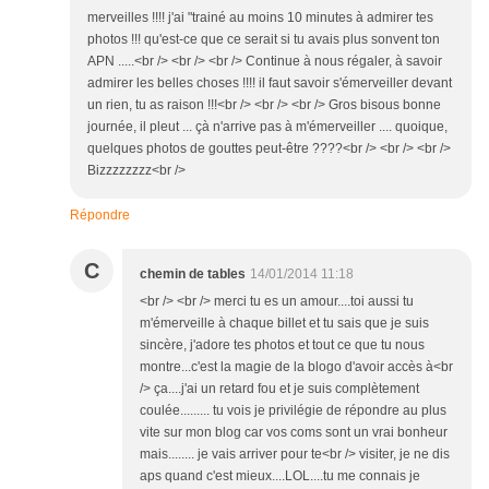
merveilles !!!! j'ai "trainé au moins 10 minutes à admirer tes
photos !!! qu'est-ce que ce serait si tu avais plus sonvent ton
APN .....<br /> <br /> <br /> Continue à nous régaler, à savoir
admirer les belles choses !!!! il faut savoir s'émerveiller devant
un rien, tu as raison !!!<br /> <br /> <br /> Gros bisous bonne
journée, il pleut ... çà n'arrive pas à m'émerveiller .... quoique,
quelques photos de gouttes peut-être ????<br /> <br /> <br />
Bizzzzzzzz<br />
Répondre
C
chemin de tables
14/01/2014 11:18
<br /> <br /> merci tu es un amour....toi aussi tu
m'émerveille à chaque billet et tu sais que je suis
sincère, j'adore tes photos et tout ce que tu nous
montre...c'est la magie de la blogo d'avoir accès à<br
/> ça....j'ai un retard fou et je suis complètement
coulée......... tu vois je privilégie de répondre au plus
vite sur mon blog car vos coms sont un vrai bonheur
mais........ je vais arriver pour te<br /> visiter, je ne dis
aps quand c'est mieux....LOL....tu me connais je