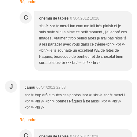
Répondre
C
chemin de tables
07/04/2012 10:28
<br /> <br /> merci ton com me fait très plaisir et je
suis ravie si tu a aimé ce petit moment , j'ai adoré ces
images , vraiment trop belles alors je n'ai pas résisité
à les partager avec vous dans ce thème<br /> <br />
<br /> je te souhaite un excellent WE de fêtes de
Paques, beaucoup de bonheur et de chocolat bien
sur.....bisous<br /> <br /> <br /> <br />
J
Janou
06/04/2012 22:53
<br /> trop drôle toutes ces photos !<br /> <br /> <br /> merci !
<br /> <br /> <br /> bonnes Pâques à toi aussi !<br /> <br />
<br /> <br />
Répondre
C
chemin de tables
07/04/2012 10:26