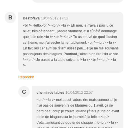
B
Bestofava
10/04/2012 17:52
<br /> Hello,<br /> <br /> <br /> Eh non, je n'avais pas lu ce
billet, très détendant.. j'adore vraiment, et il eût été dommage
que je le rate.<br /> <br /> <br /> Tu as trouvé de quoi illustrer
ce thème, moi j'ai séché lamentablement. <br /> <br /> <br />
En fait, les 1er avril se fêtent assez peu... et je ne me souviens
pas toujours des blagues. Pourtant, j'aime bien rire !<br /> <br
/> <br /> Je passe à la table suivante !<br /> <br /> <br /> <br
/>
Répondre
C
chemin de tables
10/04/2012 22:57
<br /> <br /> moi aussi j'adore rire mais comme toi je
n'ai pas de souvenirs de blagues du 1 avril, ça se
perd beaucoup je trouve, quand j'étais jeune on avait
plein de blagues sur le journél à la télé et<br />
c'était amusant de douter de chaque info<br /> <br />