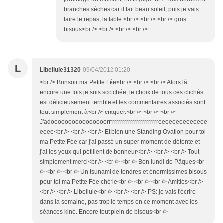
branches sèches car il fait beau soleil, puis je vais
faire le repas, la table <br /> <br /> <br /> gros
bisous<br /> <br /> <br /> <br />
L
Libellule31320
09/04/2012 01:20
<br /> Bonsoir ma Petite Fée<br /> <br /> <br /> Alors là
encore une fois je suis scotchée, le choix de tous ces clichés
est délicieusement terrible et les commentaires associés sont
tout simplement à<br /> craquer.<br /> <br /> <br />
J'adoooooooooooooooorrrrrrrrrrrrrrrrrrrrrrrrrreeeeeeeeeeeeee
eeee<br /> <br /> <br /> Et bien une Standing Ovation pour toi
ma Petite Fée car j'ai passé un super moment de détente et
j'ai les yeux qui pétillent de bonheur<br /> <br /> <br /> Tout
simplement merci<br /> <br /> <br /> Bon lundi de Pâques<br
/> <br /> <br /> Un tsunami de tendres et énormissimes bisous
pour toi ma Petite Fée chérie<br /> <br /> <br /> Amitiés<br />
<br /> <br /> Libellule<br /> <br /> <br /> PS: je vais t'écrire
dans la semaine, pas trop le temps en ce moment avec les
séances kiné. Encore tout plein de bisous<br />