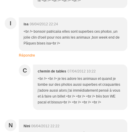
là <br /> <br /> <br /> <br />
I
isa
06/04/2012 22:24
<br /> bonsoir patricaiia elles sont superbes ces photos ,un
jolie clin d'oeil pour nos amis les animaux ,bon week end de
Pâques bises isa<br />
Répondre
C
chemin de tables
07/04/2012 10:22
<br /> <br /> je les adore les animaux et quand je
tombe sur des photos aussi superbes et craquantes
j'adore aussi alors j'ai immédiatement pensé à vous
et à faire un billet <br /> <br /> <br /> très bon WE
pacal et bisous<br /> <br /> <br /> <br />
N
Nini
06/04/2012 22:22