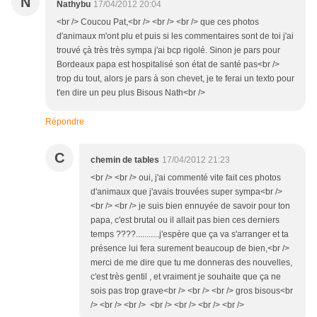
N
Nathybu
17/04/2012 20:04
<br /> Coucou Pat,<br /> <br /> <br /> que ces photos
d'animaux m'ont plu et puis si les commentaires sont de toi j'ai
trouvé çà très très sympa j'ai bcp rigolé. Sinon je pars pour
Bordeaux papa est hospitalisé son état de santé pas<br />
trop du tout, alors je pars à son chevet, je te ferai un texto pour
t'en dire un peu plus Bisous Nath<br />
Répondre
C
chemin de tables
17/04/2012 21:23
<br /> <br /> oui, j'ai commenté vite fait ces photos
d'animaux que j'avais trouvées super sympa<br />
<br /> <br /> je suis bien ennuyée de savoir pour ton
papa, c'est brutal ou il allait pas bien ces derniers
temps ????...........j'espère que ça va s'arranger et ta
présence lui fera surement beaucoup de bien,<br />
merci de me dire que tu me donneras des nouvelles,
c'est très gentil , et vraiment je souhaite que ça ne
sois pas trop grave<br /> <br /> <br /> gros bisous<br
/> <br /> <br /> <br /> <br /> <br /> <br />