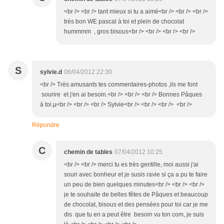
<br /> <br /> tant mieux si tu a aimé<br /> <br /> <br />
très bon WE pascal à toi et plein de chocolat
hummmm , gros bisous<br /> <br /> <br /> <br />
S
sylvie.d
06/04/2012 22:30
<br /> Très amusants tes commentaires-photos ,ils me font
sourire et j'en ai besoin.<br /> <br /> <br /> Bonnes Pâques
à toi.µ<br /> <br /> <br /> Sylvie<br /> <br /> <br /> <br />
Répondre
C
chemin de tables
07/04/2012 10:25
<br /> <br /> merci tu es très gentille, moi aussi j'ai
souri avec bonheur et je susis ravie si ça a pu te faire
un peu de bien quelques minutes<br /> <br /> <br />
je te souhaite de belles fêtes de Pâques et beaucoup
de chocolat, bisous et des pensées pour toi car je me
dis que tu en a peut être besoin vu ton com, je suis