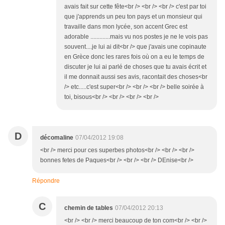
avais fait sur cette fête<br /> <br /> <br /> c'est par toi
que j'apprends un peu ton pays et un monsieur qui
travaille dans mon lycée, son accent Grec est
adorable .............mais vu nos postes je ne le vois pas
souvent....je lui ai dit<br /> que j'avais une copinaute
en Grèce donc les rares fois où on a eu le temps de
discuter je lui ai parlé de choses que tu avais écrit et
il me donnait aussi ses avis, racontait des choses<br
/> etc.....c'est super<br /> <br /> <br /> belle soirée à
toi, bisous<br /> <br /> <br /> <br />
D
décomaline
07/04/2012 19:08
<br /> merci pour ces superbes photos<br /> <br /> <br />
bonnes fetes de Paques<br /> <br /> <br /> DEnise<br />
Répondre
C
chemin de tables
07/04/2012 20:13
<br /> <br /> merci beaucoup de ton com<br /> <br />