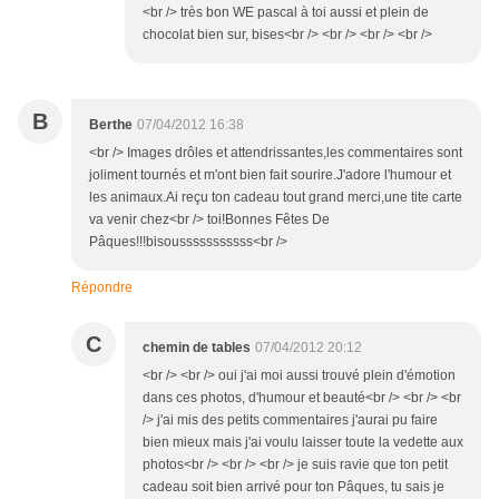
<br /> très bon WE pascal à toi aussi et plein de
chocolat bien sur, bises<br /> <br /> <br /> <br />
B
Berthe
07/04/2012 16:38
<br /> Images drôles et attendrissantes,les commentaires sont
joliment tournés et m'ont bien fait sourire.J'adore l'humour et
les animaux.Ai reçu ton cadeau tout grand merci,une tite carte
va venir chez<br /> toi!Bonnes Fêtes De
Pâques!!!bisousssssssssss<br />
Répondre
C
chemin de tables
07/04/2012 20:12
<br /> <br /> oui j'ai moi aussi trouvé plein d'émotion
dans ces photos, d'humour et beauté<br /> <br /> <br
/> j'ai mis des petits commentaires j'aurai pu faire
bien mieux mais j'ai voulu laisser toute la vedette aux
photos<br /> <br /> <br /> je suis ravie que ton petit
cadeau soit bien arrivé pour ton Pâques, tu sais je