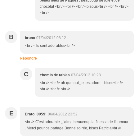
belles fêtes de Pâques , beaucoup de joie et de
chocolat <br /> <br /> <br /> bisous<br /> <br /> <br />
<br />
B
bruno
07/04/2012 08:12
<br /> Ils sont adorables<br />
Répondre
C
chemin de tables
07/04/2012 10:28
<br /> <br /> oh que oui, je les adore....bises<br />
<br /> <br /> <br />
E
Erato :0059:
06/04/2012 23:52
<br /> C'est adorable , j'aime beaucoup la finesse de l'humour
. Merci pour ce partage.Bonne soirée, bises Patricia<br />