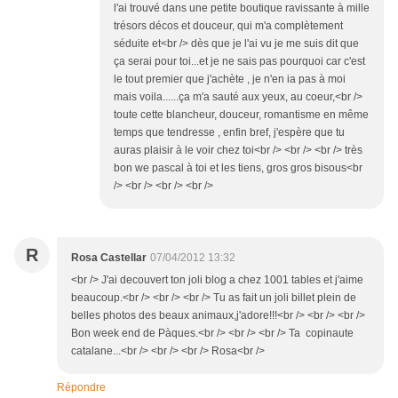
l'ai trouvé dans une petite boutique ravissante à mille
trésors décos et douceur, qui m'a complètement
séduite et<br /> dès que je l'ai vu je me suis dit que
ça serai pour toi...et je ne sais pas pourquoi car c'est
le tout premier que j'achète , je n'en ia pas à moi
mais voila......ça m'a sauté aux yeux, au coeur,<br />
toute cette blancheur, douceur, romantisme en même
temps que tendresse , enfin bref, j'espère que tu
auras plaisir à le voir chez toi<br /> <br /> <br /> très
bon we pascal à toi et les tiens, gros gros bisous<br
/> <br /> <br /> <br />
R
Rosa Castellar
07/04/2012 13:32
<br /> J'ai decouvert ton joli blog a chez 1001 tables et j'aime
beaucoup.<br /> <br /> <br /> Tu as fait un joli billet plein de
belles photos des beaux animaux,j'adore!!!<br /> <br /> <br />
Bon week end de Pàques.<br /> <br /> <br /> Ta copinaute
catalane...<br /> <br /> <br /> Rosa<br />
Répondre