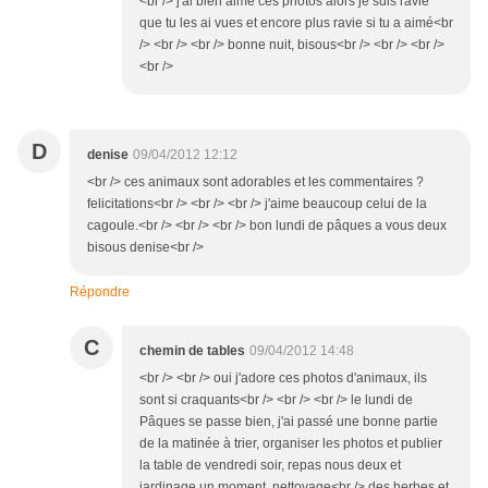
<br /> j'ai bien aimé ces photos alors je suis ravie
que tu les ai vues et encore plus ravie si tu a aimé<br
/> <br /> <br /> bonne nuit, bisous<br /> <br /> <br />
<br />
D
denise
09/04/2012 12:12
<br /> ces animaux sont adorables et les commentaires ?
felicitations<br /> <br /> <br /> j'aime beaucoup celui de la
cagoule.<br /> <br /> <br /> bon lundi de pâques a vous deux
bisous denise<br />
Répondre
C
chemin de tables
09/04/2012 14:48
<br /> <br /> oui j'adore ces photos d'animaux, ils
sont si craquants<br /> <br /> <br /> le lundi de
Pâques se passe bien, j'ai passé une bonne partie
de la matinée à trier, organiser les photos et publier
la table de vendredi soir, repas nous deux et
jardinage un moment, nettoyage<br /> des herbes et