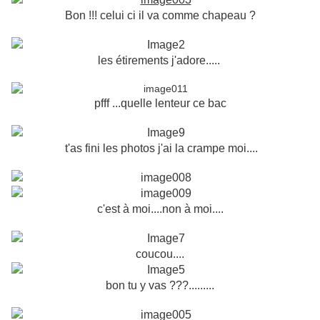
Bon !!! celui ci il va comme chapeau ?
les étirements j'adore
.....
pfff ...quelle lenteur ce bac
t'as fini les photos j'ai la crampe moi....
c'est à moi....non à moi....
coucou....
bon tu y vas ???.........