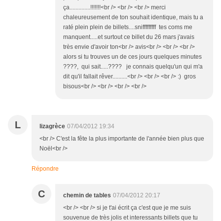
ça..............!!!!!!!<br /> <br /> <br /> merci
chaleureusement de ton souhait identique, mais tu a
raté plein plein de billets....snifffffffff tes coms me
manquent.....et surtout ce billet du 26 mars j'avais
très envie d'avoir ton<br /> avis<br /> <br /> <br />
alors si tu trouves un de ces jours quelques minutes
????, qui sait.....???? je connais quelqu'un qui m'a
dit qu'il fallait rêver..........<br /> <br /> <br /> :) gros
bisous<br /> <br /> <br /> <br />
L
lizagrèce
07/04/2012 19:34
<br /> C'est la fête la plus importante de l'année bien plus que
Noël<br />
Répondre
C
chemin de tables
07/04/2012 20:17
<br /> <br /> si je t'ai écrit ça c'est que je me suis
souvenue de très jolis et interessants billets que tu