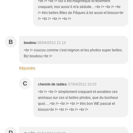
<br /> <br /> oui il est magnifique et tellement
craquant, moi aussi il m'a séduite....<br /> <br /> <br
/> très belles fêtes de Pâques à toi aussi et bisous<br
/> <br /> <br /> <br />
B
boubou
06/04/2012 21:14
<br /> coucou comme c'est mignon et les photos super belles.
Biz boubou;<br />
Répondre
C
chemin de tables
07/04/2012 10:20
<br /> <br /> simplement craquant et aorables ces
animaux sur ces si belles photos, que du bonheur
quoi.....<br /> <br /> <br /> très bon WE pascal et
bisous<br /> <br /> <br /> <br />
D