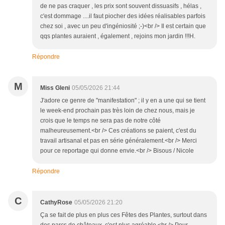
de ne pas craquer , les prix sont souvent dissuasifs , hélas ,
c'est dommage ....il faut piocher des idées réalisables parfois
chez soi , avec un peu d'ingéniosité ;-)<br /> Il est certain que
qqs plantes auraient , également , rejoins mon jardin !!!H.
Répondre
M
Miss Gleni
05/05/2026 21:44
J'adore ce genre de "manifestation" ; il y en a une qui se tient
le week-end prochain pas très loin de chez nous, mais je
crois que le temps ne sera pas de notre côté
malheureusement.<br /> Ces créations se paient, c'est du
travail artisanal et pas en série généralement.<br /> Merci
pour ce reportage qui donne envie.<br /> Bisous / Nicole
Répondre
C
CathyRose
05/05/2026 21:20
Ça se fait de plus en plus ces Fêtes des Plantes, surtout dans