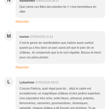
N
Naniland89
09/05/2026 06:37
Que j'aime ces fêtes des plantes<br /> c'est merveilleux en
effet
Répondre
M
manou
07/05/2026 11:43
C'est le genre de manifestation que j'adore aussi surtout
quand ça a lieu dans un parc aussi joli que le parc de ce
château. Je comprends que tu te sois régalée. Bisous et merci
pour ces jolies photos
Répondre
L
LylouAnne
07/05/2026 09:53
Coucou Patricia, quel régal pour toi... déjà le cadre est
exceptionnel, un magnifique château et des jardins superbes.
Une exposition très riche, entre fleurs, artisanat, poteries,
ferronneries, vanneries, gourmandises, céramiques,
vaisselle, chaque visiteur a dû trouver son bonheur. Tu as