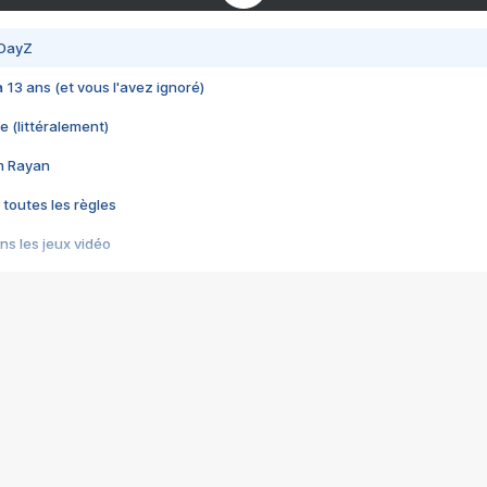
 DayZ
 a 13 ans (et vous l'avez ignoré)
e (littéralement)
im Rayan
 toutes les règles
s les jeux vidéo
us choquant de Rockstar ? - Le scandale BULLY
e plus moche de Steam
du RÊVE tourne au CAUCHEMAR
pendant 8 heures
it… à tort
umiliés par un jeu vidéo