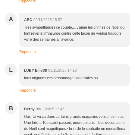
Répondre
A
ABC
08/11/2025 15:57
Très sympathiques ce couple.... J'aime les vitrines de Noël qui
font rêver et m'insurge contre cette façon de vouloir toujours
vivre des semaines à l'avance.
Répondre
L
LUBY Emy38
08/11/2025 14:18
tous mignons ces personnages adorables biz
Répondre
B
Berny
08/11/2025 13:45
Oui, j'ai vu ça dans certains grands magasins vers chez nous.
Une fois la Toussaint passée, pourquoi pas... Les décorations
de Noël sont magnifiques.<br /> Je te souhaite un merveilleux
week-end Patricia.<br /> Gros bisous.<br /> Bernadette.