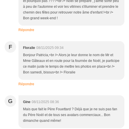
et pourquoi pas ????<br /> Noël se prépare , j'aime sortir peu
à peu de l'automne et voir les vitrines s'illuminer et prendre le
chemin des fêtes pour retrouver notre âme d'enfant !<br />
Bon grand week-end !
Répondre
F
Floralie
08/11/2025 09:34
Bonjour Patricia,<br /> Alors je leur donne le nom de Mr et
Mme Gâteaux et en route pour la fournée de Noël, je participe
ce matin juste le temps de mettre les photos en place<br />
Bon samedi, bisous<br /> Floralie
Répondre
G
Gine
08/11/2025 08:36
Mais que fait le Père Fouettard ? Déjà que je ne suis pas fan
du Père Noël et de tous ses avatars commerciaux... Bon
dimanche quand même!