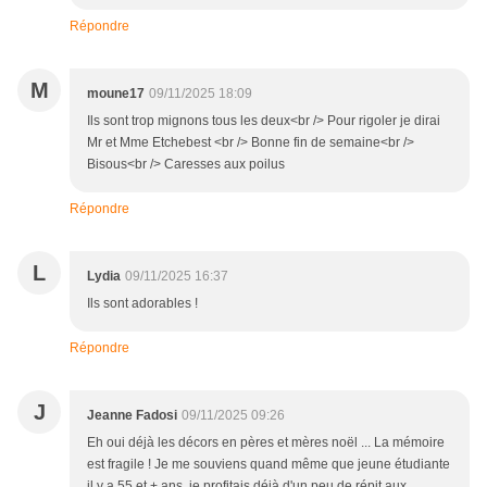
Répondre
M
moune17
09/11/2025 18:09
Ils sont trop mignons tous les deux<br /> Pour rigoler je dirai
Mr et Mme Etchebest <br /> Bonne fin de semaine<br />
Bisous<br /> Caresses aux poilus
Répondre
L
Lydia
09/11/2025 16:37
Ils sont adorables !
Répondre
J
Jeanne Fadosi
09/11/2025 09:26
Eh oui déjà les décors en pères et mères noël ... La mémoire
est fragile ! Je me souviens quand même que jeune étudiante
il y a 55 et + ans, je profitais déjà d'un peu de répit aux