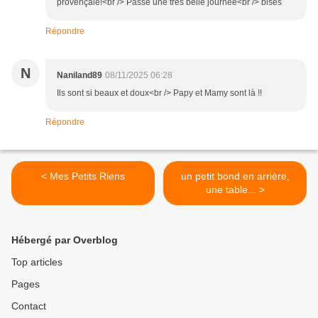
provençale!<br /> Passe une très belle journée<br /> bises
Répondre
N
Naniland89
08/11/2025 06:28
Ils sont si beaux et doux<br /> Papy et Mamy sont là !!
Répondre
< Mes Petits Riens
un petit bond en arrière,
une table... >
Hébergé par Overblog
Top articles
Pages
Contact