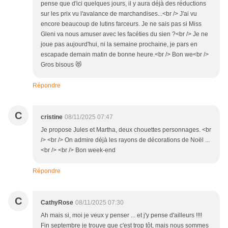
pense que d'ici quelques jours, il y aura déjà des réductions
sur les prix vu l'avalance de marchandises...<br /> J'ai vu
encore beaucoup de lutins farceurs. Je ne sais pas si Miss
Gleni va nous amuser avec les facéties du sien ?<br /> Je ne
joue pas aujourd'hui, ni la semaine prochaine, je pars en
escapade demain matin de bonne heure.<br /> Bon we<br />
Gros bisous 😻
Répondre
C
cristine
08/11/2025 07:47
Je propose Jules et Martha, deux chouettes personnages. <br
/> <br /> On admire déjà les rayons de décorations de Noël ...
<br /> <br /> Bon week-end
Répondre
C
CathyRose
08/11/2025 07:30
Ah mais si, moi je veux y penser ... et j'y pense d'ailleurs !!!!
Fin septembre je trouve que c'est trop tôt, mais nous sommes